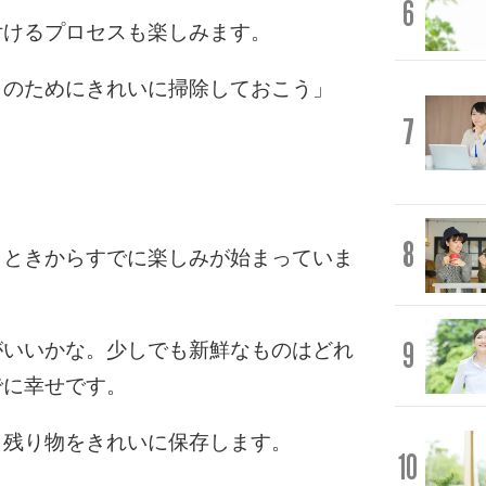
6
付けるプロセスも楽しみます。
きのためにきれいに掃除しておこう」
7
8
うときからすでに楽しみが始まっていま
9
がいいかな。少しでも新鮮なものはどれ
でに幸せです。
ら残り物をきれいに保存します。
10