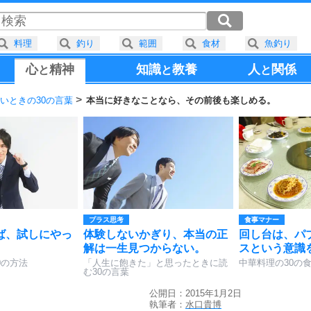
料理
釣り
範囲
食材
魚釣り
心
精神
知識
教養
人
関係
と
と
と
いときの30の言葉
本当に好きなことなら、その前後も楽しめる。
プラス思考
食事マナー
ば、試しにやっ
体験しないかぎり、本当の正
回し台は、パ
解は一生見つからない。
スという意識
0の方法
「人生に飽きた」と思ったときに読
中華料理の30の
む30の言葉
公開日：2015年1月2日
執筆者：
水口貴博