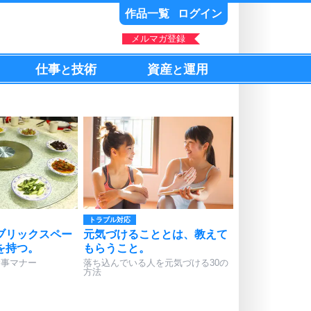
作品一覧
ログイン
メルマガ登録
仕事
技術
資産
運用
と
と
トラブル対応
ブリックスペー
元気づけることとは、教えて
を持つ。
もらうこと。
食事マナー
落ち込んでいる人を元気づける30の
方法