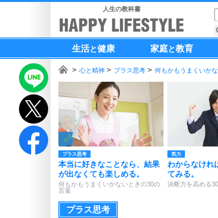
人生の教科書
生活
健康
家庭
教育
と
と
心と精神
プラス思考
何もかもうまくいかな
プラス思考
気力
本当に好きなことなら、結果
わからなけれ
が出なくても楽しめる。
てみる。
何もかもうまくいかないときの30の
決断力を高める3
言葉
プラス思考