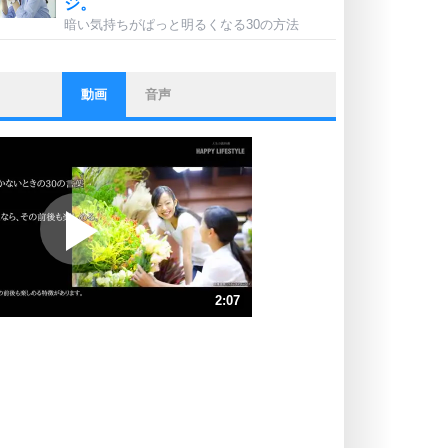
ジ。
暗い気持ちがぱっと明るくなる30の方法
動画
音声
ストレス対策
他人と比べない。
いっそのこと、他人を見ない。
いらいらしない人になる30の方法
プラス思考
ポジティブになれない原因は、行動
しないから。
ポジティブ思考になる30の方法
ストレス対策
2:07
人生、なんとかなるもの。
気楽に生きる30の方法
速 （497KB 2分7秒）
速 （332KB 1分24秒）
自分磨き
器の大きい人は、怒りを優しさで表
速 （249KB 1分3秒）
現する。
速 （199KB 50秒）
器の大きい人になる30の方法
速 （166KB 42秒）