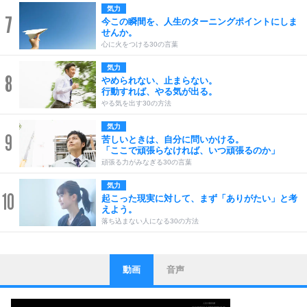
気力
7
今この瞬間を、人生のターニングポイントにしま
せんか。
心に火をつける30の言葉
気力
8
やめられない、止まらない。
行動すれば、やる気が出る。
やる気を出す30の方法
気力
9
苦しいときは、自分に問いかける。
「ここで頑張らなければ、いつ頑張るのか」
頑張る力がみなぎる30の言葉
気力
10
起こった現実に対して、まず「ありがたい」と考
えよう。
落ち込まない人になる30の方法
動画
音声
ストレス対策
1
他人と比べない。
いっそのこと、他人を見ない。