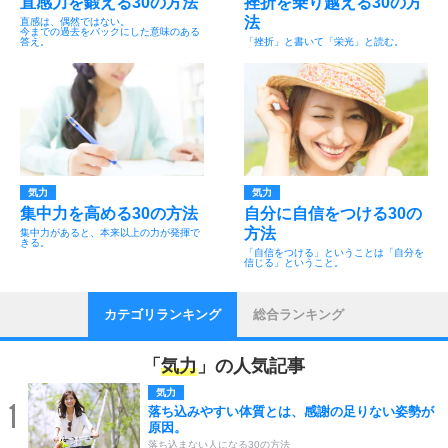
直感力を鍛える30の方法
挫折を乗り越える30の方
法
直感は、偶然ではない。
今までの過去をバックにした意味のある
答え。
「挫折」と書いて「栄光」と読む。
気力
気力
集中力を高める30の方法
自分に自信をつける30の
方法
集中力があると、本来以上の力が発揮で
きる。
「自信をつける」ということは「自分を
信じる」ということ。
カテゴリランキング
総合ランキング
「
気力
」の人気記事
気力
1
落ち込みやすい体質とは、感謝の足りない姿勢が
原因。
落ち込まない人になる30の方法