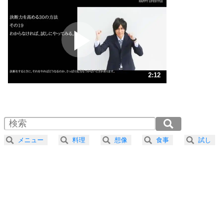
いらいらしない人になる30の方法
プラス思考
2
ポジティブになれない原因は、行動しないから。
ポジティブ思考になる30の方法
ストレス対策
3
人生、なんとかなるもの。
2:12
気楽に生きる30の方法
1.0倍速 （519KB 2分12秒）
1.5倍速 （346KB 1分28秒）
自分磨き
4
器の大きい人は、怒りを優しさで表現する。
2.0倍速 （260KB 1分6秒）
器の大きい人になる30の方法
2.5倍速 （208KB 53秒）
メニュー
料理
想像
食事
試し
3.0倍速 （174KB 44秒）
プラス思考
5
ネガティブな人は、複雑に考える。
3.5倍速 （149KB 37秒）
ポジティブな人は、シンプルに考える。
4.0倍速 （131KB 33秒）
ポジティブ思考になる30の方法
ストレス対策
6
価値観を捨てると、いらいらも消える。
いらいらしない人になる30の方法