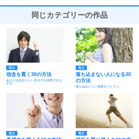
同じカテゴリーの作品
気力
気力
信念を貫く30の方法
落ち込まない人になる30
の方法
あなたは自分らしい生き方を説明できま
すか。
落ち込みにくい体質をつくろう。
気力
気力