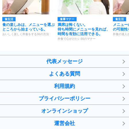
食生活
食事マナー
食生活
食の楽しみは、メニューを選ぶ
満席は怖くない。
メニュー
ところから始まっている。
待ち時間にメニューを見れば、
の可能性
時間を有効に活用できる。
おいしく楽しく外食をする30の方法
外食の達人
外食で心がけたい30のマナー
代表メッセージ
よくある質問
利用規約
プライバシーポリシー
オンラインショップ
運営会社