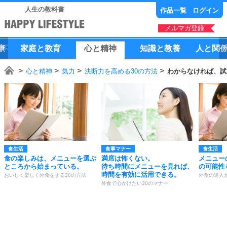
人生の教科書
作品一覧
ログイン
メルマガ登録
康
家庭
と
教育
心
と
精神
知識
と
教養
人
と
関
心と精神
気力
決断力を高める30の方法
わからなければ、試
食生活
食事マナー
食生活
食の楽しみは、メニューを選ぶ
満席は怖くない。
メニュー
ところから始まっている。
待ち時間にメニューを見れば、
の可能性
時間を有効に活用できる。
おいしく楽しく外食をする30の方法
外食の達人
外食で心がけたい30のマナー