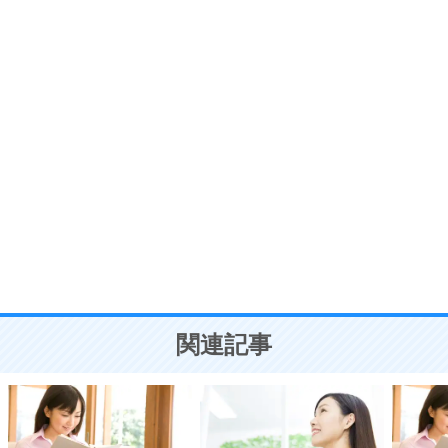
プラス思考
7
気持ちはなくていいから、とにかく癖にしてしま
う。
ポジティブ思考になる30の方法
自分磨き
8
いらない物は、徹底的に捨てる。
気品と美しさを身につける30の方法
勉強法
9
謙虚な人こそ、本当に強い人。
頭の使い方がうまくなる30の方法
恋愛学
10
人を好きになったら、まず相手を徹底的に信じる
ことが大切。
恋する人が知っておきたい30の大切なこと
関連記事