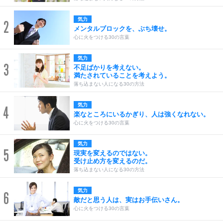
気力
2
メンタルブロックを、ぶち壊せ。
心に火をつける30の言葉
気力
3
不足ばかりを考えない。
満たされていることを考えよう。
落ち込まない人になる30の方法
気力
4
楽なところにいるかぎり、人は強くなれない。
心に火をつける30の言葉
気力
5
現実を変えるのではない。
受け止め方を変えるのだ。
落ち込まない人になる30の方法
気力
6
敵だと思う人は、実はお手伝いさん。
心に火をつける30の言葉