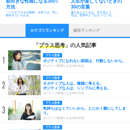
前向きな性格になる30の
人生が楽しくないときの
方法
30の言葉
「ハクナマタタの精神」を持てば、常に
落ち込んだときは、空を見よう。
前向きでいられる。
空は、世界中とつながっている。
カテゴリランキング
総合ランキング
「
プラス思考
」の人気記事
プラス思考
1
ポジティブになれない原因は、行動しないから。
ポジティブ思考になる30の方法
プラス思考
2
ネガティブな人は、複雑に考える。
ポジティブな人は、シンプルに考える。
ポジティブ思考になる30の方法
プラス思考
3
気持ちはなくていいから、とにかく癖にしてしま
う。
ポジティブ思考になる30の方法
プラス思考