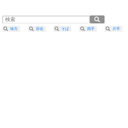
1.0倍速 （262KB 1分6秒）
1.5倍速 （175KB 44秒）
自分磨き
4
器の大きい人は、怒りを優しさで表現する。
2.0倍速 （131KB 33秒）
器の大きい人になる30の方法
2.5倍速 （105KB 26秒）
味方
存在
そば
両手
片手
3.0倍速 （88KB 22秒）
プラス思考
5
ネガティブな人は、複雑に考える。
3.5倍速 （75KB 19秒）
ポジティブな人は、シンプルに考える。
4.0倍速 （66KB 16秒）
ポジティブ思考になる30の方法
ストレス対策
6
価値観を捨てると、いらいらも消える。
いらいらしない人になる30の方法
プラス思考
7
気持ちはなくていいから、とにかく癖にしてしま
う。
ポジティブ思考になる30の方法
自分磨き
8
いらない物は、徹底的に捨てる。
気品と美しさを身につける30の方法