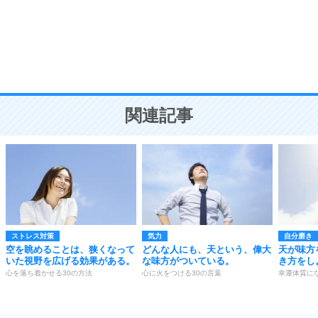
勉強法
9
謙虚な人こそ、本当に強い人。
頭の使い方がうまくなる30の方法
恋愛学
10
人を好きになったら、まず相手を徹底的に信じる
ことが大切。
恋する人が知っておきたい30の大切なこと
関連記事
ストレス対策
気力
自分磨き
空を眺めることは、狭くなって
どんな人にも、天という、偉大
天が味方
いた視野を広げる効果がある。
な味方がついている。
き方をし
心を落ち着かせる30の方法
心に火をつける30の言葉
幸運体質にな