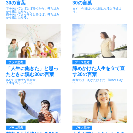
30の言葉
30の言葉
下を向いてとぼとぼ歩くから、落ち込み
まず、今日はいい1日になると考えよ
から抜け出せない。
う。
前を向いてさっそうと歩けば、落ち込み
から抜け出せる。
プラス思考
プラス思考
「人生に飽きた」と思っ
諦めかけた人生を立て直
たときに読む30の言葉
す30の言葉
あなたは偉大な芸術家。
本音では、あなたはまだ、諦めていな
人生をつくっている。
い。
プラス思考
プラス思考