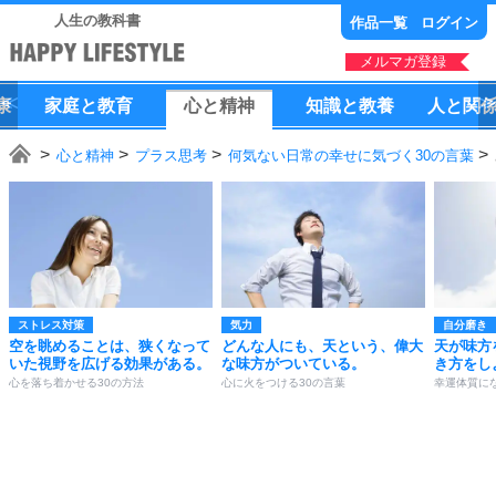
人生の教科書
作品一覧
ログイン
メルマガ登録
康
家庭
と
教育
心
と
精神
知識
と
教養
人
と
関
心と精神
プラス思考
何気ない日常の幸せに気づく30の言葉
ストレス対策
気力
自分磨き
空を眺めることは、狭くなって
どんな人にも、天という、偉大
天が味方
いた視野を広げる効果がある。
な味方がついている。
き方をし
心を落ち着かせる30の方法
心に火をつける30の言葉
幸運体質にな