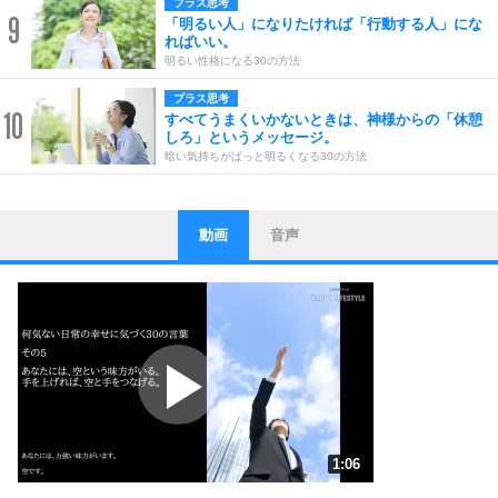
プラス思考
9
「明るい人」になりたければ「行動する人」にな
ればいい。
明るい性格になる30の方法
プラス思考
10
すべてうまくいかないときは、神様からの「休憩
しろ」というメッセージ。
暗い気持ちがぱっと明るくなる30の方法
動画
音声
ストレス対策
1
他人と比べない。
いっそのこと、他人を見ない。
いらいらしない人になる30の方法
プラス思考
2
ポジティブになれない原因は、行動しないから。
ポジティブ思考になる30の方法
ストレス対策
3
人生、なんとかなるもの。
1:06
気楽に生きる30の方法