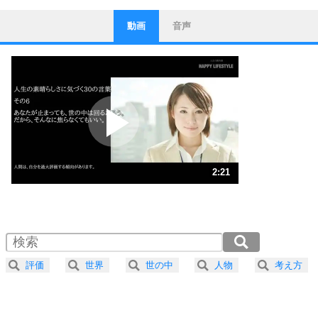
動画
音声
ストレス対策
1
他人と比べない。
いっそのこと、他人を見ない。
いらいらしない人になる30の方法
プラス思考
2
ポジティブになれない原因は、行動しないから。
ポジティブ思考になる30の方法
ストレス対策
3
人生、なんとかなるもの。
2:21
気楽に生きる30の方法
1.0倍速 （553KB 2分21秒）
1.5倍速 （369KB 1分34秒）
自分磨き
4
器の大きい人は、怒りを優しさで表現する。
2.0倍速 （277KB 1分10秒）
器の大きい人になる30の方法
2.5倍速 （222KB 56秒）
評価
世界
世の中
人物
考え方
3.0倍速 （185KB 47秒）
プラス思考
5
ネガティブな人は、複雑に考える。
3.5倍速 （159KB 40秒）
ポジティブな人は、シンプルに考える。
4.0倍速 （139KB 35秒）
ポジティブ思考になる30の方法