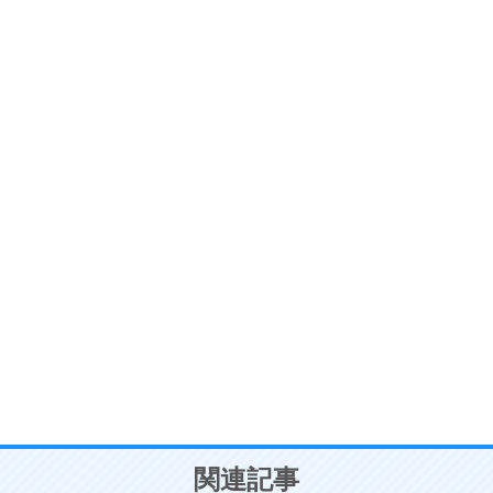
ストレス対策
6
価値観を捨てると、いらいらも消える。
いらいらしない人になる30の方法
プラス思考
7
気持ちはなくていいから、とにかく癖にしてしま
う。
ポジティブ思考になる30の方法
自分磨き
8
いらない物は、徹底的に捨てる。
気品と美しさを身につける30の方法
勉強法
9
謙虚な人こそ、本当に強い人。
頭の使い方がうまくなる30の方法
恋愛学
10
人を好きになったら、まず相手を徹底的に信じる
ことが大切。
恋する人が知っておきたい30の大切なこと
関連記事