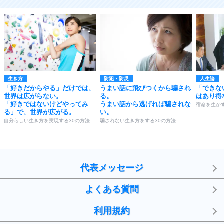
生き方
防犯・防災
人生論
「好きだからやる」だけでは、
うまい話に飛びつくから騙され
「できな
世界は広がらない。
る。
はあり得
「好きではないけどやってみ
うまい話から逃げれば騙されな
宿命を生かす
る」で、世界が広がる。
い。
自分らしい生き方を実現する30の方法
騙されない生き方をする30の方法
代表メッセージ
よくある質問
利用規約