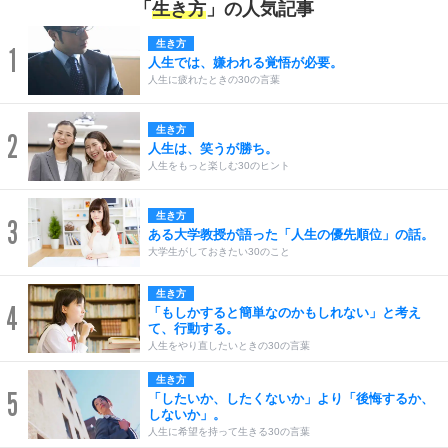
「
生き方
」の人気記事
生き方
1
人生では、嫌われる覚悟が必要。
人生に疲れたときの30の言葉
生き方
2
人生は、笑うが勝ち。
人生をもっと楽しむ30のヒント
生き方
3
ある大学教授が語った「人生の優先順位」の話。
大学生がしておきたい30のこと
生き方
4
「もしかすると簡単なのかもしれない」と考え
て、行動する。
人生をやり直したいときの30の言葉
生き方
5
「したいか、したくないか」より「後悔するか、
しないか」。
人生に希望を持って生きる30の言葉