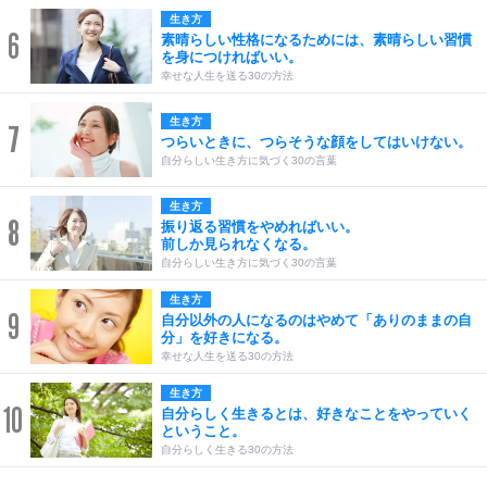
生き方
6
素晴らしい性格になるためには、素晴らしい習慣
を身につければいい。
幸せな人生を送る30の方法
生き方
7
つらいときに、つらそうな顔をしてはいけない。
自分らしい生き方に気づく30の言葉
生き方
8
振り返る習慣をやめればいい。
前しか見られなくなる。
自分らしい生き方に気づく30の言葉
生き方
9
自分以外の人になるのはやめて「ありのままの自
分」を好きになる。
幸せな人生を送る30の方法
生き方
10
自分らしく生きるとは、好きなことをやっていく
ということ。
自分らしく生きる30の方法