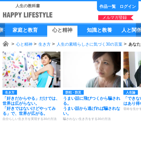
人生の教科書
作品一覧
ログイン
メルマガ登録
康
家庭
と
教育
心
と
精神
知識
と
教養
人
と
関
心と精神
生き方
人生の素晴らしさに気づく30の言葉
あなた
生き方
防犯・防災
人生論
「好きだからやる」だけでは、
うまい話に飛びつくから騙され
「できな
世界は広がらない。
る。
はあり得
「好きではないけどやってみ
うまい話から逃げれば騙されな
宿命を生かす
る」で、世界が広がる。
い。
自分らしい生き方を実現する30の方法
騙されない生き方をする30の方法