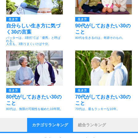
生き方
生き方
自分らしい生き方に気づ
90代がしておきたい30の
く30の言葉
こと
バッターは、3割打てば「優秀」と呼ば
90代を生きるのは、奇跡そのもの。
れる。
人生も、3割うまくいけば十分。
生き方
生き方
80代がしておきたい30の
70代がしておきたい30の
こと
こと
80代は、無限の可能性を秘めた10年間。
70代は、最もラッキーな10年。
カテゴリランキング
総合ランキング