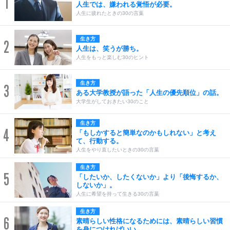
1
人生では、嫌われる覚悟が必要。
人生に疲れたときの30の言葉
生き方
2
人生は、笑うが勝ち。
人生をもっと楽しむ30のヒント
生き方
3
ある大学教授が語った「人生の優先順位」の話。
大学生がしておきたい30のこと
生き方
4
「もしかすると簡単なのかもしれない」と考え
て、行動する。
人生をやり直したいときの30の言葉
生き方
5
「したいか、したくないか」より「後悔するか、
しないか」。
人生に希望を持って生きる30の言葉
生き方
6
素晴らしい性格になるためには、素晴らしい習慣
を身につければいい。