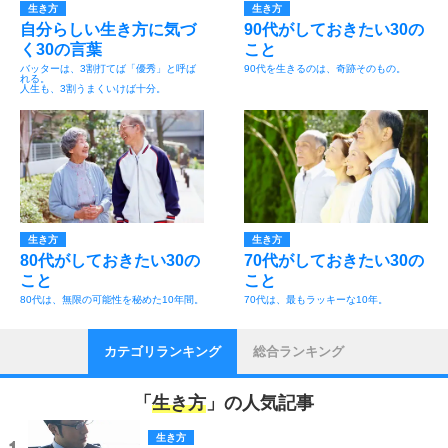
生き方
生き方
自分らしい生き方に気づ
90代がしておきたい30の
く30の言葉
こと
バッターは、3割打てば「優秀」と呼ば
90代を生きるのは、奇跡そのもの。
れる。
人生も、3割うまくいけば十分。
生き方
生き方
80代がしておきたい30の
70代がしておきたい30の
こと
こと
80代は、無限の可能性を秘めた10年間。
70代は、最もラッキーな10年。
カテゴリランキング
総合ランキング
「
生き方
」の人気記事
生き方