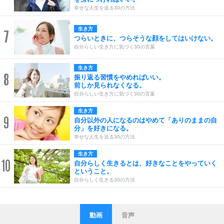
幸せな人生を送る30の方法
生き方
7
つらいときに、つらそうな顔をしてはいけない。
自分らしい生き方に気づく30の言葉
生き方
8
振り返る習慣をやめればいい。
前しか見られなくなる。
自分らしい生き方に気づく30の言葉
生き方
9
自分以外の人になるのはやめて「ありのままの自
分」を好きになる。
幸せな人生を送る30の方法
生き方
10
自分らしく生きるとは、好きなことをやっていく
ということ。
自分らしく生きる30の方法
動画
音声
ストレス対策