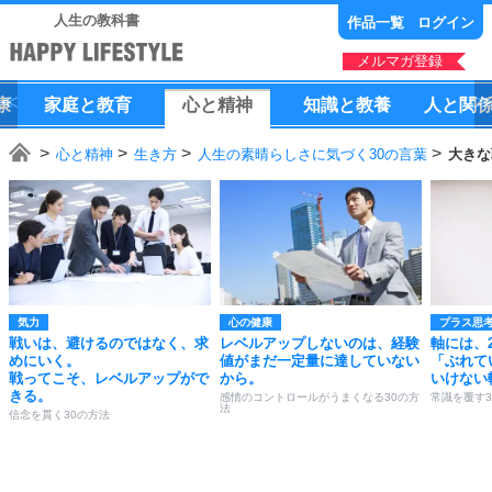
人生の教科書
作品一覧
ログイン
メルマガ登録
康
家庭
と
教育
心
と
精神
知識
と
教養
人
と
関
心と精神
生き方
人生の素晴らしさに気づく30の言葉
大きな
気力
心の健康
プラス思
戦いは、避けるのではなく、求
レベルアップしないのは、経験
軸には、
めにいく。
値がまだ一定量に達していない
「ぶれて
戦ってこそ、レベルアップがで
から。
いけない
きる。
感情のコントロールがうまくなる30の方
常識を覆す3
法
信念を貫く30の方法