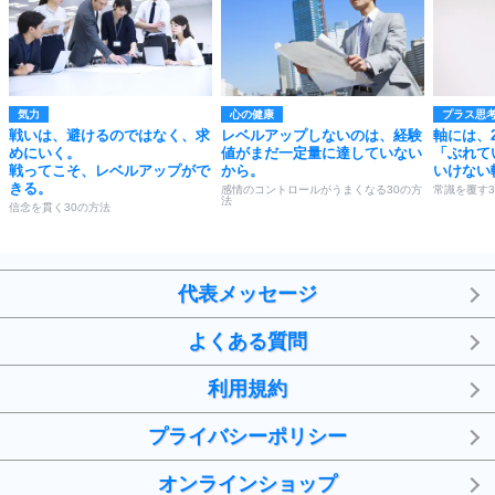
気力
心の健康
プラス思
戦いは、避けるのではなく、求
レベルアップしないのは、経験
軸には、
めにいく。
値がまだ一定量に達していない
「ぶれて
戦ってこそ、レベルアップがで
から。
いけない
きる。
感情のコントロールがうまくなる30の方
常識を覆す3
法
信念を貫く30の方法
代表メッセージ
よくある質問
利用規約
プライバシーポリシー
オンラインショップ