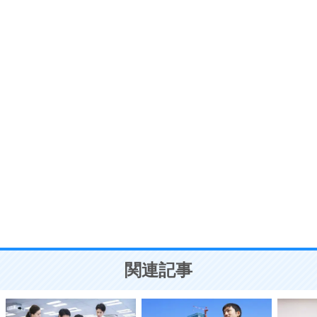
いらいらしない人になる30の方法
プラス思考
7
気持ちはなくていいから、とにかく癖にしてしま
う。
ポジティブ思考になる30の方法
自分磨き
8
いらない物は、徹底的に捨てる。
気品と美しさを身につける30の方法
勉強法
9
謙虚な人こそ、本当に強い人。
頭の使い方がうまくなる30の方法
恋愛学
10
人を好きになったら、まず相手を徹底的に信じる
ことが大切。
恋する人が知っておきたい30の大切なこと
関連記事