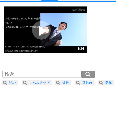
1
他人と比べない。
いっそのこと、他人を見ない。
いらいらしない人になる30の方法
プラス思考
2
ポジティブになれない原因は、行動しないから。
ポジティブ思考になる30の方法
ストレス対策
3
人生、なんとかなるもの。
1:34
気楽に生きる30の方法
1.0倍速 （369KB 1分34秒）
1.5倍速 （246KB 1分2秒）
自分磨き
4
器の大きい人は、怒りを優しさで表現する。
2.0倍速 （185KB 47秒）
器の大きい人になる30の方法
2.5倍速 （148KB 37秒）
戦い
レベルアップ
経験
前触れ
防御
3.0倍速 （124KB 31秒）
プラス思考
5
ネガティブな人は、複雑に考える。
3.5倍速 （106KB 26秒）
ポジティブな人は、シンプルに考える。
4.0倍速 （93KB 23秒）
ポジティブ思考になる30の方法
ストレス対策
6
価値観を捨てると、いらいらも消える。