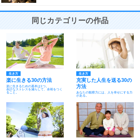
同じカテゴリーの作品
生き方
生き方
楽に生きる30の方法
充実した人生を送る30の
方法
楽に生きるための基本は1つ。
余計なストレスを減らして、余裕をつく
ること。
あなたの観察力には、人を幸せにする力
がある。