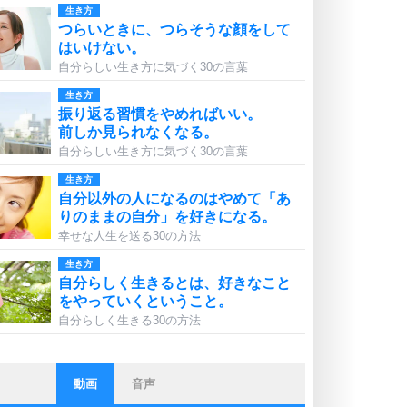
生き方
つらいときに、つらそうな顔をして
はいけない。
自分らしい生き方に気づく30の言葉
生き方
振り返る習慣をやめればいい。
前しか見られなくなる。
自分らしい生き方に気づく30の言葉
生き方
自分以外の人になるのはやめて「あ
りのままの自分」を好きになる。
幸せな人生を送る30の方法
生き方
自分らしく生きるとは、好きなこと
をやっていくということ。
自分らしく生きる30の方法
動画
音声
ストレス対策
他人と比べない。