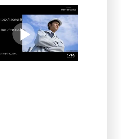
いっそのこと、他人を見ない。
いらいらしない人になる30の方法
プラス思考
ポジティブになれない原因は、行動
しないから。
ポジティブ思考になる30の方法
ストレス対策
1:39
人生、なんとかなるもの。
気楽に生きる30の方法
速 （389KB 1分39秒）
速 （259KB 1分6秒）
自分磨き
器の大きい人は、怒りを優しさで表
速 （195KB 49秒）
現する。
速 （156KB 39秒）
器の大きい人になる30の方法
速 （130KB 33秒）
プラス思考
速 （112KB 28秒）
ネガティブな人は、複雑に考える。
速 （98KB 24秒）
ポジティブな人は、シンプルに考え
る。
ポジティブ思考になる30の方法