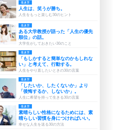
生き方
人生は、笑うが勝ち。
人生をもっと楽しむ30のヒント
生き方
ある大学教授が語った「人生の優先
順位」の話。
大学生がしておきたい30のこと
生き方
「もしかすると簡単なのかもしれな
い」と考えて、行動する。
人生をやり直したいときの30の言葉
生き方
「したいか、したくないか」より
「後悔するか、しないか」。
人生に希望を持って生きる30の言葉
生き方
素晴らしい性格になるためには、素
晴らしい習慣を身につければいい。
幸せな人生を送る30の方法