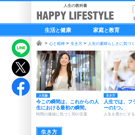
人生の教科書
生活
健康
家庭
教育
と
と
心と精神
生き方
人生の素晴らしさに気づく
人生論
生き方
今この瞬間は、これからの人
人生では、フ
生における最初の瞬間。
ーの1つ。
時間の価値に気づく30の言葉
人生を豊かにする
生き方