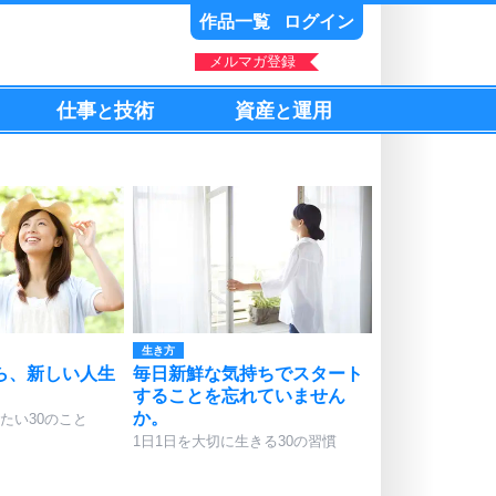
作品一覧
ログイン
メルマガ登録
仕事
技術
資産
運用
と
と
生き方
ら、新しい人生
毎日新鮮な気持ちでスタート
することを忘れていません
か。
たい30のこと
1日1日を大切に生きる30の習慣