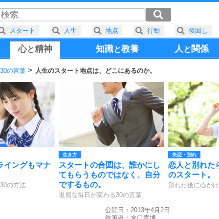
スタート
人生
地点
行動
後回し
心
精神
知識
教養
人
関係
と
と
と
30の言葉
人生のスタート地点は、どこにあるのか。
生き方
失恋・別れ
ライングもマナ
スタートの合図は、誰かにし
恋人と別れた
てもらうものではなく、自分
のスタート。
でするもの。
30の方法
別れた後に心がけ
退屈な毎日が変わる30の言葉
公開日：2013年4月2日
執筆者：
水口貴博