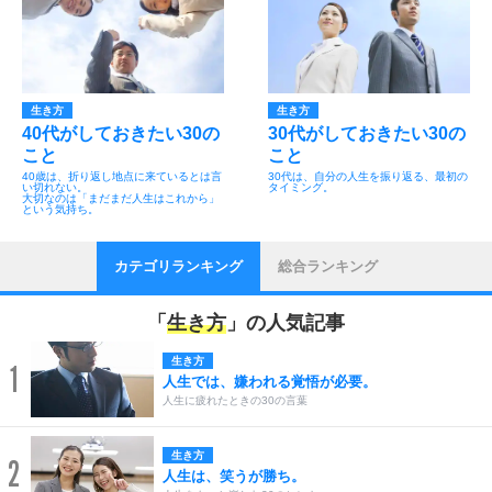
生き方
生き方
40代がしておきたい30の
30代がしておきたい30の
こと
こと
40歳は、折り返し地点に来ているとは言
30代は、自分の人生を振り返る、最初の
い切れない。
タイミング。
大切なのは「まだまだ人生はこれから」
という気持ち。
カテゴリランキング
総合ランキング
「
生き方
」の人気記事
生き方
1
人生では、嫌われる覚悟が必要。
人生に疲れたときの30の言葉
生き方
2
人生は、笑うが勝ち。