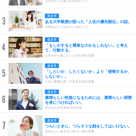
人生をもっと楽しむ30のヒント
生き方
3
ある大学教授が語った「人生の優先順位」の話。
大学生がしておきたい30のこと
生き方
4
「もしかすると簡単なのかもしれない」と考え
て、行動する。
人生をやり直したいときの30の言葉
生き方
5
「したいか、したくないか」より「後悔するか、
しないか」。
人生に希望を持って生きる30の言葉
生き方
6
素晴らしい性格になるためには、素晴らしい習慣
を身につければいい。
幸せな人生を送る30の方法
生き方
7
つらいときに、つらそうな顔をしてはいけない。
自分らしい生き方に気づく30の言葉