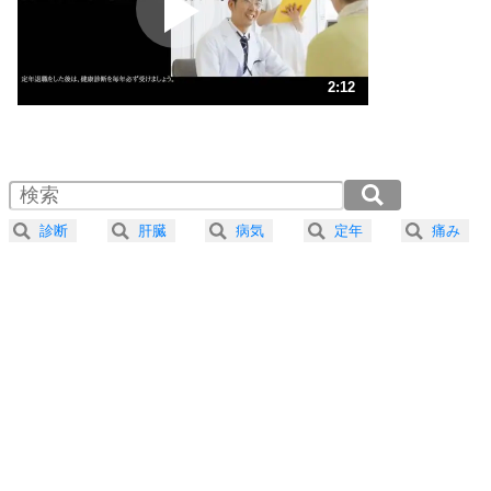
ポジティブ思考になる30の方法
ストレス対策
3
人生、なんとかなるもの。
2:12
気楽に生きる30の方法
1.0倍速 （519KB 2分12秒）
1.5倍速 （347KB 1分28秒）
自分磨き
4
器の大きい人は、怒りを優しさで表現する。
2.0倍速 （260KB 1分6秒）
器の大きい人になる30の方法
2.5倍速 （208KB 53秒）
診断
肝臓
病気
定年
痛み
3.0倍速 （174KB 44秒）
プラス思考
5
ネガティブな人は、複雑に考える。
3.5倍速 （149KB 37秒）
ポジティブな人は、シンプルに考える。
4.0倍速 （131KB 33秒）
ポジティブ思考になる30の方法
ストレス対策
6
価値観を捨てると、いらいらも消える。
いらいらしない人になる30の方法
プラス思考
7
気持ちはなくていいから、とにかく癖にしてしま
う。
ポジティブ思考になる30の方法