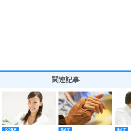
自分磨き
8
いらない物は、徹底的に捨てる。
気品と美しさを身につける30の方法
勉強法
9
謙虚な人こそ、本当に強い人。
頭の使い方がうまくなる30の方法
恋愛学
10
人を好きになったら、まず相手を徹底的に信じる
ことが大切。
恋する人が知っておきたい30の大切なこと
関連記事
心の健康
生き方
生き方