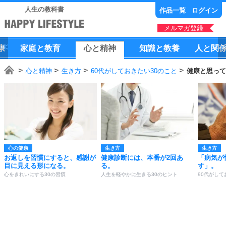
人生の教科書
作品一覧
ログイン
メルマガ登録
康
家庭
と
教育
心
と
精神
知識
と
教養
人
と
関
心と精神
生き方
60代がしておきたい30のこと
健康と思って
心の健康
生き方
生き方
お返しを習慣にすると、感謝が
健康診断には、本番が2回あ
「病気が
目に見える形になる。
る。
す」。
心をきれいにする30の習慣
人生を軽やかに生きる30のヒント
90代がして