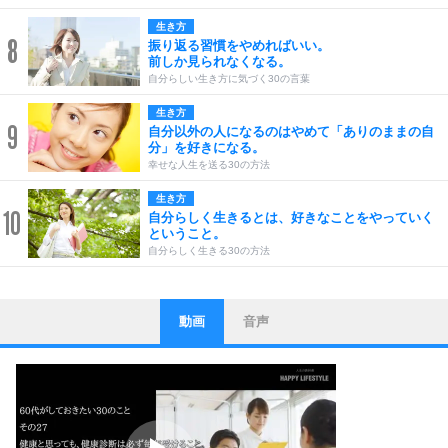
生き方
8
振り返る習慣をやめればいい。
前しか見られなくなる。
自分らしい生き方に気づく30の言葉
生き方
9
自分以外の人になるのはやめて「ありのままの自
分」を好きになる。
幸せな人生を送る30の方法
生き方
10
自分らしく生きるとは、好きなことをやっていく
ということ。
自分らしく生きる30の方法
動画
音声
ストレス対策
1
他人と比べない。
いっそのこと、他人を見ない。
いらいらしない人になる30の方法
プラス思考
2
ポジティブになれない原因は、行動しないから。