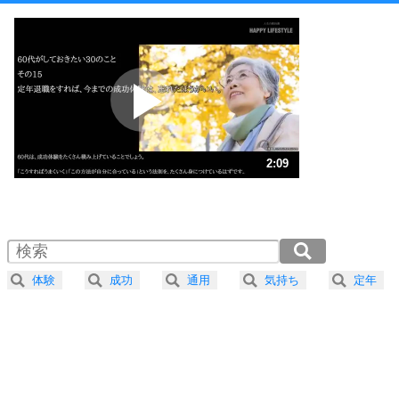
1
他人と比べない。
いっそのこと、他人を見ない。
いらいらしない人になる30の方法
プラス思考
2
ポジティブになれない原因は、行動しないから。
ポジティブ思考になる30の方法
ストレス対策
3
人生、なんとかなるもの。
2:09
気楽に生きる30の方法
1.0倍速 （507KB 2分9秒）
1.5倍速 （338KB 1分26秒）
自分磨き
4
器の大きい人は、怒りを優しさで表現する。
2.0倍速 （254KB 1分4秒）
器の大きい人になる30の方法
2.5倍速 （203KB 51秒）
体験
成功
通用
気持ち
定年
3.0倍速 （170KB 43秒）
プラス思考
5
ネガティブな人は、複雑に考える。
3.5倍速 （145KB 37秒）
ポジティブな人は、シンプルに考える。
4.0倍速 （127KB 32秒）
ポジティブ思考になる30の方法
ストレス対策
6
価値観を捨てると、いらいらも消える。