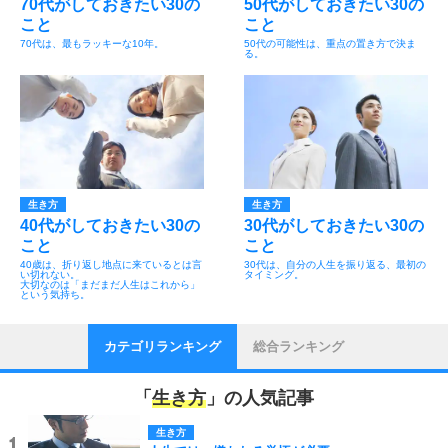
70代がしておきたい30の
50代がしておきたい30の
こと
こと
70代は、最もラッキーな10年。
50代の可能性は、重点の置き方で決ま
る。
生き方
生き方
40代がしておきたい30の
30代がしておきたい30の
こと
こと
40歳は、折り返し地点に来ているとは言
30代は、自分の人生を振り返る、最初の
い切れない。
タイミング。
大切なのは「まだまだ人生はこれから」
という気持ち。
カテゴリランキング
総合ランキング
「
生き方
」の人気記事
生き方