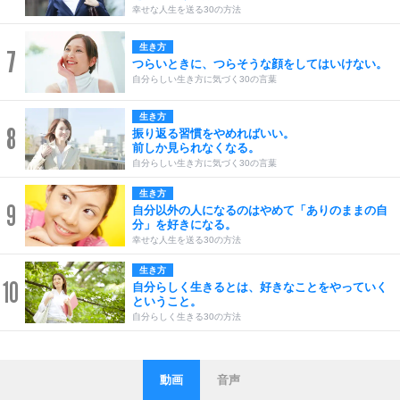
幸せな人生を送る30の方法
生き方
7
つらいときに、つらそうな顔をしてはいけない。
自分らしい生き方に気づく30の言葉
生き方
8
振り返る習慣をやめればいい。
前しか見られなくなる。
自分らしい生き方に気づく30の言葉
生き方
9
自分以外の人になるのはやめて「ありのままの自
分」を好きになる。
幸せな人生を送る30の方法
生き方
10
自分らしく生きるとは、好きなことをやっていく
ということ。
自分らしく生きる30の方法
動画
音声
ストレス対策