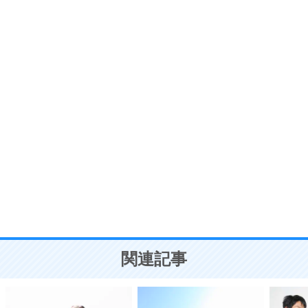
いらいらしない人になる30の方法
プラス思考
7
気持ちはなくていいから、とにかく癖にしてしま
う。
ポジティブ思考になる30の方法
自分磨き
8
いらない物は、徹底的に捨てる。
気品と美しさを身につける30の方法
勉強法
9
謙虚な人こそ、本当に強い人。
頭の使い方がうまくなる30の方法
恋愛学
10
人を好きになったら、まず相手を徹底的に信じる
ことが大切。
恋する人が知っておきたい30の大切なこと
関連記事