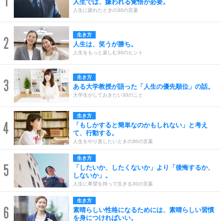
1
人生では、嫌われる覚悟が必要。
人生に疲れたときの30の言葉
生き方
2
人生は、笑うが勝ち。
人生をもっと楽しむ30のヒント
生き方
3
ある大学教授が語った「人生の優先順位」の話。
大学生がしておきたい30のこと
生き方
4
「もしかすると簡単なのかもしれない」と考え
て、行動する。
人生をやり直したいときの30の言葉
生き方
5
「したいか、したくないか」より「後悔するか、
しないか」。
人生に希望を持って生きる30の言葉
生き方
6
素晴らしい性格になるためには、素晴らしい習慣
を身につければいい。