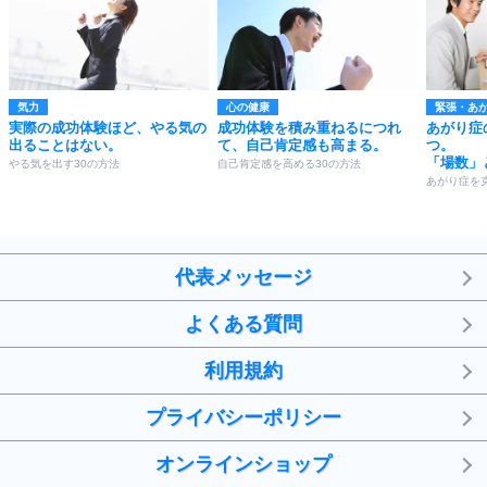
気力
心の健康
緊張・あ
実際の成功体験ほど、やる気の
成功体験を積み重ねるにつれ
あがり症
出ることはない。
て、自己肯定感も高まる。
つ。
「場数」
やる気を出す30の方法
自己肯定感を高める30の方法
あがり症を
代表メッセージ
よくある質問
利用規約
プライバシーポリシー
オンラインショップ