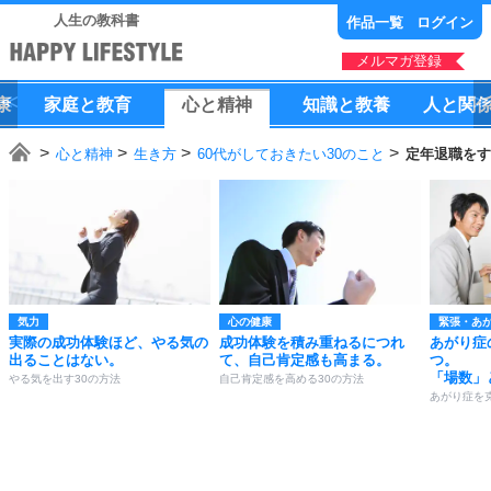
人生の教科書
作品一覧
ログイン
メルマガ登録
康
家庭
と
教育
心
と
精神
知識
と
教養
人
と
関
心と精神
生き方
60代がしておきたい30のこと
定年退職をす
気力
心の健康
緊張・あ
実際の成功体験ほど、やる気の
成功体験を積み重ねるにつれ
あがり症
出ることはない。
て、自己肯定感も高まる。
つ。
「場数」
やる気を出す30の方法
自己肯定感を高める30の方法
あがり症を