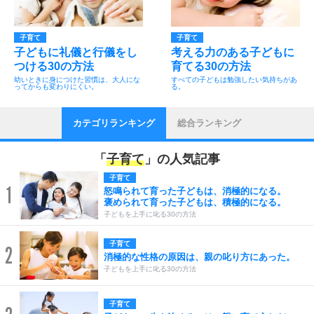
子育て
子育て
子どもに礼儀と行儀をし
考える力のある子どもに
つける30の方法
育てる30の方法
幼いときに身につけた習慣は、大人にな
すべての子どもは勉強したい気持ちがあ
ってからも変わりにくい。
る。
カテゴリランキング
総合ランキング
「
子育て
」の人気記事
子育て
1
怒鳴られて育った子どもは、消極的になる。
褒められて育った子どもは、積極的になる。
子どもを上手に叱る30の方法
子育て
2
消極的な性格の原因は、親の叱り方にあった。
子どもを上手に叱る30の方法
子育て