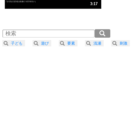
3
人生、なんとかなるもの。
3:17
気楽に生きる30の方法
1.0倍速 （771KB 3分17秒）
1.5倍速 （514KB 2分11秒）
自分磨き
4
器の大きい人は、怒りを優しさで表現する。
2.0倍速 （386KB 1分38秒）
器の大きい人になる30の方法
2.5倍速 （309KB 1分18秒）
子ども
遊び
要素
浅瀬
刺激
3.0倍速 （258KB 1分5秒）
プラス思考
5
ネガティブな人は、複雑に考える。
3.5倍速 （221KB 56秒）
ポジティブな人は、シンプルに考える。
4.0倍速 （193KB 49秒）
ポジティブ思考になる30の方法
ストレス対策
6
価値観を捨てると、いらいらも消える。
いらいらしない人になる30の方法
プラス思考
7
気持ちはなくていいから、とにかく癖にしてしま
う。
ポジティブ思考になる30の方法
自分磨き
8
いらない物は、徹底的に捨てる。