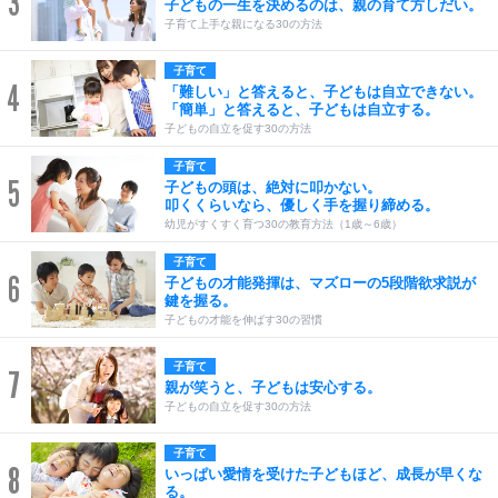
3
子どもの一生を決めるのは、親の育て方しだい。
子育て上手な親になる30の方法
子育て
4
「難しい」と答えると、子どもは自立できない。
「簡単」と答えると、子どもは自立する。
子どもの自立を促す30の方法
子育て
5
子どもの頭は、絶対に叩かない。
叩くくらいなら、優しく手を握り締める。
幼児がすくすく育つ30の教育方法（1歳～6歳）
子育て
6
子どもの才能発揮は、マズローの5段階欲求説が
鍵を握る。
子どもの才能を伸ばす30の習慣
子育て
7
親が笑うと、子どもは安心する。
子どもの自立を促す30の方法
子育て
8
いっぱい愛情を受けた子どもほど、成長が早くな
る。