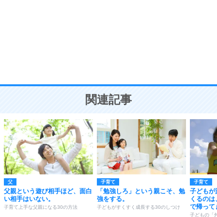
気品と美しさを身につける30の方法
勉強法
9
謙虚な人こそ、本当に強い人。
頭の使い方がうまくなる30の方法
恋愛学
10
人を好きになったら、まず相手を徹底的に信じる
ことが大切。
恋する人が知っておきたい30の大切なこと
関連記事
父
子育て
子育て
父親という遊び相手ほど、面白
「勉強しろ」という親こそ、勉
子どもが
い相手はいない。
強をする。
くるのは
で帰って
子育て上手な父親になる30の方法
子どもがすくすく成長する30のしつけ
子どもの「