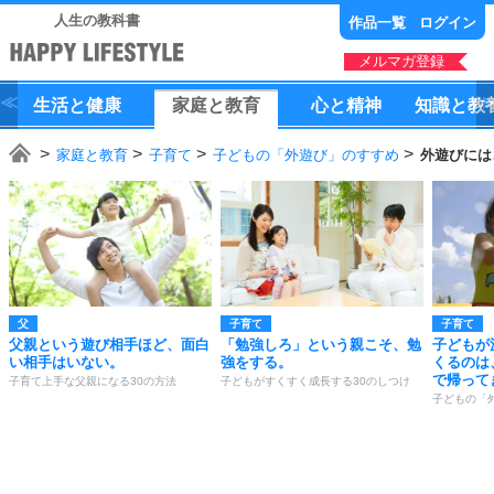
人生の教科書
作品一覧
ログイン
メルマガ登録
生活
と
健康
家庭
と
教育
心
と
精神
知識
と
教
家庭と教育
子育て
子どもの「外遊び」のすすめ
外遊びには
父
子育て
子育て
父親という遊び相手ほど、面白
「勉強しろ」という親こそ、勉
子どもが
い相手はいない。
強をする。
くるのは
で帰って
子育て上手な父親になる30の方法
子どもがすくすく成長する30のしつけ
子どもの「