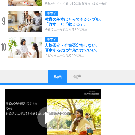
幼児がすくすく育つ30の教育方法（1歳～6歳）
子育て
9
教育の基本はとってもシンプル。
「許す」と「教える」。
子育て上手な親になる30の方法
子育て
10
人格否定・存在否定をしない。
否定するのは行為だけでいい。
子どもを上手に叱る30の方法
動画
音声
ストレス対策
1
他人と比べない。
いっそのこと、他人を見ない。
いらいらしない人になる30の方法
プラス思考
2
ポジティブになれない原因は、行動しないから。
ポジティブ思考になる30の方法
ストレス対策