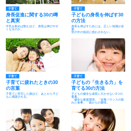
子育て
子育て
身長促進に関する30の噂
子どもの身長を伸ばす30
と真実
の方法
牛乳を飲めば飲むほど、身長は伸びやす
身長を伸ばすためには、正しい知識が必
くなるのか。
要。
世の中の俗説に惑わされない。
子育て
子育て
子育てに疲れたときの30
子どもの「生きる力」を
の言葉
育てる30の方法
子育てに苦労した親ほど、あとから子ど
子どもの健全な成長に欠かせない3つの
もに感謝される。
要素。
「健全な家庭環境」「栄養バランスの取
れた食事」「親からの愛情」