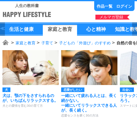
人生の教科書
作品一覧
ログイン
メルマガ登録
生活
と
健康
家庭
と
教育
心
と
精神
知識
と
教
家庭と教育
子育て
子どもの「外遊び」のすすめ
自然の音を
犬
恋愛がしたい
出会い
犬は、顎の下をさすられるの
一緒にいて疲れる人とは、長く
リラック
が、いちばんリラックスする。
続かない。
ろう。
一緒にいてリラックスできる人
犬との愛情を育む30の育て方
スマートに
が、長く続く。
恋愛センスを磨く30の方法