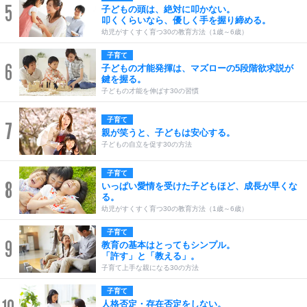
5
子どもの頭は、絶対に叩かない。
叩くくらいなら、優しく手を握り締める。
幼児がすくすく育つ30の教育方法（1歳～6歳）
子育て
6
子どもの才能発揮は、マズローの5段階欲求説が
鍵を握る。
子どもの才能を伸ばす30の習慣
子育て
7
親が笑うと、子どもは安心する。
子どもの自立を促す30の方法
子育て
8
いっぱい愛情を受けた子どもほど、成長が早くな
る。
幼児がすくすく育つ30の教育方法（1歳～6歳）
子育て
9
教育の基本はとってもシンプル。
「許す」と「教える」。
子育て上手な親になる30の方法
子育て
人格否定・存在否定をしない。