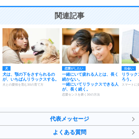
10
人を好きになったら、まず相手を徹底的に信じる
ことが大切。
恋する人が知っておきたい30の大切なこと
関連記事
犬
恋愛がしたい
出会い
犬は、顎の下をさすられるの
一緒にいて疲れる人とは、長く
リラック
が、いちばんリラックスする。
続かない。
ろう。
一緒にいてリラックスできる人
犬との愛情を育む30の育て方
スマートに
が、長く続く。
恋愛センスを磨く30の方法
代表メッセージ
よくある質問