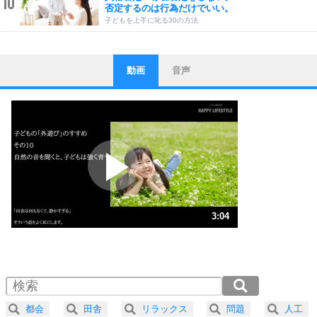
10
否定するのは行為だけでいい。
子どもを上手に叱る30の方法
動画
音声
ストレス対策
1
他人と比べない。
いっそのこと、他人を見ない。
いらいらしない人になる30の方法
プラス思考
2
ポジティブになれない原因は、行動しないから。
ポジティブ思考になる30の方法
ストレス対策
3
人生、なんとかなるもの。
3:04
気楽に生きる30の方法
1.0倍速 （720KB 3分4秒）
1.5倍速 （480KB 2分2秒）
自分磨き
4
器の大きい人は、怒りを優しさで表現する。
2.0倍速 （360KB 1分32秒）
器の大きい人になる30の方法
2.5倍速 （288KB 1分13秒）
都会
田舎
リラックス
問題
人工