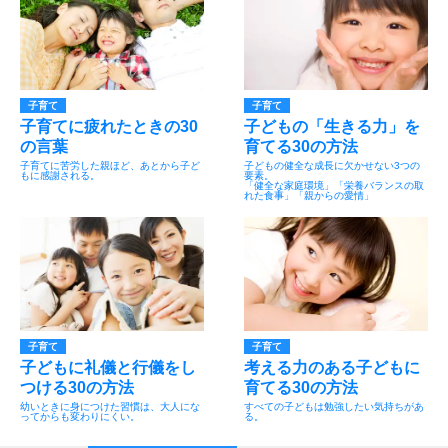
子育て
子育て
子育てに疲れたときの30
子どもの「生きる力」を
の言葉
育てる30の方法
子育てに苦労した親ほど、あとから子ど
子どもの健全な成長に欠かせない3つの
もに感謝される。
要素。
「健全な家庭環境」「栄養バランスの取
れた食事」「親からの愛情」
子育て
子育て
子どもに礼儀と行儀をし
考える力のある子どもに
つける30の方法
育てる30の方法
幼いときに身につけた習慣は、大人にな
すべての子どもは勉強したい気持ちがあ
ってからも変わりにくい。
る。