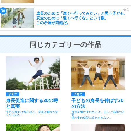
成長のために「遠くへ行ってみたい」と思う子ども。
安全のために「遠くへ行くな」という親。
この矛盾が問題だ。
同じカテゴリーの作品
子育て
子育て
身長促進に関する30の噂
子どもの身長を伸ばす30
と真実
の方法
牛乳を飲めば飲むほど、身長は伸びやす
身長を伸ばすためには、正しい知識が必
くなるのか。
要。
世の中の俗説に惑わされない。