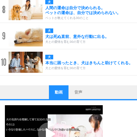
犬
8
人間の運命は自分で決められる。
ペットの運命は、自分では決められない。
ペットが教えてくれる30のこと
犬
9
犬は死ぬ直前、意外な行動に出る。
犬との愛情を育む30の育て方
犬
10
本当に困ったとき、犬はきちんと助けてくれる。
犬との愛情を育む30の育て方
動画
音声
ストレス対策
1
他人と比べない。
いっそのこと、他人を見ない。
いらいらしない人になる30の方法
プラス思考
2
ポジティブになれない原因は、行動しないから。
ポジティブ思考になる30の方法