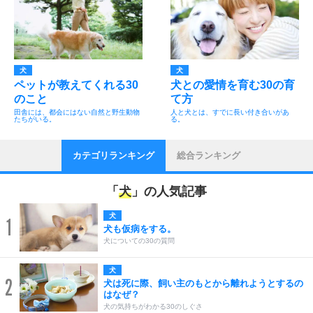
犬
犬
ペットが教えてくれる30
犬との愛情を育む30の育
のこと
て方
田舎には、都会にはない自然と野生動物
人と犬とは、すでに長い付き合いがあ
たちがいる。
る。
カテゴリランキング
総合ランキング
「
犬
」の人気記事
犬
1
犬も仮病をする。
犬についての30の質問
犬
2
犬は死に際、飼い主のもとから離れようとするの
はなぜ？
犬の気持ちがわかる30のしぐさ