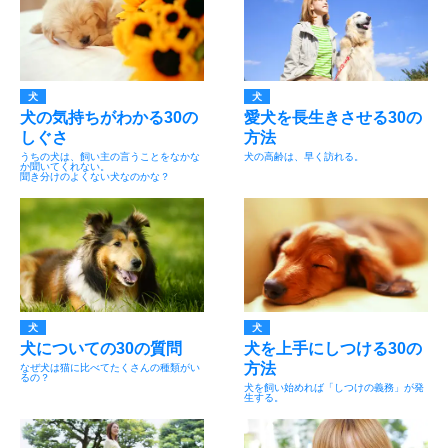
犬
犬
犬の気持ちがわかる30の
愛犬を長生きさせる30の
しぐさ
方法
うちの犬は、飼い主の言うことをなかな
犬の高齢は、早く訪れる。
か聞いてくれない。
聞き分けのよくない犬なのかな？
犬
犬
犬についての30の質問
犬を上手にしつける30の
方法
なぜ犬は猫に比べてたくさんの種類がい
るの？
犬を飼い始めれば「しつけの義務」が発
生する。