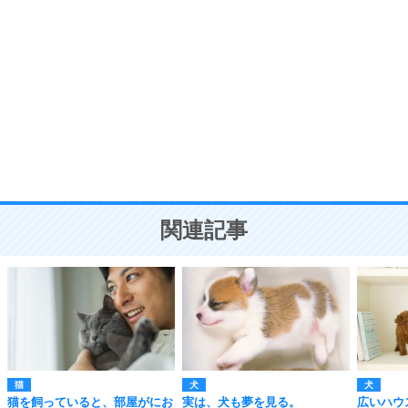
自分磨き
8
いらない物は、徹底的に捨てる。
気品と美しさを身につける30の方法
勉強法
9
謙虚な人こそ、本当に強い人。
頭の使い方がうまくなる30の方法
恋愛学
10
人を好きになったら、まず相手を徹底的に信じる
ことが大切。
恋する人が知っておきたい30の大切なこと
関連記事
猫
犬
犬
猫を飼っていると、部屋がにお
実は、犬も夢を見る。
広いハウ