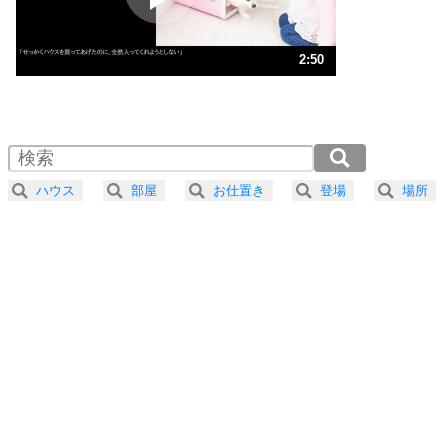
ストレス対策
3
人生、なんとかなるもの。
2:50
気楽に生きる30の方法
1.0倍速 （668KB 2分50秒）
1.5倍速 （446KB 1分53秒）
自分磨き
4
器の大きい人は、怒りを優しさで表現する。
2.0倍速 （335KB 1分25秒）
器の大きい人になる30の方法
2.5倍速 （268KB 1分8秒）
ハウス
部屋
お仕置き
登場
場所
3.0倍速 （223KB 57秒）
プラス思考
5
ネガティブな人は、複雑に考える。
3.5倍速 （192KB 48秒）
ポジティブな人は、シンプルに考える。
4.0倍速 （168KB 42秒）
ポジティブ思考になる30の方法
ストレス対策
6
価値観を捨てると、いらいらも消える。
いらいらしない人になる30の方法
プラス思考
7
気持ちはなくていいから、とにかく癖にしてしま
う。
ポジティブ思考になる30の方法