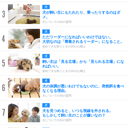
犬
3
犬が飼い主にもたれたり、乗ったりするのはダ
メ。
犬についての30の質問
犬
4
ただリーダーになればいいわけではない。
大切なのは「尊敬されるリーダー」になること。
初めて犬を飼うときの30の心構え
犬
5
飼い主は「見る立場」から「見られる立場」にな
ればいい。
初めて犬を飼うときの30の心構え
犬
6
犬の体調が悪いわけでもないのに、突然餌を食べ
なくなる理由。
犬についての30の質問
犬
7
犬を見つめると、いつも視線を外される。
もしかして飼い主のことが嫌いなの？
犬についての30の質問