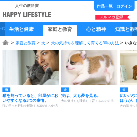
人生の教科書
作品一覧
ログイン
メルマガ登録
生活
と
健康
家庭
と
教育
心
と
精神
知識
と
教
家庭と教育
犬
犬の気持ちを理解して育てる30の方法
いきな
猫
犬
犬
猫を飼っていると、部屋がにお
実は、犬も夢を見る。
広いハウ
いやすくなる3つの事情。
ほうが、
犬の気持ちを理解して育てる30の方法
猫の困った行動を解決する30のしつけ方
犬の気持ち