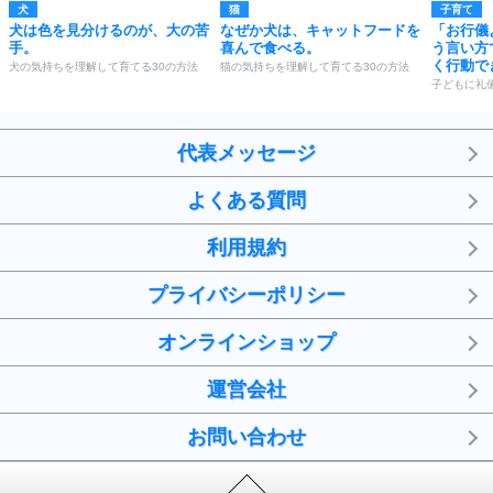
犬
猫
子育て
犬は色を見分けるのが、大の苦
なぜか犬は、キャットフードを
「お行儀
手。
喜んで食べる。
う言い方
く行動で
犬の気持ちを理解して育てる30の方法
猫の気持ちを理解して育てる30の方法
子どもに礼
代表メッセージ
よくある質問
利用規約
プライバシーポリシー
オンラインショップ
運営会社
お問い合わせ