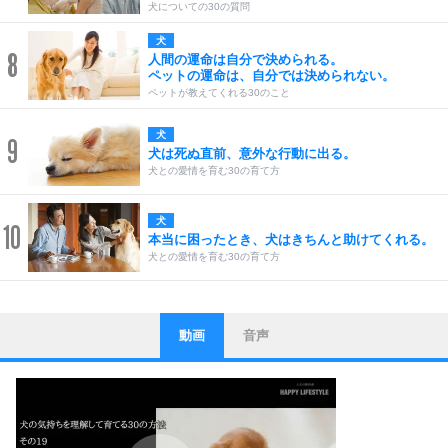
犬についての30の質問
犬
8
人間の運命は自分で決められる。
ペットの運命は、自分では決められない。
ペットが教えてくれる30のこと
犬
9
犬は死ぬ直前、意外な行動に出る。
犬との愛情を育む30の育て方
犬
10
本当に困ったとき、犬はきちんと助けてくれる。
犬との愛情を育む30の育て方
動画
音声
ストレス対策
1
他人と比べない。
いっそのこと、他人を見ない。
いらいらしない人になる30の方法
プラス思考