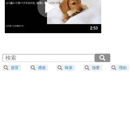
2
ポジティブになれない原因は、行動しないから。
ポジティブ思考になる30の方法
ストレス対策
3
人生、なんとかなるもの。
2:53
気楽に生きる30の方法
1.0倍速 （677KB 2分53秒）
1.5倍速 （452KB 1分55秒）
自分磨き
4
器の大きい人は、怒りを優しさで表現する。
2.0倍速 （339KB 1分26秒）
器の大きい人になる30の方法
2.5倍速 （271KB 1分9秒）
器官
感覚
味覚
強要
理由
3.0倍速 （226KB 57秒）
プラス思考
5
ネガティブな人は、複雑に考える。
3.5倍速 （194KB 49秒）
ポジティブな人は、シンプルに考える。
4.0倍速 （170KB 43秒）
ポジティブ思考になる30の方法
ストレス対策
6
価値観を捨てると、いらいらも消える。
いらいらしない人になる30の方法
プラス思考
7
気持ちはなくていいから、とにかく癖にしてしま
う。