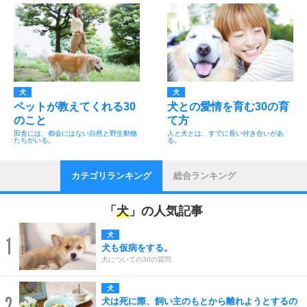
犬
犬
ペットが教えてくれる30
犬との愛情を育む30の育
のこと
て方
田舎には、都会にはない自然と野生動物
人と犬とは、すでに長い付き合いがあ
たちがいる。
る。
カテゴリランキング
総合ランキング
「
犬
」の人気記事
犬
1
犬も仮病をする。
犬についての30の質問
犬
2
犬は死に際、飼い主のもとから離れようとするの