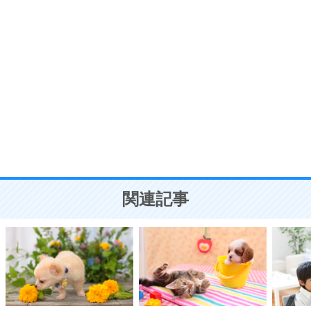
ポジティブ思考になる30の方法
自分磨き
8
いらない物は、徹底的に捨てる。
気品と美しさを身につける30の方法
勉強法
9
謙虚な人こそ、本当に強い人。
頭の使い方がうまくなる30の方法
恋愛学
10
人を好きになったら、まず相手を徹底的に信じる
ことが大切。
恋する人が知っておきたい30の大切なこと
関連記事