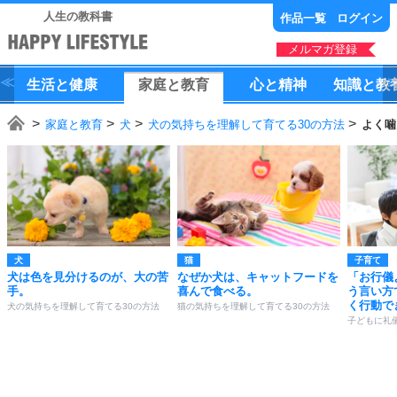
人生の教科書
作品一覧
ログイン
メルマガ登録
生活
と
健康
家庭
と
教育
心
と
精神
知識
と
教
家庭と教育
犬
犬の気持ちを理解して育てる30の方法
よく噛
犬
猫
子育て
犬は色を見分けるのが、大の苦
なぜか犬は、キャットフードを
「お行儀
手。
喜んで食べる。
う言い方
く行動で
犬の気持ちを理解して育てる30の方法
猫の気持ちを理解して育てる30の方法
子どもに礼