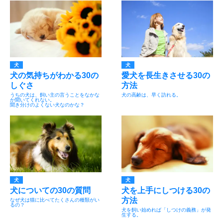
犬
犬
犬の気持ちがわかる30の
愛犬を長生きさせる30の
しぐさ
方法
うちの犬は、飼い主の言うことをなかな
犬の高齢は、早く訪れる。
か聞いてくれない。
聞き分けのよくない犬なのかな？
犬
犬
犬についての30の質問
犬を上手にしつける30の
方法
なぜ犬は猫に比べてたくさんの種類がい
るの？
犬を飼い始めれば「しつけの義務」が発
生する。