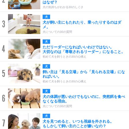
はなぜ？
犬の気持ちがわかる30のしぐさ
犬
3
犬が飼い主にもたれたり、乗ったりするのはダ
メ。
犬についての30の質問
犬
4
ただリーダーになればいいわけではない。
大切なのは「尊敬されるリーダー」になること。
初めて犬を飼うときの30の心構え
犬
5
飼い主は「見る立場」から「見られる立場」にな
ればいい。
初めて犬を飼うときの30の心構え
犬
6
犬の体調が悪いわけでもないのに、突然餌を食べ
なくなる理由。
犬についての30の質問
犬
7
犬を見つめると、いつも視線を外される。
もしかして飼い主のことが嫌いなの？