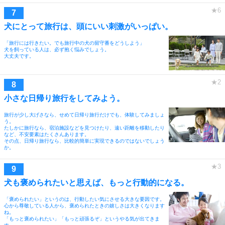
犬にとって旅行は、頭にいい刺激がいっぱい。
「旅行には行きたい。でも旅行中の犬の留守番をどうしよう」
犬を飼っている人は、必ず抱く悩みでしょう。
大丈夫です。
小さな日帰り旅行をしてみよう。
旅行が少し大げさなら、せめて日帰り旅行だけでも、体験してみましょ
う。
たしかに旅行なら、宿泊施設などを見つけたり、遠い距離を移動したり
など、不安要素はたくさんあります。
その点、日帰り旅行なら、比較的簡単に実現できるのではないでしょう
か。
犬も褒められたいと思えば、もっと行動的になる。
「褒められたい」というのは、行動したい気にさせる大きな要因です。
心から尊敬している人から、褒められたときの嬉しさは大きくなります
ね。
「もっと褒められたい」「もっと頑張るぞ」というやる気が出てきま