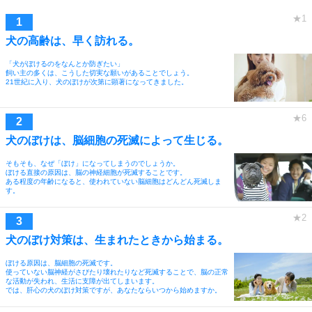
犬の高齢は、早く訪れる。
「犬がぼけるのをなんとか防ぎたい」
飼い主の多くは、こうした切実な願いがあることでしょう。
21世紀に入り、犬のぼけが次第に顕著になってきました。
犬のぼけは、脳細胞の死滅によって生じる。
そもそも、なぜ「ぼけ」になってしまうのでしょうか。
ぼける直接の原因は、脳の神経細胞が死滅することです。
ある程度の年齢になると、使われていない脳細胞はどんどん死滅しま
す。
犬のぼけ対策は、生まれたときから始まる。
ぼける原因は、脳細胞の死滅です。
使っていない脳神経がさびたり壊れたりなど死滅することで、脳の正常
な活動が失われ、生活に支障が出てしまいます。
では、肝心の犬のぼけ対策ですが、あなたならいつから始めますか。