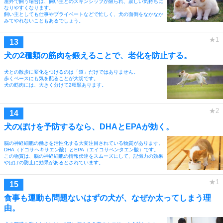
屋外で飼う場合は、飼い主とのスキンシップが限られ、寂しい気持ちに
なりやすくなります。
飼い主としても仕事やプライベートなどで忙しく、犬の面倒をなかなか
みてやれないこともあるでしょう。
犬の2種類の筋肉を鍛えることで、老化を防止する。
犬との散歩に変化をつけるのは「道」だけではありません。
歩くペースにも気を配ることが大切です。
犬の筋肉には、大きく分けて2種類あります。
犬のぼけを予防するなら、DHAとEPAが効く。
脳の神経細胞の働きを活性化する大変注目されている物質があります。
DHA（ドコサヘキサエン酸）とEPA（エイコサペンタエン酸）です。
この物質は、脳の神経細胞の情報伝達をスムーズにして、記憶力の効果
やぼけの防止に効果があるとされています。
食事も運動も問題ないはずの犬が、なぜか太ってしまう理
由。