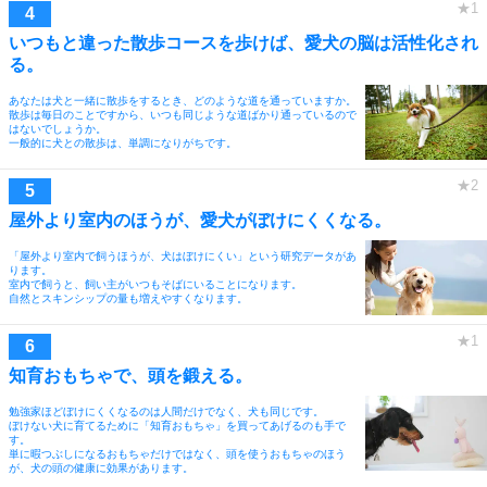
いつもと違った散歩コースを歩けば、愛犬の脳は活性化され
る。
あなたは犬と一緒に散歩をするとき、どのような道を通っていますか。
散歩は毎日のことですから、いつも同じような道ばかり通っているので
はないでしょうか。
一般的に犬との散歩は、単調になりがちです。
屋外より室内のほうが、愛犬がぼけにくくなる。
「屋外より室内で飼うほうが、犬はぼけにくい」という研究データがあ
ります。
室内で飼うと、飼い主がいつもそばにいることになります。
自然とスキンシップの量も増えやすくなります。
知育おもちゃで、頭を鍛える。
勉強家ほどぼけにくくなるのは人間だけでなく、犬も同じです。
ぼけない犬に育てるために「知育おもちゃ」を買ってあげるのも手で
す。
単に暇つぶしになるおもちゃだけではなく、頭を使うおもちゃのほう
が、犬の頭の健康に効果があります。