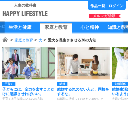
人生の教科書
作品一覧
ログイン
メルマガ登録
生活
と
健康
家庭
と
教育
心
と
精神
知識
と
教
家庭と教育
犬
愛犬を長生きさせる30の方法
子育て
結婚
夫婦関係
子どもには、全力を出すことだ
結婚する気のない人と、同棲を
結婚生活
けに意識させればいい。
するな。
いるよう
子育て上手な親になる30の方法
結婚前に準備しておきたい30のこと
夫婦の悩み