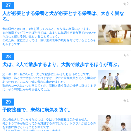
人が必要とする栄養と犬が必要とする栄養は、大きく異な
る。
犬の餌代とはいえ、1年を通してみると、かなりの出費になります。
また毎日ドッグフードばかりでは、あまりに単調すぎる食事でかわいそ
うだなと感じる飼い主もいることでしょう。
そのため、家庭によっては、飼い主の食事の残りを与えているところも
あるようです。
犬は、2人で散歩するより、大勢で散歩するほうが喜ぶ。
父・母・妹・私の4人と、犬とで散歩に出かけたある日のことです。
普段は、私と犬で散歩に出かけますが、夕方に家族全員がそろう機会が
あったので、みんなで犬の散歩に出かけました。
散歩のコースはいつも同じですが、普段と違う愛犬の様子に気づくまで
に、そう時間はかかりませんでした。
予防接種で、未然に病気を防ぐ。
犬に長生きしてもらうためには、やはり予防接種は欠かせません。
何かトラブルが起こってから対処するのではなく、トラブルが起こるの
を未然に防ぐということが大切です。
「うちの子は、室内で飼っているから大丈夫」