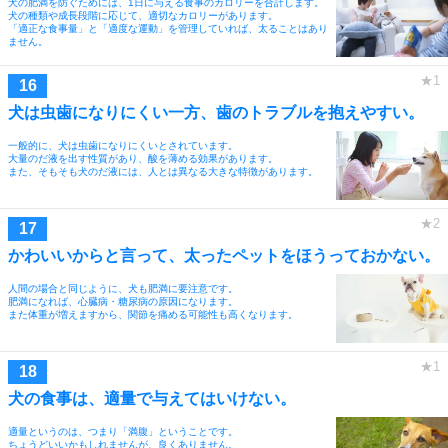
犬の肥満を防ぐためには、1日に与える食事のカロリーを合計します。
犬の種類や成長段階に応じて、適切なカロリーがあります。
「適正な食事量」と「適度な運動」を管理していれば、太ることはあり
ません。
犬は虫歯になりにくい一方、歯のトラブルを抱えやすい。
一般的に、犬は虫歯になりにくいとされています。
大量のだ液を出す性質があり、酸を薄める効果があります。
また、そもそも犬のだ液には、人とは異なる大きな特徴があります。
かわいいからと言って、太ったペットをほうっておかない。
人間の場合と同じように、犬も肥満に要注意です。
肥満になれば、心臓病・糖尿病の原因になります。
また体重が増えますから、関節を痛める可能性も高くなります。
犬の食事は、適量で与えてはいけない。
適量というのは、つまり「満腹」ということです。
ちょうどいいかもしれませんが、良くありません。