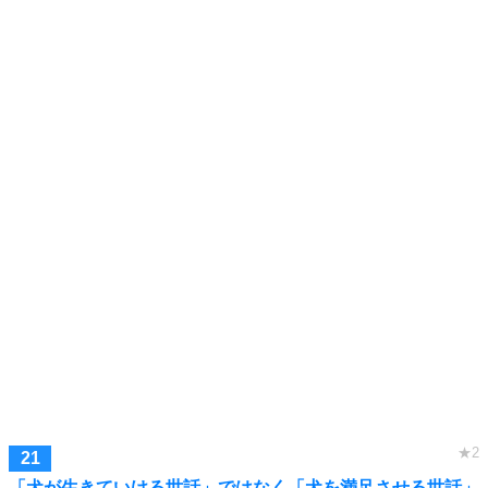
「犬が生きていける世話」ではなく「犬を満足させる世話」