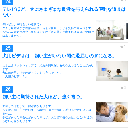
テレビほど、犬にさまざまな刺激を与えられる便利な道具は
ない。
テレビは、素晴らしい道具です。
次々と色鮮やかな映像が流れ、音楽があり、しかも無料で見られます。
もちろん電気代は少しかかりますが「教育費」と考えれば大きな金額で
はありません。
犬用ビデオは、飼い主がいない間の退屈しのぎになる。
たまたまペットショップで、犬用の興味深いものを見つけたことがあり
ます。
犬には犬用のビデオがあるのをご存じですか。
「犬用のビデオ？」
飼い主に期待された犬ほど、強く育つ。
犬のしつけとして、留守番があります。
さすがに飼い主とはいえ、24時間、犬と一緒にい続けるわけにはいき
ません。
学校があったり会社があったりなど、犬に留守番をお願いしなければな
らないときがあります。