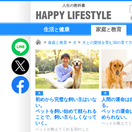
人生の教科書
生活
健康
家庭
教育
と
と
家庭と教育
犬
犬との愛情を育む30の育て
犬
犬
初めから完璧な飼い主はいな
人間の運命は
い。
る。
ペットを飼い始めて頼られる
ペットの運命
ことで、飼い主らしくなって
められない。
いく。
ペットが教えてく
ペットが教えてくれる30のこと