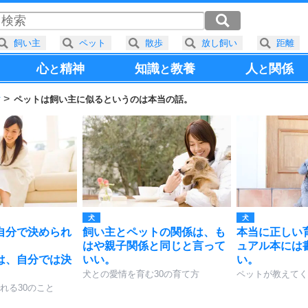
飼い主
ペット
散歩
放し飼い
距離
心
精神
知識
教養
人
関係
と
と
と
方
ペットは飼い主に似るというのは本当の話。
犬
犬
自分で決められ
飼い主とペットの関係は、も
本当に正しい
はや親子関係と同じと言って
ュアル本には
は、自分では決
いい。
い。
犬との愛情を育む30の育て方
ペットが教えてく
れる30のこと