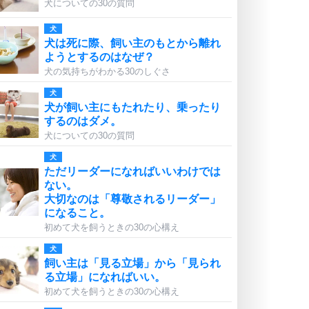
犬についての30の質問
犬
犬は死に際、飼い主のもとから離れ
ようとするのはなぜ？
犬の気持ちがわかる30のしぐさ
犬
犬が飼い主にもたれたり、乗ったり
するのはダメ。
犬についての30の質問
犬
ただリーダーになればいいわけでは
ない。
大切なのは「尊敬されるリーダー」
になること。
初めて犬を飼うときの30の心構え
犬
飼い主は「見る立場」から「見られ
る立場」になればいい。
初めて犬を飼うときの30の心構え