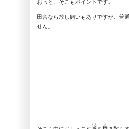
おっと、そこもポイントです。
田舎なら放し飼いもありですが、普
せん。
ふん
ま
そこら中におしっこや
糞
を
撒
き散ら