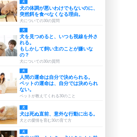
犬
犬の体調が悪いわけでもないのに、
突然餌を食べなくなる理由。
犬についての30の質問
犬
犬を見つめると、いつも視線を外さ
れる。
もしかして飼い主のことが嫌いな
の？
犬についての30の質問
犬
人間の運命は自分で決められる。
ペットの運命は、自分では決められ
ない。
ペットが教えてくれる30のこと
犬
犬は死ぬ直前、意外な行動に出る。
犬との愛情を育む30の育て方
犬