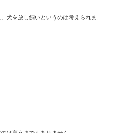
3.0倍
3.5倍
通、犬を放し飼いというのは考えられま
5
4.0倍
6
7
8
9
すのは言うまでもありません。