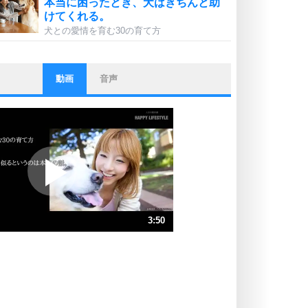
本当に困ったとき、犬はきちんと助
けてくれる。
犬との愛情を育む30の育て方
動画
音声
ストレス対策
他人と比べない。
いっそのこと、他人を見ない。
いらいらしない人になる30の方法
プラス思考
ポジティブになれない原因は、行動
しないから。
ポジティブ思考になる30の方法
ストレス対策
3:50
人生、なんとかなるもの。
気楽に生きる30の方法
速 （902KB 3分50秒）
速 （602KB 2分33秒）
自分磨き
器の大きい人は、怒りを優しさで表
速 （452KB 1分55秒）
現する。
速 （362KB 1分32秒）