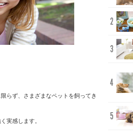
2
3
4
に限らず、さまざまなペットを飼ってき
5
強く実感します。