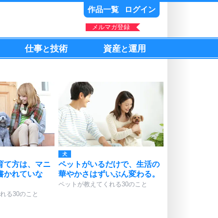
作品一覧
ログイン
メルマガ登録
仕事
技術
資産
運用
と
と
犬
育て方は、マニ
ペットがいるだけで、生活の
書かれていな
華やかさはずいぶん変わる。
ペットが教えてくれる30のこと
れる30のこと