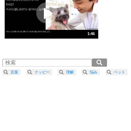
プラス思考
2
ポジティブになれない原因は、行動しないから。
ポジティブ思考になる30の方法
ストレス対策
3
人生、なんとかなるもの。
1:46
気楽に生きる30の方法
1.0倍速 （418KB 1分46秒）
1.5倍速 （279KB 1分11秒）
自分磨き
4
器の大きい人は、怒りを優しさで表現する。
2.0倍速 （210KB 53秒）
器の大きい人になる30の方法
2.5倍速 （168KB 42秒）
言葉
クッピー
理解
悩み
ペット
3.0倍速 （140KB 35秒）
プラス思考
5
ネガティブな人は、複雑に考える。
3.5倍速 （120KB 30秒）
ポジティブな人は、シンプルに考える。
4.0倍速 （105KB 26秒）
ポジティブ思考になる30の方法
ストレス対策
6
価値観を捨てると、いらいらも消える。
いらいらしない人になる30の方法
プラス思考