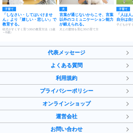
子育て
犬
子育て
「しなさい・してはいけませ
言葉が通じないからこそ、言葉
「人は人
ん」より「嬉しい・悲しい」で
以外のコミュニケーション能力
自分は自
教育する。
が鍛えられる。
子どもがす
幼児がすくすく育つ30の教育方法（1歳
犬との愛情を育む30の育て方
～6歳）
代表メッセージ
よくある質問
利用規約
プライバシーポリシー
オンラインショップ
運営会社
お問い合わせ