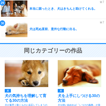
本当に困ったとき、犬はきちんと助けてくれる。
犬は死ぬ直前、意外な行動に出る。
同じカテゴリーの作品
犬
犬
犬の気持ちを理解して育
犬を上手にしつける30の
てる30の方法
方法
犬が素早く動くものに反応してしまうの
犬を飼い始めれば「しつけの義務」が発