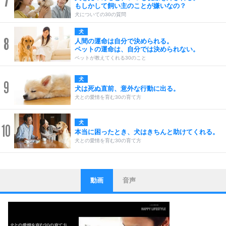
7
もしかして飼い主のことが嫌いなの？
犬についての30の質問
犬
8
人間の運命は自分で決められる。
ペットの運命は、自分では決められない。
ペットが教えてくれる30のこと
犬
9
犬は死ぬ直前、意外な行動に出る。
犬との愛情を育む30の育て方
犬
10
本当に困ったとき、犬はきちんと助けてくれる。
犬との愛情を育む30の育て方
動画
音声
ストレス対策
1
他人と比べない。
いっそのこと、他人を見ない。
いらいらしない人になる30の方法