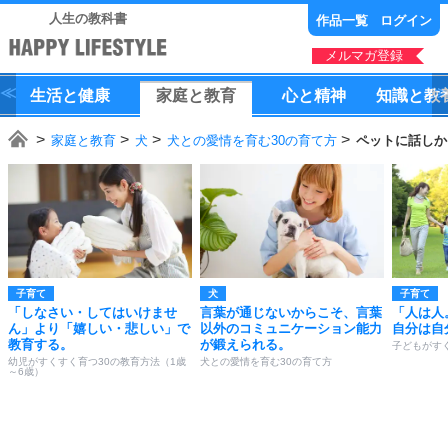
人生の教科書
作品一覧
ログイン
メルマガ登録
生活
と
健康
家庭
と
教育
心
と
精神
知識
と
教
家庭と教育
犬
犬との愛情を育む30の育て方
ペットに話しか
子育て
犬
子育て
「しなさい・してはいけませ
言葉が通じないからこそ、言葉
「人は人
ん」より「嬉しい・悲しい」で
以外のコミュニケーション能力
自分は自
教育する。
が鍛えられる。
子どもがす
幼児がすくすく育つ30の教育方法（1歳
犬との愛情を育む30の育て方
～6歳）