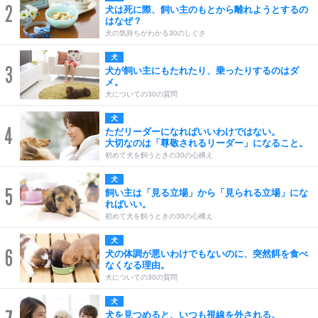
2
犬は死に際、飼い主のもとから離れようとするの
はなぜ？
犬の気持ちがわかる30のしぐさ
犬
3
犬が飼い主にもたれたり、乗ったりするのはダ
メ。
犬についての30の質問
犬
4
ただリーダーになればいいわけではない。
大切なのは「尊敬されるリーダー」になること。
初めて犬を飼うときの30の心構え
犬
5
飼い主は「見る立場」から「見られる立場」にな
ればいい。
初めて犬を飼うときの30の心構え
犬
6
犬の体調が悪いわけでもないのに、突然餌を食べ
なくなる理由。
犬についての30の質問
犬
犬を見つめると、いつも視線を外される。