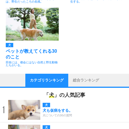
は、野生だったころの名残。
生する。
犬
ペットが教えてくれる30
のこと
田舎には、都会にはない自然と野生動物
たちがいる。
カテゴリランキング
総合ランキング
「
犬
」の人気記事
犬
1
犬も仮病をする。
犬についての30の質問
犬