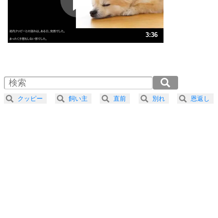
ポジティブ思考になる30の方法
ストレス対策
3
人生、なんとかなるもの。
3:36
気楽に生きる30の方法
1.0倍速 （846KB 3分36秒）
1.5倍速 （564KB 2分24秒）
自分磨き
4
器の大きい人は、怒りを優しさで表現する。
2.0倍速 （424KB 1分48秒）
器の大きい人になる30の方法
2.5倍速 （339KB 1分26秒）
クッピー
飼い主
直前
別れ
恩返し
3.0倍速 （283KB 1分12秒）
プラス思考
5
ネガティブな人は、複雑に考える。
3.5倍速 （242KB 1分1秒）
ポジティブな人は、シンプルに考える。
4.0倍速 （212KB 54秒）
ポジティブ思考になる30の方法
ストレス対策
6
価値観を捨てると、いらいらも消える。
いらいらしない人になる30の方法
プラス思考
7
気持ちはなくていいから、とにかく癖にしてしま
う。
ポジティブ思考になる30の方法