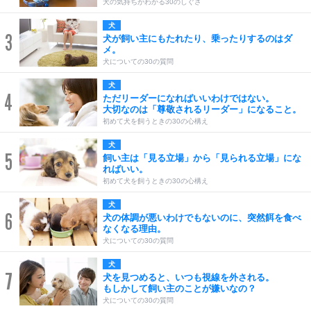
犬の気持ちがわかる30のしぐさ
犬
3
犬が飼い主にもたれたり、乗ったりするのはダ
メ。
犬についての30の質問
犬
4
ただリーダーになればいいわけではない。
大切なのは「尊敬されるリーダー」になること。
初めて犬を飼うときの30の心構え
犬
5
飼い主は「見る立場」から「見られる立場」にな
ればいい。
初めて犬を飼うときの30の心構え
犬
6
犬の体調が悪いわけでもないのに、突然餌を食べ
なくなる理由。
犬についての30の質問
犬
7
犬を見つめると、いつも視線を外される。
もしかして飼い主のことが嫌いなの？
犬についての30の質問