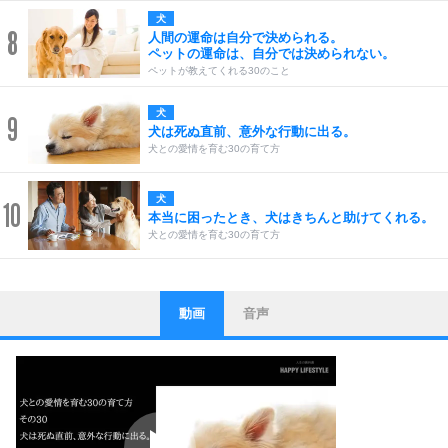
犬
8
人間の運命は自分で決められる。
ペットの運命は、自分では決められない。
ペットが教えてくれる30のこと
犬
9
犬は死ぬ直前、意外な行動に出る。
犬との愛情を育む30の育て方
犬
10
本当に困ったとき、犬はきちんと助けてくれる。
犬との愛情を育む30の育て方
動画
音声
ストレス対策
1
他人と比べない。
いっそのこと、他人を見ない。
いらいらしない人になる30の方法
プラス思考
2
ポジティブになれない原因は、行動しないから。