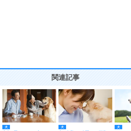
自分磨き
8
いらない物は、徹底的に捨てる。
気品と美しさを身につける30の方法
勉強法
9
謙虚な人こそ、本当に強い人。
頭の使い方がうまくなる30の方法
恋愛学
10
人を好きになったら、まず相手を徹底的に信じる
ことが大切。
恋する人が知っておきたい30の大切なこと
関連記事
犬
犬
犬