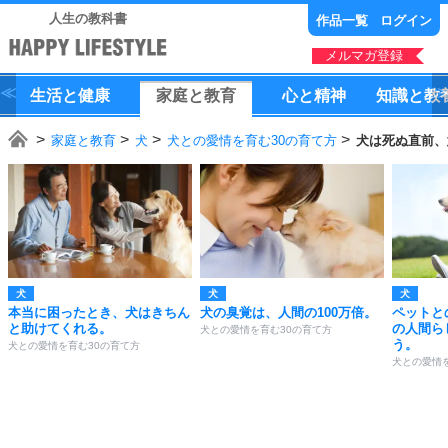
人生の教科書
作品一覧
ログイン
メルマガ登録
生活
と
健康
家庭
と
教育
心
と
精神
知識
と
教
家庭と教育
犬
犬との愛情を育む30の育て方
犬は死ぬ直前、
犬
犬
犬
本当に困ったとき、犬はきちん
犬の臭覚は、人間の100万倍。
ペットと
と助けてくれる。
の人間ら
犬との愛情を育む30の育て方
う。
犬との愛情を育む30の育て方
犬との愛情