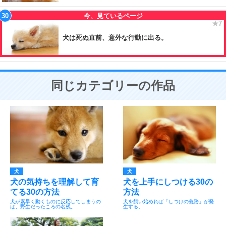
犬は死ぬ直前、意外な行動に出る。
同じカテゴリーの作品
犬
犬
犬の気持ちを理解して育
犬を上手にしつける30の
てる30の方法
方法
犬が素早く動くものに反応してしまうの
犬を飼い始めれば「しつけの義務」が発
は、野生だったころの名残。
生する。