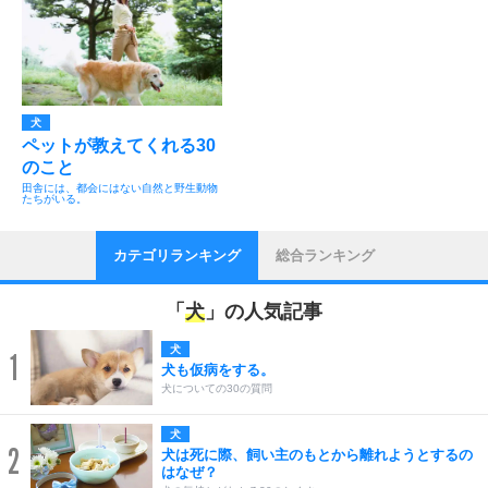
犬
ペットが教えてくれる30
のこと
田舎には、都会にはない自然と野生動物
たちがいる。
カテゴリランキング
総合ランキング
「
犬
」の人気記事
犬
1
犬も仮病をする。
犬についての30の質問
犬
2
犬は死に際、飼い主のもとから離れようとするの
はなぜ？