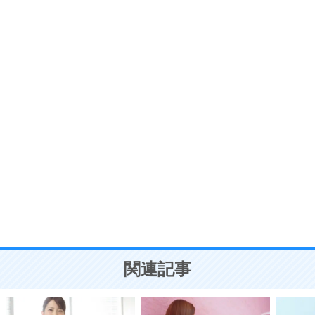
いらいらしない人になる30の方法
プラス思考
7
気持ちはなくていいから、とにかく癖にしてしま
う。
ポジティブ思考になる30の方法
自分磨き
8
いらない物は、徹底的に捨てる。
気品と美しさを身につける30の方法
勉強法
9
謙虚な人こそ、本当に強い人。
頭の使い方がうまくなる30の方法
恋愛学
10
人を好きになったら、まず相手を徹底的に信じる
ことが大切。
恋する人が知っておきたい30の大切なこと
関連記事