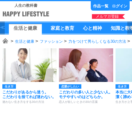
人生の教科書
作品一覧
ログイン
メルマガ登録
生活
と
健康
家庭
と
教育
心
と
精神
知識
と
教
生活と健康
ファッション
力をつけて男らしくなる30の方法
生き方
恋愛がしたい
生き方
こだわりがあるから迷う。
こだわりの多い人と少ない人。
本当に大
こだわりを捨てれば迷わない。
モテやすいのはどちらか。
潔く諦め
迷わない生き方をする30の方法
恋人が欲しいときの30の言葉
生き方が上