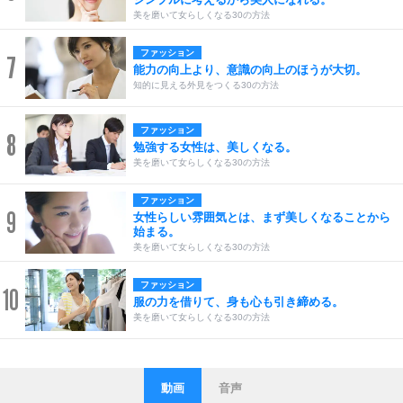
美を磨いて女らしくなる30の方法
ファッション
7
能力の向上より、意識の向上のほうが大切。
知的に見える外見をつくる30の方法
ファッション
8
勉強する女性は、美しくなる。
美を磨いて女らしくなる30の方法
ファッション
9
女性らしい雰囲気とは、まず美しくなることから
始まる。
美を磨いて女らしくなる30の方法
ファッション
10
服の力を借りて、身も心も引き締める。
美を磨いて女らしくなる30の方法
動画
音声
ストレス対策