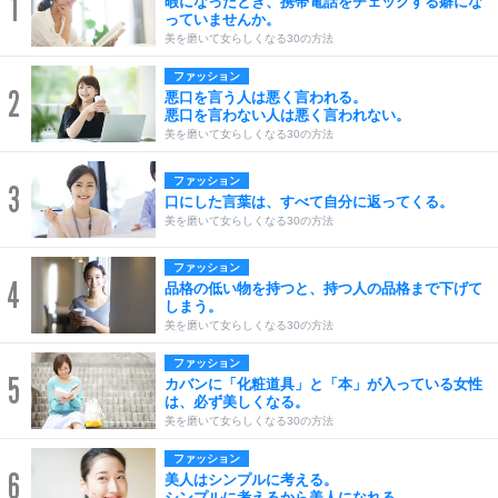
1
暇になったとき、携帯電話をチェックする癖にな
っていませんか。
美を磨いて女らしくなる30の方法
ファッション
2
悪口を言う人は悪く言われる。
悪口を言わない人は悪く言われない。
美を磨いて女らしくなる30の方法
ファッション
3
口にした言葉は、すべて自分に返ってくる。
美を磨いて女らしくなる30の方法
ファッション
4
品格の低い物を持つと、持つ人の品格まで下げて
しまう。
美を磨いて女らしくなる30の方法
ファッション
5
カバンに「化粧道具」と「本」が入っている女性
は、必ず美しくなる。
美を磨いて女らしくなる30の方法
ファッション
6
美人はシンプルに考える。
シンプルに考えるから美人になれる。