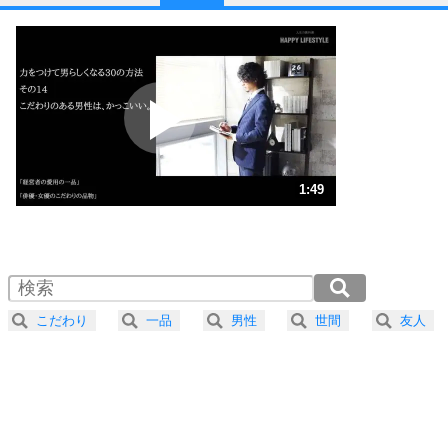
1
他人と比べない。
いっそのこと、他人を見ない。
いらいらしない人になる30の方法
プラス思考
2
ポジティブになれない原因は、行動しないから。
ポジティブ思考になる30の方法
ストレス対策
3
人生、なんとかなるもの。
1:49
気楽に生きる30の方法
1.0倍速 （426KB 1分48秒）
1.5倍速 （285KB 1分12秒）
自分磨き
4
器の大きい人は、怒りを優しさで表現する。
2.0倍速 （214KB 54秒）
器の大きい人になる30の方法
2.5倍速 （171KB 43秒）
こだわり
一品
男性
世間
友人
3.0倍速 （143KB 36秒）
プラス思考
5
ネガティブな人は、複雑に考える。
3.5倍速 （122KB 31秒）
ポジティブな人は、シンプルに考える。
4.0倍速 （107KB 27秒）
ポジティブ思考になる30の方法
ストレス対策
6
価値観を捨てると、いらいらも消える。