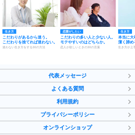
生き方
恋愛がしたい
生き方
こだわりがあるから迷う。
こだわりの多い人と少ない人。
本当に大
こだわりを捨てれば迷わない。
モテやすいのはどちらか。
潔く諦め
迷わない生き方をする30の方法
恋人が欲しいときの30の言葉
生き方が上
代表メッセージ
よくある質問
利用規約
プライバシーポリシー
オンラインショップ