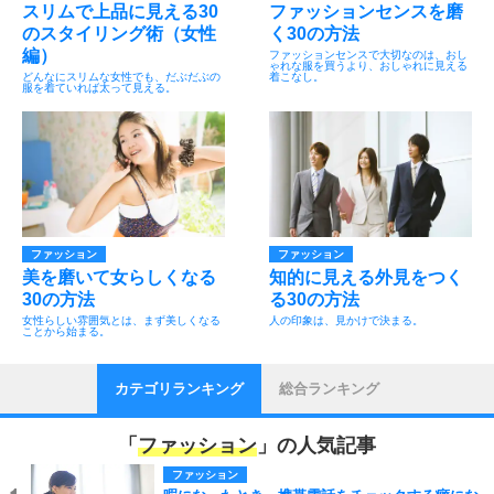
スリムで上品に見える30
ファッションセンスを磨
のスタイリング術（女性
く30の方法
編）
ファッションセンスで大切なのは、おし
ゃれな服を買うより、おしゃれに見える
どんなにスリムな女性でも、だぶだぶの
着こなし。
服を着ていれば太って見える。
ファッション
ファッション
美を磨いて女らしくなる
知的に見える外見をつく
30の方法
る30の方法
女性らしい雰囲気とは、まず美しくなる
人の印象は、見かけで決まる。
ことから始まる。
カテゴリランキング
総合ランキング
「
ファッション
」の人気記事
ファッション