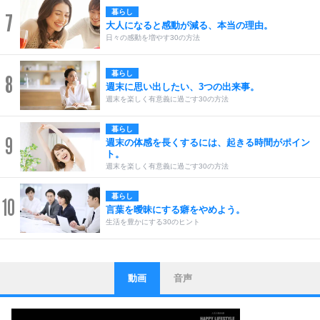
暮らし
7
大人になると感動が減る、本当の理由。
日々の感動を増やす30の方法
暮らし
8
週末に思い出したい、3つの出来事。
週末を楽しく有意義に過ごす30の方法
暮らし
9
週末の体感を長くするには、起きる時間がポイン
ト。
週末を楽しく有意義に過ごす30の方法
暮らし
10
言葉を曖昧にする癖をやめよう。
生活を豊かにする30のヒント
動画
音声
ストレス対策
1
他人と比べない。
いっそのこと、他人を見ない。
いらいらしない人になる30の方法