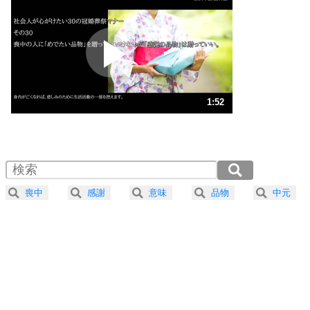
プラス思考
2
ポジティブになれない原因は、行動しないから。
ポジティブ思考になる30の方法
ストレス対策
3
人生、なんとかなるもの。
1:52
気楽に生きる30の方法
1.0倍速 （439KB 1分52秒）
1.5倍速 （293KB 1分14秒）
自分磨き
4
器の大きい人は、怒りを優しさで表現する。
2.0倍速 （220KB 56秒）
器の大きい人になる30の方法
2.5倍速 （176KB 44秒）
喪中
感謝
意味
品物
中元
3.0倍速 （147KB 37秒）
プラス思考
5
ネガティブな人は、複雑に考える。
3.5倍速 （126KB 32秒）
ポジティブな人は、シンプルに考える。
4.0倍速 （111KB 28秒）
ポジティブ思考になる30の方法
ストレス対策
6
価値観を捨てると、いらいらも消える。
いらいらしない人になる30の方法