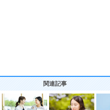
プラス思考
7
気持ちはなくていいから、とにかく癖にしてしま
う。
ポジティブ思考になる30の方法
自分磨き
8
いらない物は、徹底的に捨てる。
気品と美しさを身につける30の方法
勉強法
9
謙虚な人こそ、本当に強い人。
頭の使い方がうまくなる30の方法
恋愛学
10
人を好きになったら、まず相手を徹底的に信じる
ことが大切。
恋する人が知っておきたい30の大切なこと
関連記事