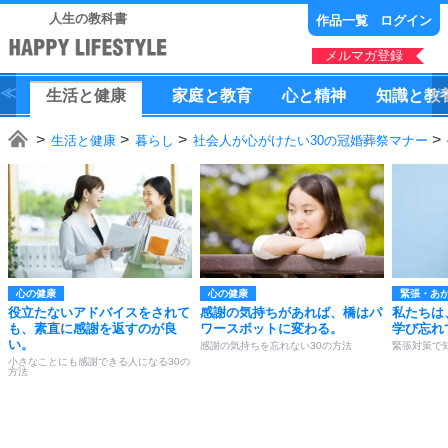
人生の教科書
作品一覧
ログイン
メルマガ登録
生活
と
健康
家庭
と
教育
心
と
精神
知識
と
教
生活と健康
暮らし
社会人が心がけたい30の冠婚葬祭マナー
心の健康
心の健康
緊張・あ
役立たないアドバイスをされて
感謝の気持ちがあれば、橋はパ
私たちは
も、素直に感謝を返すのが良
ワースポットに変わる。
学び忘れ
い。
感謝の気持ちを忘れない30の方法
緊張対策で
小さなことにも感謝できる人になる30の
方法