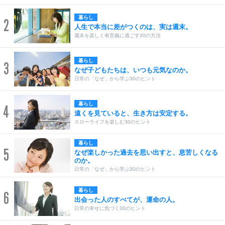
暮らし
2
人生で本当に差がつくのは、実は週末。
週末を楽しく有意義に過ごす30の方法
暮らし
3
なぜ子どもたちは、いつも元気なのか。
日常の「なぜ」から学ぶ30のヒント
暮らし
4
遠くを見ていると、生き方は安定する。
スローライフを楽しむ30のヒント
暮らし
5
なぜ楽しかった過去を思い出すと、息苦しくなる
のか。
日常の「なぜ」から学ぶ30のヒント
暮らし
6
出会った人のすべてが、運命の人。
日常の幸せに気づく30のヒント