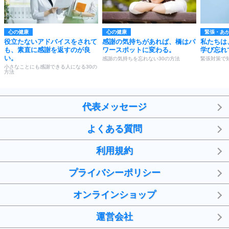
心の健康
心の健康
緊張・あ
役立たないアドバイスをされて
感謝の気持ちがあれば、橋はパ
私たちは
も、素直に感謝を返すのが良
ワースポットに変わる。
学び忘れ
い。
感謝の気持ちを忘れない30の方法
緊張対策で
小さなことにも感謝できる人になる30の
方法
代表メッセージ
よくある質問
利用規約
プライバシーポリシー
オンラインショップ
運営会社