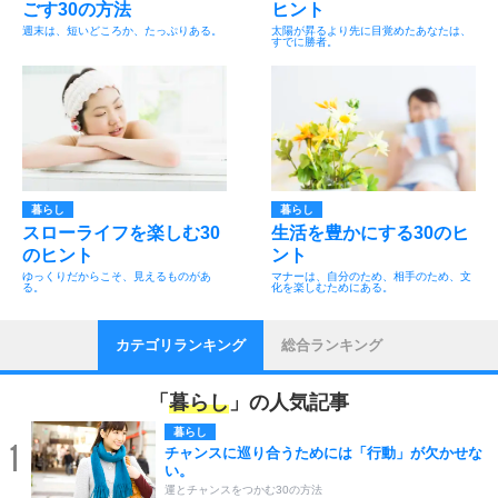
ごす30の方法
ヒント
週末は、短いどころか、たっぷりある。
太陽が昇るより先に目覚めたあなたは、
すでに勝者。
暮らし
暮らし
スローライフを楽しむ30
生活を豊かにする30のヒ
のヒント
ント
ゆっくりだからこそ、見えるものがあ
マナーは、自分のため、相手のため、文
る。
化を楽しむためにある。
カテゴリランキング
総合ランキング
「
暮らし
」の人気記事
暮らし
1
チャンスに巡り合うためには「行動」が欠かせな
い。
運とチャンスをつかむ30の方法