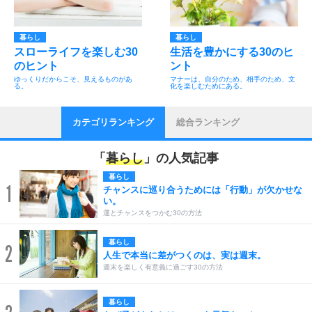
暮らし
暮らし
スローライフを楽しむ30
生活を豊かにする30のヒ
のヒント
ント
ゆっくりだからこそ、見えるものがあ
マナーは、自分のため、相手のため、文
る。
化を楽しむためにある。
カテゴリランキング
総合ランキング
「
暮らし
」の人気記事
暮らし
1
チャンスに巡り合うためには「行動」が欠かせな
い。
運とチャンスをつかむ30の方法
暮らし
2
人生で本当に差がつくのは、実は週末。
週末を楽しく有意義に過ごす30の方法
暮らし