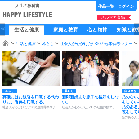
人生の教科書
作品一覧
ログイン
メルマガ登録
生活
と
健康
家庭
と
教育
心
と
精神
知識
と
教
生活と健康
暮らし
社会人が心がけたい30の冠婚葬祭マナー
暮らし
暮らし
自分磨き
葬儀にはお線香を用意する代わ
新郎新婦より派手な格好をしな
品のない
りに、香典を用意する。
い。
をしてい
品のある
社会人が心がけたい30の冠婚葬祭マナー
社会人が心がけたい30の冠婚葬祭マナー
装をして
品のある人