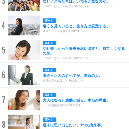
3
なぜ子どもたちは、いつも元気なのか。
日常の「なぜ」から学ぶ30のヒント
暮らし
4
遠くを見ていると、生き方は安定する。
スローライフを楽しむ30のヒント
暮らし
5
なぜ楽しかった過去を思い出すと、息苦しくなる
のか。
日常の「なぜ」から学ぶ30のヒント
暮らし
6
出会った人のすべてが、運命の人。
日常の幸せに気づく30のヒント
暮らし
7
大人になると感動が減る、本当の理由。
日々の感動を増やす30の方法
暮らし
8
週末に思い出したい、3つの出来事。