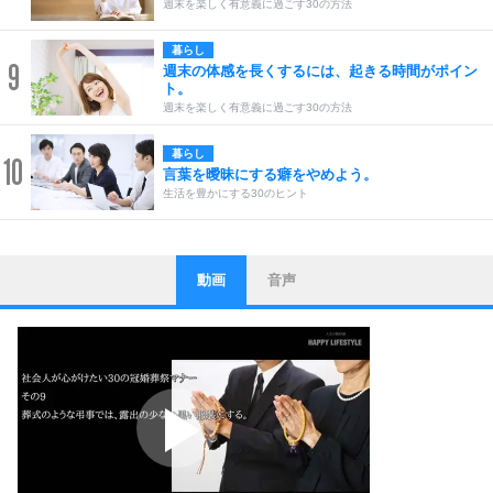
週末を楽しく有意義に過ごす30の方法
暮らし
9
週末の体感を長くするには、起きる時間がポイン
ト。
週末を楽しく有意義に過ごす30の方法
暮らし
10
言葉を曖昧にする癖をやめよう。
生活を豊かにする30のヒント
動画
音声
ストレス対策
1
他人と比べない。
いっそのこと、他人を見ない。
いらいらしない人になる30の方法
プラス思考
2
ポジティブになれない原因は、行動しないから。
ポジティブ思考になる30の方法
ストレス対策