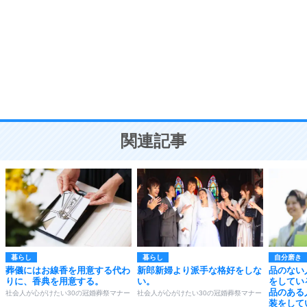
気品と美しさを身につける30の方法
勉強法
9
謙虚な人こそ、本当に強い人。
頭の使い方がうまくなる30の方法
恋愛学
10
人を好きになったら、まず相手を徹底的に信じる
ことが大切。
恋する人が知っておきたい30の大切なこと
関連記事
暮らし
暮らし
自分磨き
葬儀にはお線香を用意する代わ
新郎新婦より派手な格好をしな
品のない
りに、香典を用意する。
い。
をしてい
品のある
社会人が心がけたい30の冠婚葬祭マナー
社会人が心がけたい30の冠婚葬祭マナー
装をして