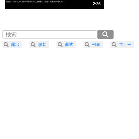
3
人生、なんとかなるもの。
2:26
気楽に生きる30の方法
1.0倍速 （573KB 2分26秒）
1.5倍速 （382KB 1分37秒）
自分磨き
4
器の大きい人は、怒りを優しさで表現する。
2.0倍速 （287KB 1分13秒）
器の大きい人になる30の方法
2.5倍速 （230KB 58秒）
露出
服装
葬式
弔事
マナー
3.0倍速 （192KB 48秒）
プラス思考
5
ネガティブな人は、複雑に考える。
3.5倍速 （164KB 41秒）
ポジティブな人は、シンプルに考える。
4.0倍速 （144KB 36秒）
ポジティブ思考になる30の方法
ストレス対策
6
価値観を捨てると、いらいらも消える。
いらいらしない人になる30の方法
プラス思考
7
気持ちはなくていいから、とにかく癖にしてしま
う。
ポジティブ思考になる30の方法
自分磨き
8
いらない物は、徹底的に捨てる。