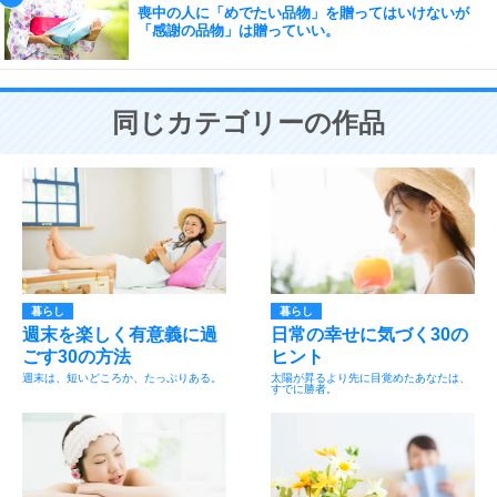
喪中の人に「めでたい品物」を贈ってはいけないが
「感謝の品物」は贈っていい。
同じカテゴリーの作品
暮らし
暮らし
週末を楽しく有意義に過
日常の幸せに気づく30の
ごす30の方法
ヒント
週末は、短いどころか、たっぷりある。
太陽が昇るより先に目覚めたあなたは、
すでに勝者。