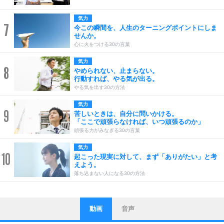
気力
7
今この瞬間を、人生のターニングポイントにしま
せんか。
心に火をつける30の言葉
気力
8
やめられない、止まらない。
行動すれば、やる気が出る。
やる気を出す30の方法
気力
9
苦しいときは、自分に問いかける。
「ここで頑張らなければ、いつ頑張るのか」
頑張る力がみなぎる30の言葉
気力
10
起こった現実に対して、まず「ありがたい」と考
えよう。
落ち込まない人になる30の方法
動画
音声
ストレス対策
1
他人と比べない。