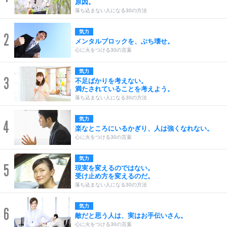
原因。
落ち込まない人になる30の方法
気力
2
メンタルブロックを、ぶち壊せ。
心に火をつける30の言葉
気力
3
不足ばかりを考えない。
満たされていることを考えよう。
落ち込まない人になる30の方法
気力
4
楽なところにいるかぎり、人は強くなれない。
心に火をつける30の言葉
気力
5
現実を変えるのではない。
受け止め方を変えるのだ。
落ち込まない人になる30の方法
気力
6
敵だと思う人は、実はお手伝いさん。
心に火をつける30の言葉