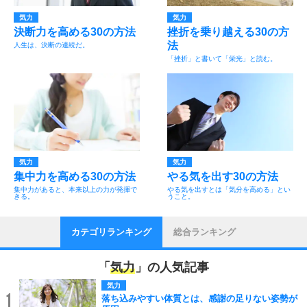
気力
気力
決断力を高める30の方法
挫折を乗り越える30の方
法
人生は、決断の連続だ。
「挫折」と書いて「栄光」と読む。
気力
気力
集中力を高める30の方法
やる気を出す30の方法
集中力があると、本来以上の力が発揮で
やる気を出すとは「気分を高める」とい
きる。
うこと。
カテゴリランキング
総合ランキング
「
気力
」の人気記事
気力
1
落ち込みやすい体質とは、感謝の足りない姿勢が