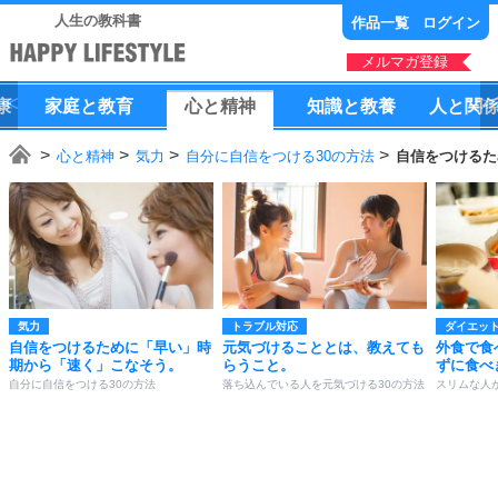
人生の教科書
作品一覧
ログイン
メルマガ登録
康
家庭
と
教育
心
と
精神
知識
と
教養
人
と
関
心と精神
気力
自分に自信をつける30の方法
自信をつけるた
気力
トラブル対応
ダイエッ
自信をつけるために「早い」時
元気づけることとは、教えても
外食で食
期から「速く」こなそう。
らうこと。
ずに食べ
自分に自信をつける30の方法
落ち込んでいる人を元気づける30の方法
スリムな人