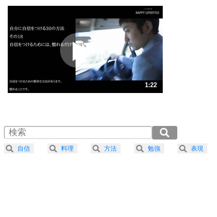
いっそのこと、他人を見ない。
いらいらしない人になる30の方法
プラス思考
2
ポジティブになれない原因は、行動しないから。
ポジティブ思考になる30の方法
ストレス対策
3
人生、なんとかなるもの。
1:22
気楽に生きる30の方法
1.0倍速 （322KB 1分22秒）
1.5倍速 （215KB 54秒）
自分磨き
4
器の大きい人は、怒りを優しさで表現する。
2.0倍速 （161KB 41秒）
器の大きい人になる30の方法
2.5倍速 （129KB 32秒）
自信
料理
方法
勉強
表現
3.0倍速 （108KB 27秒）
プラス思考
5
ネガティブな人は、複雑に考える。
3.5倍速 （93KB 23秒）
ポジティブな人は、シンプルに考える。
4.0倍速 （81KB 20秒）
ポジティブ思考になる30の方法
ストレス対策
6
価値観を捨てると、いらいらも消える。