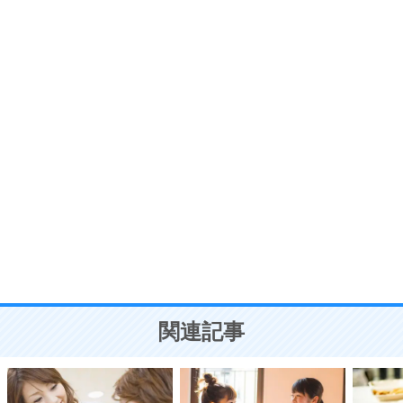
いらいらしない人になる30の方法
プラス思考
7
気持ちはなくていいから、とにかく癖にしてしま
う。
ポジティブ思考になる30の方法
自分磨き
8
いらない物は、徹底的に捨てる。
気品と美しさを身につける30の方法
勉強法
9
謙虚な人こそ、本当に強い人。
頭の使い方がうまくなる30の方法
恋愛学
10
人を好きになったら、まず相手を徹底的に信じる
ことが大切。
恋する人が知っておきたい30の大切なこと
関連記事