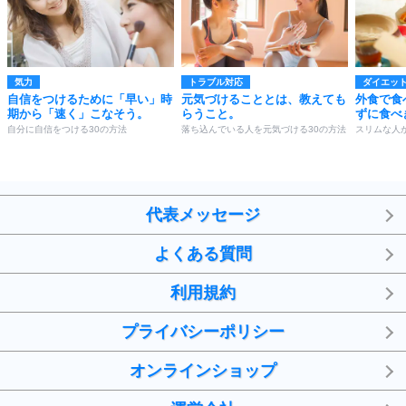
気力
トラブル対応
ダイエッ
自信をつけるために「早い」時
元気づけることとは、教えても
外食で食
期から「速く」こなそう。
らうこと。
ずに食べ
自分に自信をつける30の方法
落ち込んでいる人を元気づける30の方法
スリムな人
代表メッセージ
よくある質問
利用規約
プライバシーポリシー
オンラインショップ