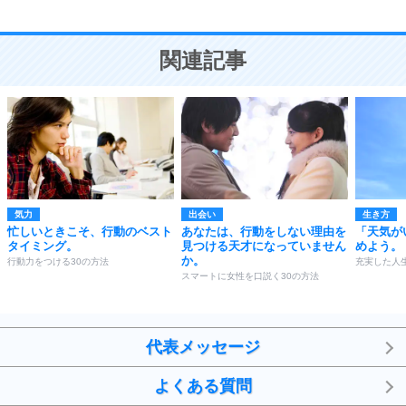
10
人を好きになったら、まず相手を徹底的に信じる
ことが大切。
恋する人が知っておきたい30の大切なこと
関連記事
気力
出会い
生き方
忙しいときこそ、行動のベスト
あなたは、行動をしない理由を
「天気が
タイミング。
見つける天才になっていません
めよう。
か。
行動力をつける30の方法
充実した人
スマートに女性を口説く30の方法
代表メッセージ
よくある質問