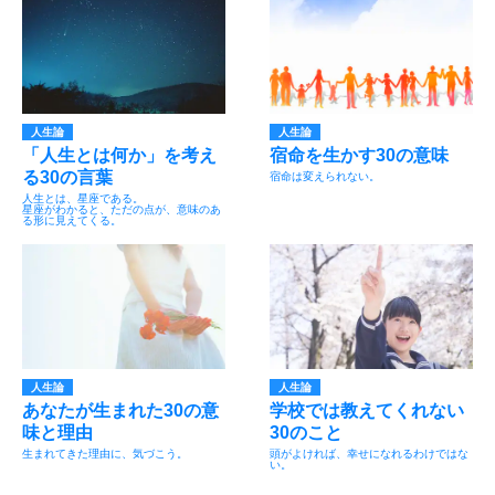
人生論
人生論
「人生とは何か」を考え
宿命を生かす30の意味
る30の言葉
宿命は変えられない。
人生とは、星座である。
星座がわかると、ただの点が、意味のあ
る形に見えてくる。
人生論
人生論
あなたが生まれた30の意
学校では教えてくれない
味と理由
30のこと
生まれてきた理由に、気づこう。
頭がよければ、幸せになれるわけではな
い。