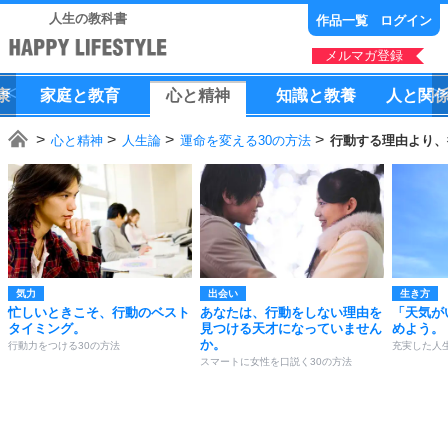
人生の教科書
作品一覧
ログイン
メルマガ登録
康
家庭
と
教育
心
と
精神
知識
と
教養
人
と
関
心と精神
人生論
運命を変える30の方法
行動する理由より、
気力
出会い
生き方
忙しいときこそ、行動のベスト
あなたは、行動をしない理由を
「天気が
タイミング。
見つける天才になっていません
めよう。
か。
行動力をつける30の方法
充実した人
スマートに女性を口説く30の方法