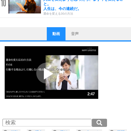
10
と。
人生は、今の連続だ。
運命を変える30の方法
動画
音声
ストレス対策
1
他人と比べない。
いっそのこと、他人を見ない。
いらいらしない人になる30の方法
プラス思考
2
ポジティブになれない原因は、行動しないから。
ポジティブ思考になる30の方法
ストレス対策
3
人生、なんとかなるもの。
2:47
気楽に生きる30の方法
1.0倍速 （656KB 2分47秒）
1.5倍速 （438KB 1分51秒）
自分磨き
4
器の大きい人は、怒りを優しさで表現する。
2.0倍速 （329KB 1分23秒）
器の大きい人になる30の方法
2.5倍速 （263KB 1分7秒）