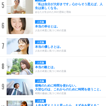
5
「私は自分が大好きです」心からそう思えば、人
生は楽しくなる。
あなたが生まれた30の意味と理由
人生論
6
本当の幸せとは。
人生の本質に気づく30の言葉
人生論
7
本当の優しさとは。
人生の本質に気づく30の言葉
人生論
8
本当の敵とは。
人生の本質に気づく30の言葉
人生論
9
後悔のために時間を使わない。
大切なのは、これからのために時間を使うこと。
時間の価値に気づく30の言葉
人生論
人生を変えようと思ったら、まず今を変えるこ