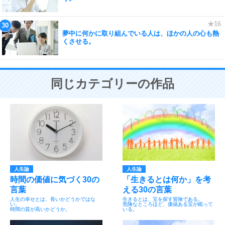
夢中に何かに取り組んでいる人は、ほかの人の心も熱
くさせる。
同じカテゴリーの作品
人生論
人生論
時間の価値に気づく30の
「生きるとは何か」を考
言葉
える30の言葉
人生の幸せとは、長いかどうかではな
生きるとは、宝を探す冒険である。
い。
危険なところほど、価値ある宝が眠って
時間の質が高いかどうか。
いる。