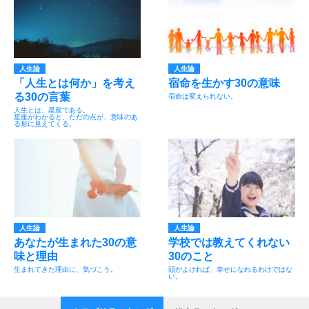
人生論
人生論
「人生とは何か」を考え
宿命を生かす30の意味
る30の言葉
宿命は変えられない。
人生とは、星座である。
星座がわかると、ただの点が、意味のあ
る形に見えてくる。
人生論
人生論
あなたが生まれた30の意
学校では教えてくれない
味と理由
30のこと
生まれてきた理由に、気づこう。
頭がよければ、幸せになれるわけではな
い。