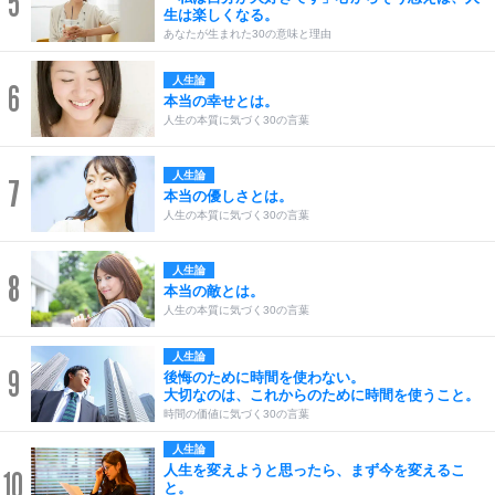
5
生は楽しくなる。
あなたが生まれた30の意味と理由
人生論
6
本当の幸せとは。
人生の本質に気づく30の言葉
人生論
7
本当の優しさとは。
人生の本質に気づく30の言葉
人生論
8
本当の敵とは。
人生の本質に気づく30の言葉
人生論
9
後悔のために時間を使わない。
大切なのは、これからのために時間を使うこと。
時間の価値に気づく30の言葉
人生論
人生を変えようと思ったら、まず今を変えるこ
10
と。