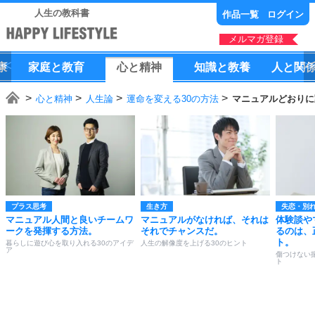
人生の教科書
作品一覧
ログイン
メルマガ登録
康
家庭
と
教育
心
と
精神
知識
と
教養
人
と
関
心と精神
人生論
運命を変える30の方法
マニュアルどおりに
プラス思考
生き方
失恋・別
マニュアル人間と良いチームワ
マニュアルがなければ、それは
体験談や
ークを発揮する方法。
それでチャンスだ。
るのは、
ト。
暮らしに遊び心を取り入れる30のアイデ
人生の解像度を上げる30のヒント
ア
傷つけない
ト