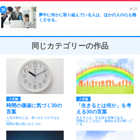
夢中に何かに取り組んでいる人は、ほかの人の心も熱
くさせる。
同じカテゴリーの作品
人生論
人生論
時間の価値に気づく30の
「生きるとは何か」を考
言葉
える30の言葉
人生の幸せとは、長いかどうかではな
生きるとは、宝を探す冒険である。
い。
危険なところほど、価値ある宝が眠って
時間の質が高いかどうか。
いる。