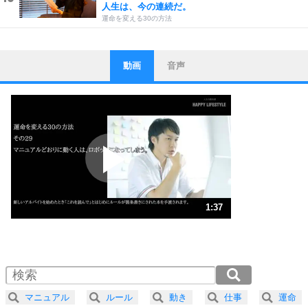
人生は、今の連続だ。
運命を変える30の方法
動画
音声
ストレス対策
1
他人と比べない。
いっそのこと、他人を見ない。
いらいらしない人になる30の方法
プラス思考
2
ポジティブになれない原因は、行動しないから。
ポジティブ思考になる30の方法
ストレス対策
3
人生、なんとかなるもの。
1:37
気楽に生きる30の方法
1.0倍速 （382KB 1分37秒）
1.5倍速 （255KB 1分5秒）
自分磨き
4
器の大きい人は、怒りを優しさで表現する。
2.0倍速 （192KB 48秒）
器の大きい人になる30の方法
2.5倍速 （154KB 39秒）
マニュアル
ルール
動き
仕事
運命
3.0倍速 （128KB 32秒）
プラス思考