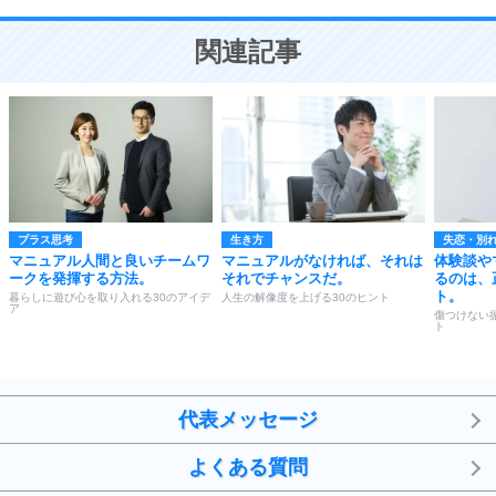
10
ことが大切。
恋する人が知っておきたい30の大切なこと
関連記事
プラス思考
生き方
失恋・別
マニュアル人間と良いチームワ
マニュアルがなければ、それは
体験談や
ークを発揮する方法。
それでチャンスだ。
るのは、
ト。
暮らしに遊び心を取り入れる30のアイデ
人生の解像度を上げる30のヒント
ア
傷つけない
ト
代表メッセージ
よくある質問