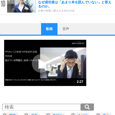
10
なぜ成功者は「あまり本を読んでいない」と答え
るのか。
仕事の神様に愛される30の方法
動画
音声
ストレス対策
1
他人と比べない。
いっそのこと、他人を見ない。
いらいらしない人になる30の方法
プラス思考
2
ポジティブになれない原因は、行動しないから。
ポジティブ思考になる30の方法
ストレス対策
3
人生、なんとかなるもの。
2:27
気楽に生きる30の方法
1.0倍速 （576KB 2分27秒）
1.5倍速 （384KB 1分38秒）
自分磨き
4
器の大きい人は、怒りを優しさで表現する。
2.0倍速 （288KB 1分13秒）
器の大きい人になる30の方法
2.5倍速 （231KB 58秒）