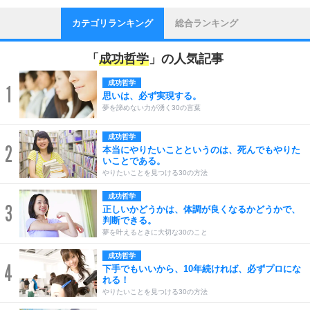
カテゴリランキング
総合ランキング
「
成功哲学
」の人気記事
成功哲学
1
思いは、必ず実現する。
夢を諦めない力が湧く30の言葉
成功哲学
2
本当にやりたいことというのは、死んでもやりた
いことである。
やりたいことを見つける30の方法
成功哲学
3
正しいかどうかは、体調が良くなるかどうかで、
判断できる。
夢を叶えるときに大切な30のこと
成功哲学
4
下手でもいいから、10年続ければ、必ずプロにな
れる！
やりたいことを見つける30の方法