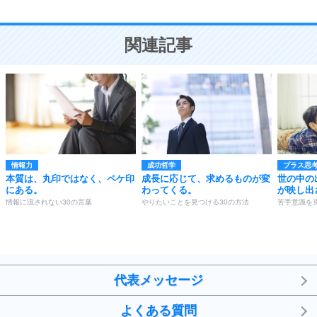
10
人を好きになったら、まず相手を徹底的に信じる
ことが大切。
恋する人が知っておきたい30の大切なこと
関連記事
情報力
成功哲学
プラス思
本質は、丸印ではなく、ペケ印
成長に応じて、求めるものが変
世の中の
にある。
わってくる。
が映し出
情報に流されない30の言葉
やりたいことを見つける30の方法
苦手意識を
代表メッセージ
よくある質問