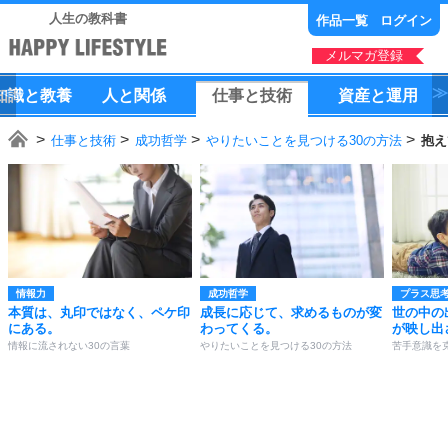
人生の教科書
作品一覧
ログイン
メルマガ登録
知識
と
教養
人
と
関係
仕事
と
技術
資産
と
運用
仕事と技術
成功哲学
やりたいことを見つける30の方法
抱え
情報力
成功哲学
プラス思
本質は、丸印ではなく、ペケ印
成長に応じて、求めるものが変
世の中の
にある。
わってくる。
が映し出
情報に流されない30の言葉
やりたいことを見つける30の方法
苦手意識を