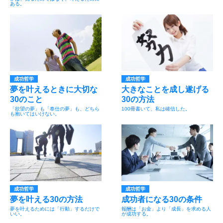
ある。
成功哲学
成功哲学
夢を叶えるときに大切な
大きなことを成し遂げる
30のこと
30の方法
「欲望の夢」も「奉仕の夢」も、どちら
100冊書いて、私は確信した。
も抱いてはいけない。
成功哲学
成功哲学
夢を叶える30の方法
成功者になる30の条件
夢を叶えるためには「行動」するだけで
報酬は「お金」より「成長」を求める人
いい。
が成功する。