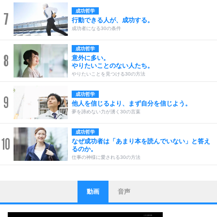
成功哲学
7
行動できる人が、成功する。
成功者になる30の条件
成功哲学
8
意外に多い。
やりたいことのない人たち。
やりたいことを見つける30の方法
成功哲学
9
他人を信じるより、まず自分を信じよう。
夢を諦めない力が湧く30の言葉
成功哲学
10
なぜ成功者は「あまり本を読んでいない」と答え
るのか。
仕事の神様に愛される30の方法
動画
音声
ストレス対策
1
他人と比べない。
いっそのこと、他人を見ない。