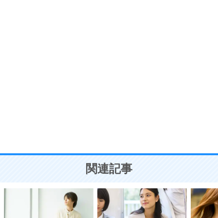
プラス思考
7
気持ちはなくていいから、とにかく癖にしてしま
う。
ポジティブ思考になる30の方法
自分磨き
8
いらない物は、徹底的に捨てる。
気品と美しさを身につける30の方法
勉強法
9
謙虚な人こそ、本当に強い人。
頭の使い方がうまくなる30の方法
恋愛学
10
人を好きになったら、まず相手を徹底的に信じる
ことが大切。
恋する人が知っておきたい30の大切なこと
関連記事