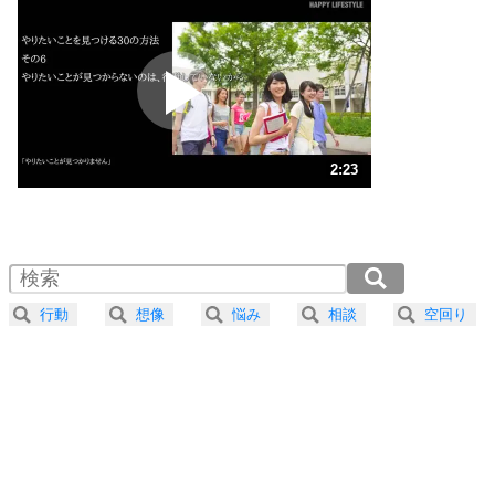
いらいらしない人になる30の方法
プラス思考
2
ポジティブになれない原因は、行動しないから。
ポジティブ思考になる30の方法
ストレス対策
3
人生、なんとかなるもの。
2:23
気楽に生きる30の方法
1.0倍速 （563KB 2分23秒）
1.5倍速 （376KB 1分35秒）
自分磨き
4
器の大きい人は、怒りを優しさで表現する。
2.0倍速 （282KB 1分11秒）
器の大きい人になる30の方法
2.5倍速 （226KB 57秒）
行動
想像
悩み
相談
空回り
3.0倍速 （188KB 48秒）
プラス思考
5
ネガティブな人は、複雑に考える。
3.5倍速 （161KB 41秒）
ポジティブな人は、シンプルに考える。
4.0倍速 （141KB 36秒）
ポジティブ思考になる30の方法
ストレス対策
6
価値観を捨てると、いらいらも消える。
いらいらしない人になる30の方法