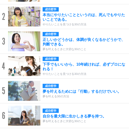
成功哲学
2
本当にやりたいことというのは、死んでもやりた
いことである。
やりたいことを見つける30の方法
成功哲学
3
正しいかどうかは、体調が良くなるかどうかで、
判断できる。
夢を叶えるときに大切な30のこと
成功哲学
4
下手でもいいから、10年続ければ、必ずプロにな
れる！
やりたいことを見つける30の方法
成功哲学
5
夢を叶えるためには「行動」するだけでいい。
夢を叶える30の方法
成功哲学
6
自分を最大限に生かしきる夢を持つ。
夢を叶えるときに大切な30のこと