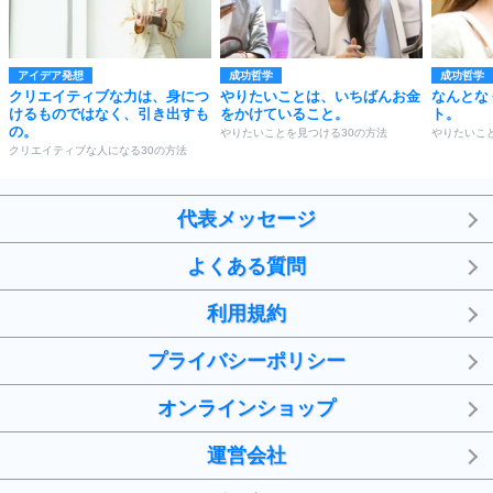
アイデア発想
成功哲学
成功哲学
クリエイティブな力は、身につ
やりたいことは、いちばんお金
なんとな
けるものではなく、引き出すも
をかけていること。
ト。
の。
やりたいことを見つける30の方法
やりたいこ
クリエイティブな人になる30の方法
代表メッセージ
よくある質問
利用規約
プライバシーポリシー
オンラインショップ
運営会社