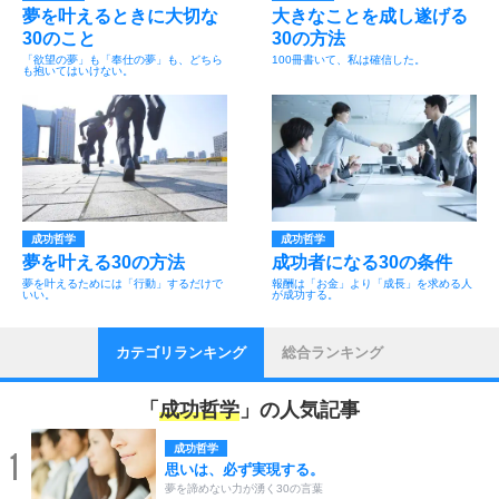
夢を叶えるときに大切な
大きなことを成し遂げる
30のこと
30の方法
「欲望の夢」も「奉仕の夢」も、どちら
100冊書いて、私は確信した。
も抱いてはいけない。
成功哲学
成功哲学
夢を叶える30の方法
成功者になる30の条件
夢を叶えるためには「行動」するだけで
報酬は「お金」より「成長」を求める人
いい。
が成功する。
カテゴリランキング
総合ランキング
「
成功哲学
」の人気記事
成功哲学
1
思いは、必ず実現する。
夢を諦めない力が湧く30の言葉