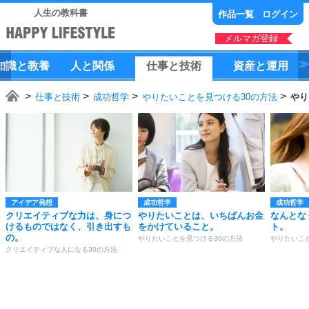
人生の教科書
作品一覧
ログイン
メルマガ登録
知識
と
教養
人
と
関係
仕事
と
技術
資産
と
運用
仕事と技術
成功哲学
やりたいことを見つける30の方法
やり
アイデア発想
成功哲学
成功哲学
クリエイティブな力は、身につ
やりたいことは、いちばんお金
なんとな
けるものではなく、引き出すも
をかけていること。
ト。
の。
やりたいことを見つける30の方法
やりたいこ
クリエイティブな人になる30の方法