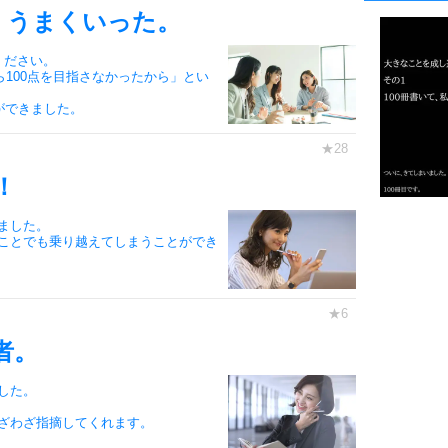
1
、うまくいった。
ください。
ら100点を目指さなかったから」とい
2
ができました。
3
！
1.0倍
ました。
ことでも乗り越えてしまうことができ
1.5倍
4
2.0倍
2.5倍
3.0倍
者。
3.5倍
5
4.0倍
した。
ざわざ指摘してくれます。