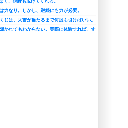
なく、視野も広げてくれる。
続は力なり。しかし、継続にも力が必要。
みくじは、大吉が当たるまで何度も引けばいい。
に聞かれてもわからない。実際に体験すれば、す
葉の力は強い。人生さえも変えてしまう力があ
興が、いちばん熱くて面白い。下書きをしすぎる
のようになってしまう。
い立ったらすぐ行動。実践に勝る勉強はない。
との出会いが、いちばん嬉しかった。
喜びをするのは、普段から嫌いなことをしている
判をするばかりでは、何の解決にもならない。自
ことから、始めよう。
事をしながらのおかげで、たくさんの経験ができ