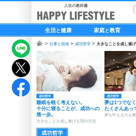
人生の教科書
生活
健康
家庭
教育
と
と
仕事と技術
成功哲学
大きなことを成し遂げ
成功哲学
成功哲学
睡眠を軽く考えない。
夢は1つでな
十分に寝ることが、成功への
たくさんあっ
第一歩。
夢を叶える力を磨
大きなことを成し遂げる30の方法
成功哲学