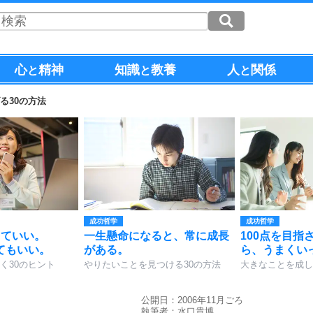
心
精神
知識
教養
人
関係
と
と
と
る30の方法
成功哲学
成功哲学
くていい。
一生懸命になると、常に成長
100点を目指
てもいい。
がある。
ら、うまくい
く30のヒント
やりたいことを見つける30の方法
大きなことを成し
公開日：2006年11月ごろ
執筆者：
水口貴博