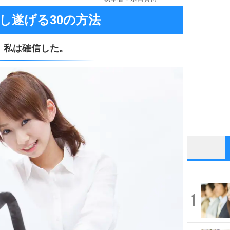
し遂げる
30の方法
、
私は確信した。
1