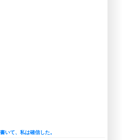
ストレス対策
価値観を捨てると、いらいらも消え
る。
いらいらしない人になる30の方法
プラス思考
気持ちはなくていいから、とにかく
癖にしてしまう。
ポジティブ思考になる30の方法
自分磨き
いらない物は、徹底的に捨てる。
気品と美しさを身につける30の方法
勉強法
謙虚な人こそ、本当に強い人。
頭の使い方がうまくなる30の方法
恋愛学
人を好きになったら、まず相手を徹
底的に信じることが大切。
0冊書いて、私は確信した。
恋する人が知っておきたい30の大切なこと