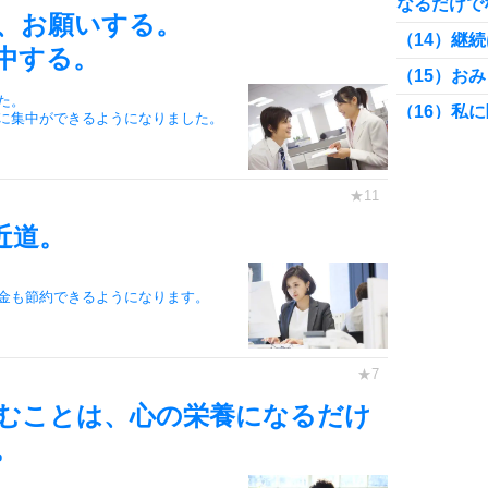
なるだけで
、お願いする。
（14）継
中する。
（15）お
た。
（16）私
に集中ができるようになりました。
ぐわかる。
（17）言
る。
（18）即
近道。
と、説明書
（19）思
金も節約できるようになります。
（20）人
（21）大
から。
（22）批
むことは、心の栄養になるだけ
分ができる
。
（23）仕
た。