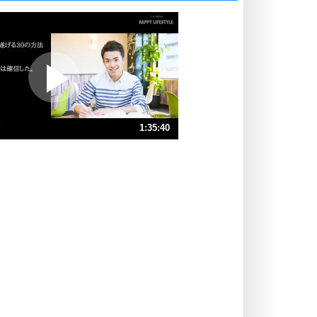
いっそのこと、他人を見ない。
いらいらしない人になる30の方法
プラス思考
ポジティブになれない原因は、行動
しないから。
ポジティブ思考になる30の方法
ストレス対策
1:35:40
人生、なんとかなるもの。
気楽に生きる30の方法
速 （22MB 1時間35分59秒）
速 （15MB 1時間3分59秒）
自分磨き
器の大きい人は、怒りを優しさで表
速 （11MB 47分59秒）
現する。
速 （8.8MB 38分23秒）
器の大きい人になる30の方法
速 （7.4MB 32分0秒）
プラス思考
速 （6.3MB 27分25秒）
ネガティブな人は、複雑に考える。
速 （5.5MB 24分0秒）
ポジティブな人は、シンプルに考え
る。
ポジティブ思考になる30の方法