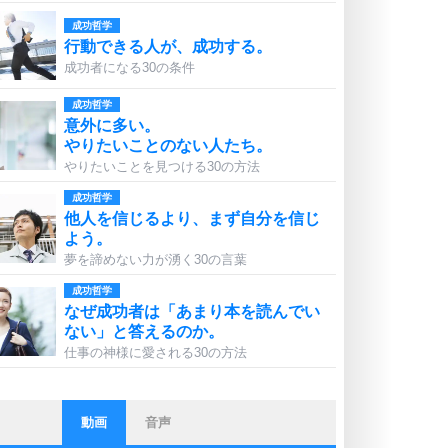
成功哲学
行動できる人が、成功する。
成功者になる30の条件
成功哲学
意外に多い。
やりたいことのない人たち。
やりたいことを見つける30の方法
成功哲学
他人を信じるより、まず自分を信じ
よう。
夢を諦めない力が湧く30の言葉
成功哲学
なぜ成功者は「あまり本を読んでい
ない」と答えるのか。
仕事の神様に愛される30の方法
動画
音声
ストレス対策
他人と比べない。