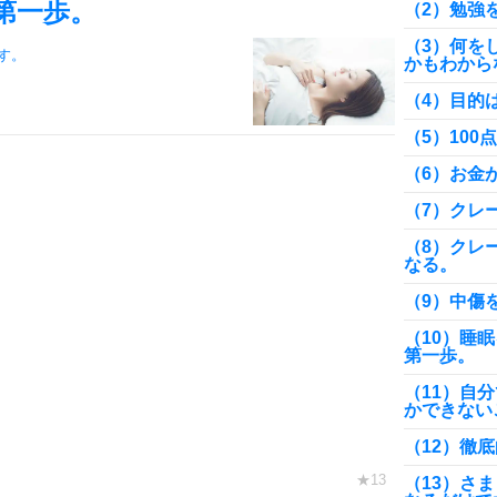
第一歩。
（2）勉強
（3）何を
す。
かもわから
（4）目的
（5）10
（6）お金
（7）クレ
（8）クレ
なる。
（9）中傷
（10）睡
第一歩。
（11）自
かできない
（12）徹
（13）さ