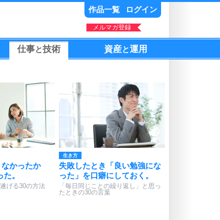
作品一覧
ログイン
メルマガ登録
仕事
技術
資産
運用
と
と
生き方
さなかったか
失敗したとき「良い勉強にな
った。
った」を口癖にしておく。
遂げる30の方法
「毎日同じことの繰り返し」と思っ
たときの30の言葉