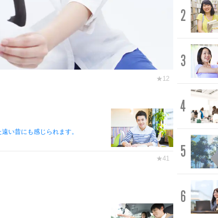
2
3
。
4
た遠い昔にも感じられます。
5
6