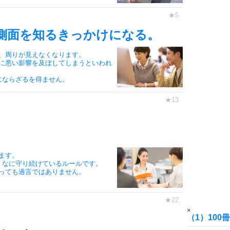
6
側面を知るきっかけになる。
、周りが見えなくなります。
7
に悪い影響を及ぼしてしまうといわれ
にならざるを得ません。
8
9
ます。
くなに守り続けているルールです。
っても過言ではありません。
10
×
（1）10