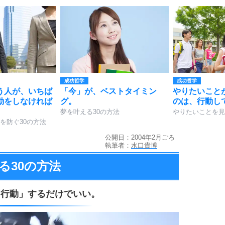
成功哲学
成功哲学
う人が、いちば
「今」が、ベストタイミン
やりたいこと
動をしなければ
グ。
のは、行動し
夢を叶える30の方法
やりたいことを見
を防ぐ30の方法
公開日：2004年2月ごろ
執筆者：
水口貴博
る
30の方法
「行動」するだけでいい。