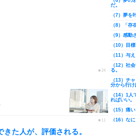
（6）夢の
だ。
（7）夢を
（8）「存
（9）感動
（10）目
（11）与
（12）社
る。
（13）チ
分から行け
（14）1
ればいい。
。
（15）痛
（16）な
で「生きる
できた人が、評価される。
（17）学