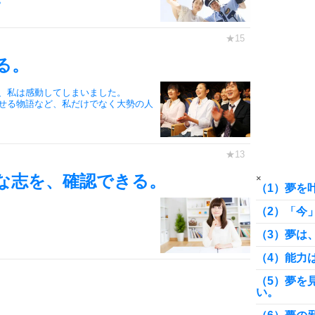
8
る。
、私は感動してしまいました。
9
せる物語など、私だけでなく大勢の人
10
な志を、確認できる。
×
（1）夢を
（2）「今
（3）夢は
（4）能力
（5）夢を
い。