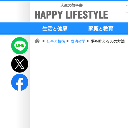
人生の教科書
生活
健康
家庭
教育
と
と
仕事と技術
成功哲学
夢を叶える30の方法