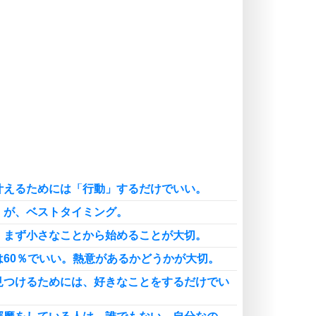
ポジティブ思考になる30の方法
自分磨き
いらない物は、徹底的に捨てる。
気品と美しさを身につける30の方法
勉強法
謙虚な人こそ、本当に強い人。
頭の使い方がうまくなる30の方法
恋愛学
人を好きになったら、まず相手を徹
底的に信じることが大切。
叶えるためには「行動」するだけでいい。
恋する人が知っておきたい30の大切なこと
」が、ベストタイミング。
、まず小さなことから始めることが大切。
は60％でいい。熱意があるかどうかが大切。
見つけるためには、好きなことをするだけでい