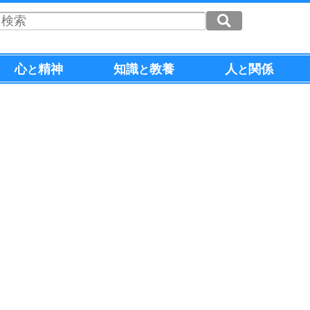
心
精神
知識
教養
人
関係
と
と
と