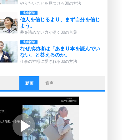
やりたいことを見つける30の方法
成功哲学
他人を信じるより、まず自分を信じ
よう。
夢を諦めない力が湧く30の言葉
成功哲学
なぜ成功者は「あまり本を読んでい
ない」と答えるのか。
仕事の神様に愛される30の方法
動画
音声
ストレス対策
他人と比べない。
いっそのこと、他人を見ない。
いらいらしない人になる30の方法
プラス思考
ポジティブになれない原因は、行動
しないから。
ポジティブ思考になる30の方法