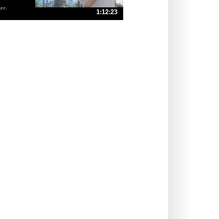
ストレス対策
1:12:23
人生、なんとかなるもの。
気楽に生きる30の方法
速 （17MB 1時間12分43秒）
速 （12MB 48分29秒）
自分磨き
器の大きい人は、怒りを優しさで表
速 （8.4MB 36分21秒）
現する。
速 （6.7MB 29分5秒）
器の大きい人になる30の方法
速 （5.6MB 24分14秒）
プラス思考
速 （4.8MB 20分46秒）
ネガティブな人は、複雑に考える。
速 （4.2MB 18分10秒）
ポジティブな人は、シンプルに考え
る。
ポジティブ思考になる30の方法
ストレス対策
価値観を捨てると、いらいらも消え
る。
いらいらしない人になる30の方法
プラス思考
気持ちはなくていいから、とにかく
癖にしてしまう。