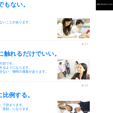
でもない。
3
1.0倍
ないことがあります。
1.5倍
4
2.0倍
2.5倍
3.0倍
3.5倍
に触れるだけでいい。
5
4.0倍
大切です。
きるようになります。
せない、独特の感覚があります。
6
に比例する。
7
」で決まります。
「笑顔」になります。
。