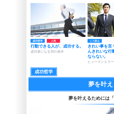
成功哲学
ミス防止
行動できる人が、成功する。
きれい事を言
んきれいな行
成功者になる30の条件
ならない。
ヒューマンエラー
成功哲学
夢を叶え
夢を叶えるためには