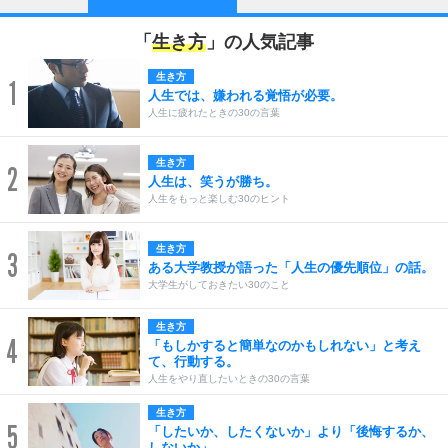
「
生き方
」の人気記事
生き方
1
人生では、嫌われる覚悟が必要。
人生に疲れたときの30の言葉
生き方
2
人生は、笑うが勝ち。
人生をもっと楽しむ30のヒント
生き方
3
ある大学教授が語った「人生の優先順位」の話。
大学生がしておきたい30のこと
生き方
4
「もしかすると簡単なのかもしれない」と考え
て、行動する。
人生をやり直したいときの30の言葉
生き方
5
「したいか、したくないか」より「後悔するか、
しないか」。