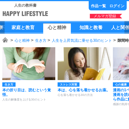
人生の教科書
作品一覧
ログイン
メルマガ登録
康
家庭
と
教育
心
と
精神
知識
と
教養
人
と
関
心と精神
生き方
人生を上昇気流に乗せる30のヒント
隙間時
生き方
ストレス対策
心の健康
本の折り目は、読むという覚
本は、心を落ち着かせるお薬。
漫画の1
悟。
漫画を読
心を落ち着かせる30の方法
ら作品に
人生の解像度を上げる30のヒント
感謝の気持