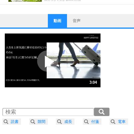
動画
音声
ストレス対策
1
他人と比べない。
いっそのこと、他人を見ない。
いらいらしない人になる30の方法
プラス思考
2
ポジティブになれない原因は、行動しないから。
ポジティブ思考になる30の方法
ストレス対策
3
人生、なんとかなるもの。
3:04
気楽に生きる30の方法
1.0倍速 （721KB 3分4秒）
1.5倍速 （481KB 2分2秒）
自分磨き
4
器の大きい人は、怒りを優しさで表現する。
2.0倍速 （361KB 1分32秒）
器の大きい人になる30の方法
2.5倍速 （289KB 1分13秒）
読書
隙間
成長
付箋
電車
3.0倍速 （241KB 1分1秒）
プラス思考
5
ネガティブな人は、複雑に考える。
3.5倍速 （207KB 52秒）