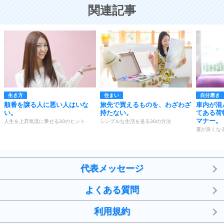
恋する人が知っておきたい30の大切なこと
関連記事
生き方
住まい
自分磨き
順番を譲る人に悪い人はいな
旅先で買えるものを、わざわざ
車内が混
い。
持たない。
てある荷
マナー。
人生を上昇気流に乗せる30のヒント
シンプルな生活を送る30の方法
運が良くなる
代表メッセージ
よくある質問
利用規約