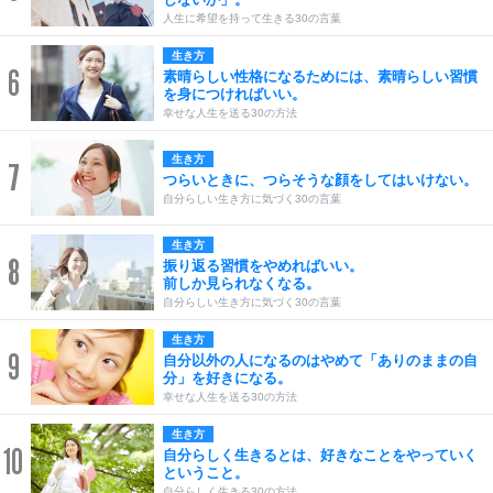
人生に希望を持って生きる30の言葉
生き方
6
素晴らしい性格になるためには、素晴らしい習慣
を身につければいい。
幸せな人生を送る30の方法
生き方
7
つらいときに、つらそうな顔をしてはいけない。
自分らしい生き方に気づく30の言葉
生き方
8
振り返る習慣をやめればいい。
前しか見られなくなる。
自分らしい生き方に気づく30の言葉
生き方
9
自分以外の人になるのはやめて「ありのままの自
分」を好きになる。
幸せな人生を送る30の方法
生き方
10
自分らしく生きるとは、好きなことをやっていく
ということ。
自分らしく生きる30の方法