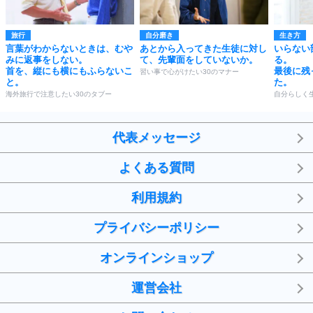
旅行
自分磨き
生き方
言葉がわからないときは、むや
あとから入ってきた生徒に対し
いらない
みに返事をしない。
て、先輩面をしていないか。
る。
首を、縦にも横にもふらないこ
最後に残
習い事で心がけたい30のマナー
と。
た。
海外旅行で注意したい30のタブー
自分らしく
代表メッセージ
よくある質問
利用規約
プライバシーポリシー
オンラインショップ
運営会社