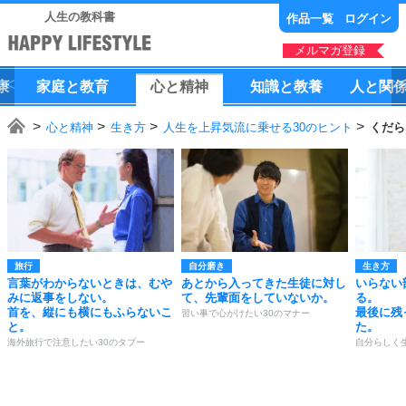
人生の教科書
作品一覧
ログイン
メルマガ登録
康
家庭
と
教育
心
と
精神
知識
と
教養
人
と
関
心と精神
生き方
人生を上昇気流に乗せる30のヒント
くだら
旅行
自分磨き
生き方
言葉がわからないときは、むや
あとから入ってきた生徒に対し
いらない
みに返事をしない。
て、先輩面をしていないか。
る。
首を、縦にも横にもふらないこ
最後に残
習い事で心がけたい30のマナー
と。
た。
海外旅行で注意したい30のタブー
自分らしく