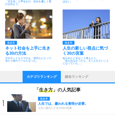
「大丈夫」と声をかけ、自分を優しく受
はない。
け止めよう。
生き方
生き方
ネット社会を上手に生き
人生の新しい視点に気づ
る30の方法
く30の言葉
今やネットもスマホも、現代人にとって
叱られたときはこう考えよう。
当たり前のツールとなった。
「叱られなかったら、もっとひどいこと
になっていた」。
カテゴリランキング
総合ランキング
「
生き方
」の人気記事
生き方
1
人生では、嫌われる覚悟が必要。
人生に疲れたときの30の言葉