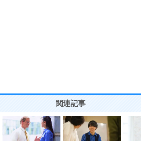
プラス思考
7
気持ちはなくていいから、とにかく癖にしてしま
う。
ポジティブ思考になる30の方法
自分磨き
8
いらない物は、徹底的に捨てる。
気品と美しさを身につける30の方法
勉強法
9
謙虚な人こそ、本当に強い人。
頭の使い方がうまくなる30の方法
恋愛学
10
人を好きになったら、まず相手を徹底的に信じる
ことが大切。
恋する人が知っておきたい30の大切なこと
関連記事