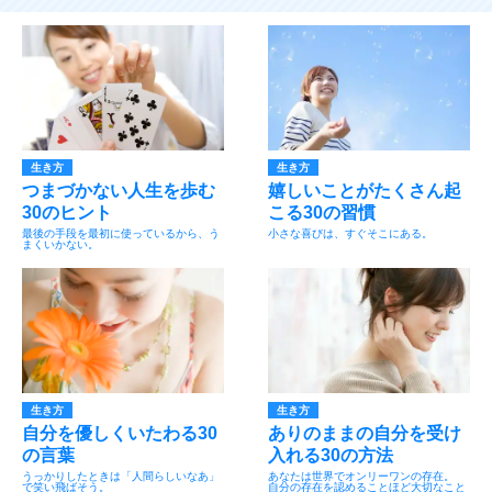
生き方
生き方
つまづかない人生を歩む
嬉しいことがたくさん起
30のヒント
こる30の習慣
最後の手段を最初に使っているから、う
小さな喜びは、すぐそこにある。
まくいかない。
生き方
生き方
自分を優しくいたわる30
ありのままの自分を受け
の言葉
入れる30の方法
うっかりしたときは「人間らしいなあ」
あなたは世界でオンリーワンの存在。
で笑い飛ばそう。
自分の存在を認めることほど大切なこと