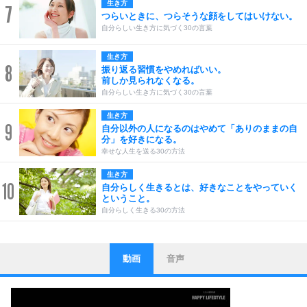
生き方
7
つらいときに、つらそうな顔をしてはいけない。
自分らしい生き方に気づく30の言葉
生き方
8
振り返る習慣をやめればいい。
前しか見られなくなる。
自分らしい生き方に気づく30の言葉
生き方
9
自分以外の人になるのはやめて「ありのままの自
分」を好きになる。
幸せな人生を送る30の方法
生き方
10
自分らしく生きるとは、好きなことをやっていく
ということ。
自分らしく生きる30の方法
動画
音声
ストレス対策
1
他人と比べない。
いっそのこと、他人を見ない。
いらいらしない人になる30の方法