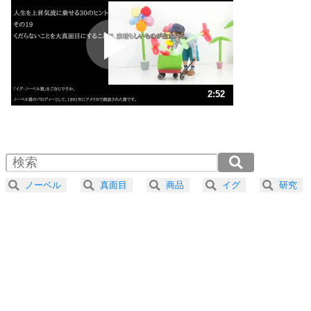
プラス思考
2
ポジティブになれない原因は、行動しないから。
ポジティブ思考になる30の方法
ストレス対策
3
人生、なんとかなるもの。
2:52
気楽に生きる30の方法
1.0倍速 （673KB 2分52秒）
1.5倍速 （449KB 1分54秒）
自分磨き
4
器の大きい人は、怒りを優しさで表現する。
2.0倍速 （337KB 1分26秒）
器の大きい人になる30の方法
2.5倍速 （270KB 1分8秒）
ノーベル
真面目
商品
イグ
研究
3.0倍速 （225KB 57秒）
プラス思考
5
ネガティブな人は、複雑に考える。
3.5倍速 （193KB 49秒）
ポジティブな人は、シンプルに考える。
4.0倍速 （169KB 43秒）
ポジティブ思考になる30の方法
ストレス対策
6
価値観を捨てると、いらいらも消える。
いらいらしない人になる30の方法