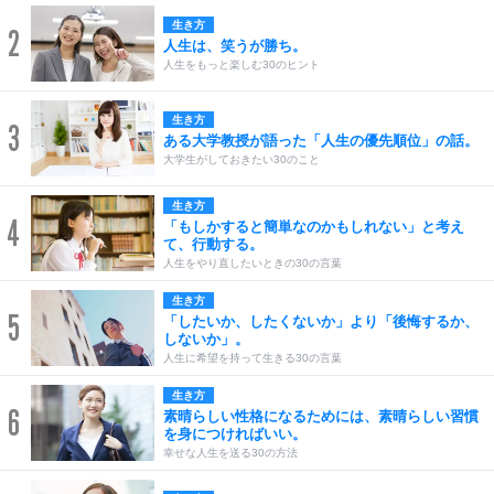
生き方
2
人生は、笑うが勝ち。
人生をもっと楽しむ30のヒント
生き方
3
ある大学教授が語った「人生の優先順位」の話。
大学生がしておきたい30のこと
生き方
4
「もしかすると簡単なのかもしれない」と考え
て、行動する。
人生をやり直したいときの30の言葉
生き方
5
「したいか、したくないか」より「後悔するか、
しないか」。
人生に希望を持って生きる30の言葉
生き方
6
素晴らしい性格になるためには、素晴らしい習慣
を身につければいい。
幸せな人生を送る30の方法