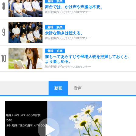
趣味・娯楽
8
舞台では、かけ声や声援は不要。
舞台観劇で心がけたい30のマナー
趣味・娯楽
9
余計な動きは控える。
舞台観劇で心がけたい30のマナー
趣味・娯楽
10
前もってあらすじや登場人物を把握しておくと、
より楽しめる。
舞台観劇で心がけたい30のマナー
動画
音声
ストレス対策
1
他人と比べない。
いっそのこと、他人を見ない。
いらいらしない人になる30の方法
プラス思考
2
ポジティブになれない原因は、行動しないから。
ポジティブ思考になる30の方法