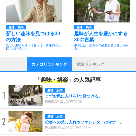
趣味・娯楽
趣味・娯楽
新しい趣味を見つける30
趣味が人生を豊かにする
の方法
30の言葉
新しい趣味を見つけるには、興味関心に
趣味には、立場や年齢差を超える力があ
従うだけでいい。
る。
カテゴリランキング
総合ランキング
「
趣味・娯楽
」の人気記事
趣味・娯楽
1
まずお気に入りを1つ見つける。
美術鑑賞を楽しむ30の方法
趣味・娯楽
2
役者への差し入れやファンレターのマナー。
舞台観劇で心がけたい30のマナー