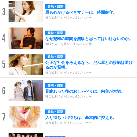
趣味・娯楽
3
最も心がけるべきマナーは、時間厳守。
舞台観劇で心がけたい30のマナー
趣味・娯楽
4
なぜ趣味の時間を無駄と思ってはいけないのか。
趣味が人生を豊かにする30の言葉
趣味・娯楽
5
公正な社会を考えるなら、だふ屋との接触は避け
るのが賢明。
舞台観劇で心がけたい30のマナー
趣味・娯楽
6
見終わった後のおしゃべりは、内容が大切。
舞台観劇で心がけたい30のマナー
趣味・娯楽
7
入り待ち・出待ちは、基本的に控える。
舞台観劇で心がけたい30のマナー