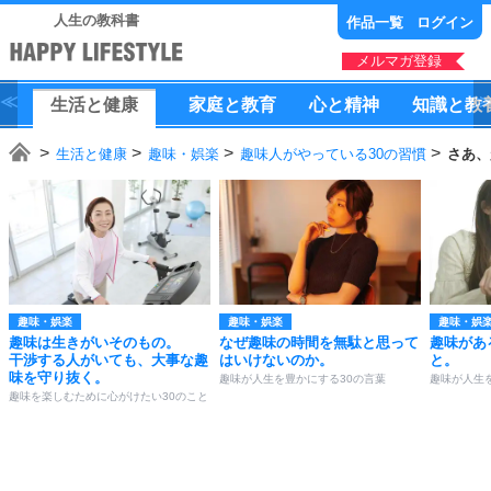
人生の教科書
作品一覧
ログイン
メルマガ登録
生活
と
健康
家庭
と
教育
心
と
精神
知識
と
教
生活と健康
趣味・娯楽
趣味人がやっている30の習慣
さあ、
趣味・娯楽
趣味・娯楽
趣味・娯
趣味は生きがいそのもの。
なぜ趣味の時間を無駄と思って
趣味があ
干渉する人がいても、大事な趣
はいけないのか。
と。
味を守り抜く。
趣味が人生を豊かにする30の言葉
趣味が人生
趣味を楽しむために心がけたい30のこと