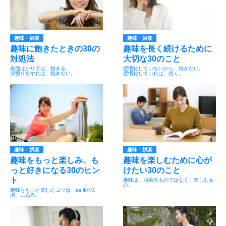
趣味・娯楽
趣味・娯楽
趣味に飽きたときの30の
趣味を長く続けるために
対処法
大切な30のこと
表面ばかりでは、飽きる。
習慣化していないから、続かない。
深掘りをすれば、飽きない。
習慣化していれば、続く。
趣味・娯楽
趣味・娯楽
趣味をもっと楽しみ、も
趣味を楽しむために心が
っと好きになる30のヒン
けたい30のこと
ト
趣味は、頑張るものではなく、楽しむも
の。
趣味をもっと楽しむコツは「as ifの法
則」にある。