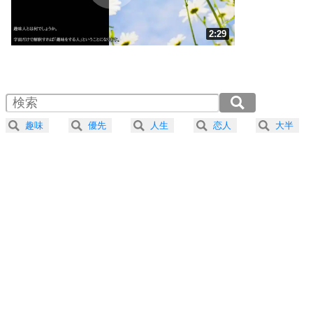
ストレス対策
3
人生、なんとかなるもの。
2:29
気楽に生きる30の方法
1.0倍速 （583KB 2分29秒）
1.5倍速 （389KB 1分39秒）
自分磨き
4
器の大きい人は、怒りを優しさで表現する。
2.0倍速 （292KB 1分14秒）
器の大きい人になる30の方法
2.5倍速 （234KB 59秒）
趣味
優先
人生
恋人
大半
3.0倍速 （195KB 49秒）
プラス思考
5
ネガティブな人は、複雑に考える。
3.5倍速 （167KB 42秒）
ポジティブな人は、シンプルに考える。
4.0倍速 （147KB 37秒）
ポジティブ思考になる30の方法
ストレス対策
6
価値観を捨てると、いらいらも消える。
いらいらしない人になる30の方法
プラス思考
7
気持ちはなくていいから、とにかく癖にしてしま
う。
ポジティブ思考になる30の方法