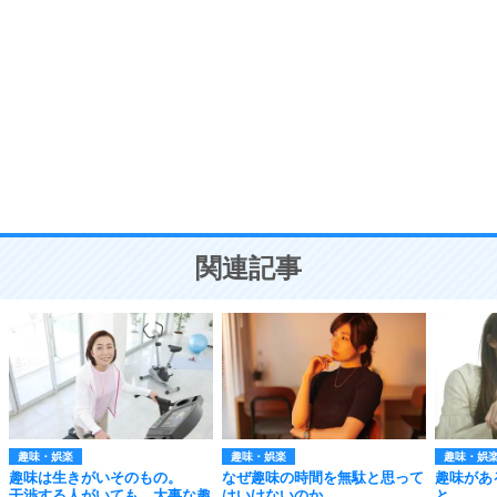
自分磨き
8
いらない物は、徹底的に捨てる。
気品と美しさを身につける30の方法
勉強法
9
謙虚な人こそ、本当に強い人。
頭の使い方がうまくなる30の方法
恋愛学
10
人を好きになったら、まず相手を徹底的に信じる
ことが大切。
恋する人が知っておきたい30の大切なこと
関連記事
趣味・娯楽
趣味・娯楽
趣味・娯
趣味は生きがいそのもの。
なぜ趣味の時間を無駄と思って
趣味があ
干渉する人がいても、大事な趣
はいけないのか。
と。