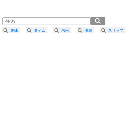
1.0倍速 （439KB 1分52秒）
1.5倍速 （293KB 1分14秒）
自分磨き
4
器の大きい人は、怒りを優しさで表現する。
2.0倍速 （220KB 56秒）
器の大きい人になる30の方法
2.5倍速 （176KB 44秒）
趣味
タイム
未来
没頭
スリップ
3.0倍速 （147KB 37秒）
プラス思考
5
ネガティブな人は、複雑に考える。
3.5倍速 （126KB 32秒）
ポジティブな人は、シンプルに考える。
4.0倍速 （110KB 28秒）
ポジティブ思考になる30の方法
ストレス対策
6
価値観を捨てると、いらいらも消える。
いらいらしない人になる30の方法
プラス思考
7
気持ちはなくていいから、とにかく癖にしてしま
う。
ポジティブ思考になる30の方法
自分磨き
8
いらない物は、徹底的に捨てる。
気品と美しさを身につける30の方法