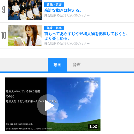
趣味・娯楽
9
余計な動きは控える。
舞台観劇で心がけたい30のマナー
趣味・娯楽
10
前もってあらすじや登場人物を把握しておくと、
より楽しめる。
舞台観劇で心がけたい30のマナー
動画
音声
ストレス対策
1
他人と比べない。
いっそのこと、他人を見ない。
いらいらしない人になる30の方法
プラス思考
2
ポジティブになれない原因は、行動しないから。
ポジティブ思考になる30の方法
ストレス対策
3
人生、なんとかなるもの。
1:52
気楽に生きる30の方法