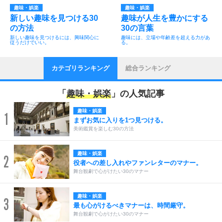
趣味・娯楽
趣味・娯楽
新しい趣味を見つける30
趣味が人生を豊かにする
の方法
30の言葉
新しい趣味を見つけるには、興味関心に
趣味には、立場や年齢差を超える力があ
従うだけでいい。
る。
カテゴリランキング
総合ランキング
「
趣味・娯楽
」の人気記事
趣味・娯楽
1
まずお気に入りを1つ見つける。
美術鑑賞を楽しむ30の方法
趣味・娯楽
2
役者への差し入れやファンレターのマナー。
舞台観劇で心がけたい30のマナー
趣味・娯楽
3
最も心がけるべきマナーは、時間厳守。
舞台観劇で心がけたい30のマナー