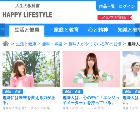
人生の教科書
作品一覧
ログイン
メルマガ登録
生活
と
健康
家庭
と
教育
心
と
精神
知識
と
教
生活と健康
趣味・娯楽
趣味人がやっている30の習慣
趣味人
趣味・娯楽
趣味・娯楽
趣味・娯
趣味には未来を変える力があ
趣味人は、心の中に「エンジョ
趣味人は
る。
イメーター」を持っている。
い。
趣味が人生を豊かにする30の言葉
趣味人がやっている30の習慣
趣味人がや