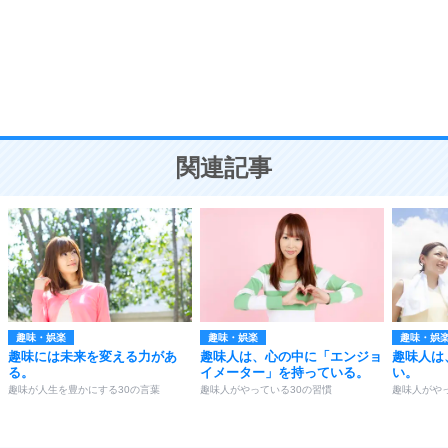
勉強法
9
謙虚な人こそ、本当に強い人。
頭の使い方がうまくなる30の方法
恋愛学
10
人を好きになったら、まず相手を徹底的に信じる
ことが大切。
恋する人が知っておきたい30の大切なこと
関連記事
趣味・娯楽
趣味・娯楽
趣味・娯
趣味には未来を変える力があ
趣味人は、心の中に「エンジョ
趣味人は
る。
イメーター」を持っている。
い。
趣味が人生を豊かにする30の言葉
趣味人がやっている30の習慣
趣味人がや