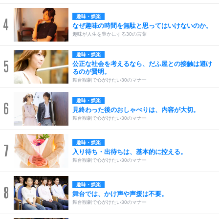
趣味・娯楽
4
なぜ趣味の時間を無駄と思ってはいけないのか。
趣味が人生を豊かにする30の言葉
趣味・娯楽
5
公正な社会を考えるなら、だふ屋との接触は避け
るのが賢明。
舞台観劇で心がけたい30のマナー
趣味・娯楽
6
見終わった後のおしゃべりは、内容が大切。
舞台観劇で心がけたい30のマナー
趣味・娯楽
7
入り待ち・出待ちは、基本的に控える。
舞台観劇で心がけたい30のマナー
趣味・娯楽
8
舞台では、かけ声や声援は不要。
舞台観劇で心がけたい30のマナー