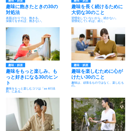
趣味・娯楽
趣味・娯楽
趣味に飽きたときの30の
趣味を長く続けるために
対処法
大切な30のこと
表面ばかりでは、飽きる。
習慣化していないから、続かない。
深掘りをすれば、飽きない。
習慣化していれば、続く。
趣味・娯楽
趣味・娯楽
趣味をもっと楽しみ、も
趣味を楽しむために心が
っと好きになる30のヒン
けたい30のこと
ト
趣味は、頑張るものではなく、楽しむも
の。
趣味をもっと楽しむコツは「as ifの法
則」にある。