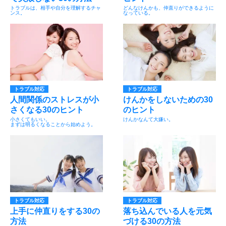
トラブルは、相手や自分を理解するチャ
どんなけんかも、仲直りができるように
ンス。
なっている。
トラブル対応
トラブル対応
人間関係のストレスが小
けんかをしないための30
さくなる30のヒント
のヒント
小さくてもいい。
けんかなんて大嫌い。
まずは明るくなることから始めよう。
トラブル対応
トラブル対応
上手に仲直りをする30の
落ち込んでいる人を元気
方法
づける30の方法