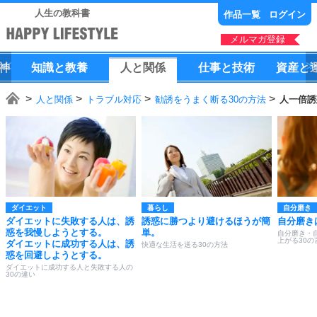
人生の教科書
作品一覧
ログイン
メルマガ登録
神
知識
と
教養
人
と
関係
仕事
と
技術
資産
と
人と関係
トラブル対応
勧誘をうまく断る30の方法
人一倍誘
ダイエット
暮らし
自分磨き
ダイエットに失敗する人は、誘
誘惑に勝つより避けるほうが簡
自分磨き
惑を我慢しようとする。
単。
自分磨き・
上がる30の
ダイエットに成功する人は、誘
快適な生活を送る30の方法
惑を回避しようとする。
ダイエットに成功する人と失敗する人の
30の違い