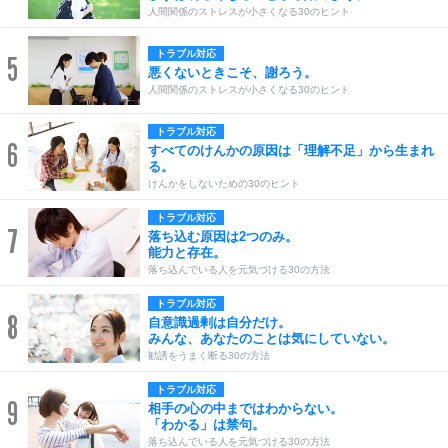
人間関係のストレスが小さくなる30のヒント
トラブル対応
5
悪くないときこそ、謝ろう。
人間関係のストレスが小さくなる30のヒント
トラブル対応
6
すべてのけんかの原因は「理解不足」から生まれ
る。
けんかをしないための30のヒント
トラブル対応
7
落ち込む原因は2つのみ。
能力と存在。
落ち込んでいる人を元気づける30の方法
トラブル対応
8
自意識過剰は自分だけ。
みんな、あなたのことは気にしていない。
勧誘をうまく断る30の方法
トラブル対応
9
相手の心の中まではわからない。
「わかる」は禁句。
落ち込んでいる人を元気づける30の方法