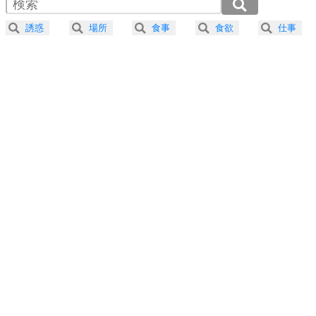
2.0倍速 （221KB 56秒）
器の大きい人になる30の方法
2.5倍速 （177KB 45秒）
誘惑
場所
食事
食欲
仕事
3.0倍速 （147KB 37秒）
プラス思考
5
ネガティブな人は、複雑に考える。
3.5倍速 （127KB 32秒）
ポジティブな人は、シンプルに考える。
4.0倍速 （111KB 28秒）
ポジティブ思考になる30の方法
ストレス対策
6
価値観を捨てると、いらいらも消える。
いらいらしない人になる30の方法
プラス思考
7
気持ちはなくていいから、とにかく癖にしてしま
う。
ポジティブ思考になる30の方法
自分磨き
8
いらない物は、徹底的に捨てる。
気品と美しさを身につける30の方法
勉強法
9
謙虚な人こそ、本当に強い人。
頭の使い方がうまくなる30の方法