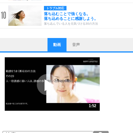
トラブル対応
10
落ち込むことで強くなる。
落ち込めることに感謝しよう。
落ち込んでいる人を元気づける30の方法
動画
音声
ストレス対策
1
他人と比べない。
いっそのこと、他人を見ない。
いらいらしない人になる30の方法
プラス思考
2
ポジティブになれない原因は、行動しないから。
ポジティブ思考になる30の方法
ストレス対策
3
人生、なんとかなるもの。
1:52
気楽に生きる30の方法
1.0倍速 （441KB 1分52秒）
1.5倍速 （294KB 1分15秒）
自分磨き
4
器の大きい人は、怒りを優しさで表現する。