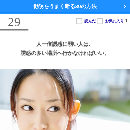
勧誘をうまく断る
30の方法
29
人一倍誘惑に弱い人は、
誘惑の多い場所へ行かなければいい。