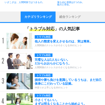
いざこざは、人間関係ではつきもの。
落ち込む原因は2つのみ。
能力と存在。
カテゴリランキング
総合ランキング
「
トラブル対応
」の人気記事
トラブル対応
1
他人の態度を変えさせるのは、実は簡単。
人間関係のストレスが小さくなる30のヒント
トラブル対応
2
完璧な人は1人もいない。
だからおおらかになろう。
人間関係のストレスが小さくなる30のヒント
トラブル対応
3
損得や勝ち負けを意識しているうちは、まだ自己
保身にこだわっている証拠。
仲直りが上手になる30のヒント
トラブル対応
4
小さくてもいい。
まずは明るくなることから始めよう。