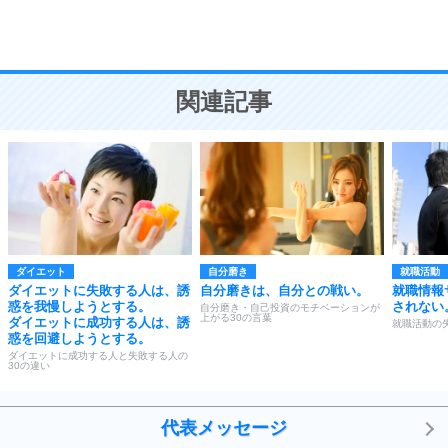
恋愛学
10
人を好きになったら、まず相手を徹底的に信じる
ことが大切。
恋する人が知っておきたい30の大切なこと
関連記事
ダイエット
自分磨き
就職活動
ダイエットに失敗する人は、誘
自分磨きは、自分との戦い。
就職情報
惑を我慢しようとする。
されない
自分磨き・自己投資のモチベーションが
上がる30の言葉
ダイエットに成功する人は、誘
就職活動の
惑を回避しようとする。
ダイエットに成功する人と失敗する人の
30の違い
代表メッセージ