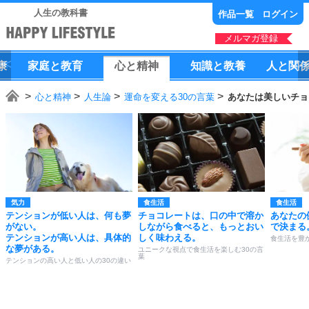
人生の教科書
作品一覧
ログイン
メルマガ登録
康
家庭
と
教育
心
と
精神
知識
と
教養
人
と
関
心と精神
人生論
運命を変える30の言葉
あなたは美しいチョ
気力
食生活
食生活
テンションが低い人は、何も夢
チョコレートは、口の中で溶か
あなたの
がない。
しながら食べると、もっとおい
で決まる
テンションが高い人は、具体的
しく味わえる。
食生活を豊
な夢がある。
ユニークな視点で食生活を楽しむ30の言
葉
テンションの高い人と低い人の30の違い