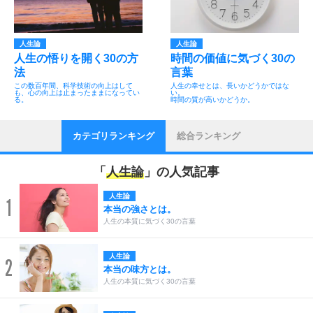
人生論
人生論
人生の悟りを開く30の方
時間の価値に気づく30の
法
言葉
この数百年間、科学技術の向上はして
人生の幸せとは、長いかどうかではな
も、心の向上は止まったままになってい
い。
る。
時間の質が高いかどうか。
カテゴリランキング
総合ランキング
「
人生論
」の人気記事
人生論
1
本当の強さとは。
人生の本質に気づく30の言葉
人生論
2
本当の味方とは。
人生の本質に気づく30の言葉