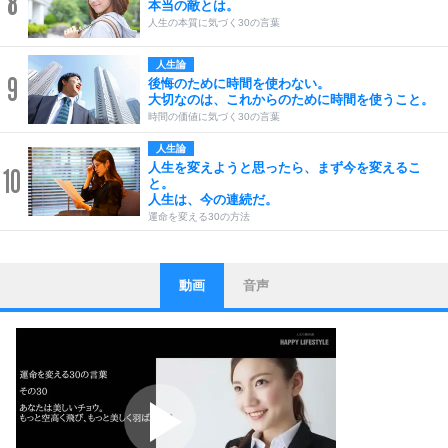
8
本当の敵とは。
人生の本質に気づく30の言葉
人生論
9
後悔のために時間を使わない。
大切なのは、これからのために時間を使うこと。
時間の価値に気づく30の言葉
人生論
人生を変えようと思ったら、まず今を変えるこ
10
と。
人生は、今の連続だ。
運命を変える30の方法
動画
音声
ストレス対策
1
他人と比べない。
いっそのこと、他人を見ない。
いらいらしない人になる30の方法
プラス思考
2
ポジティブになれない原因は、行動しないから。
ポジティブ思考になる30の方法