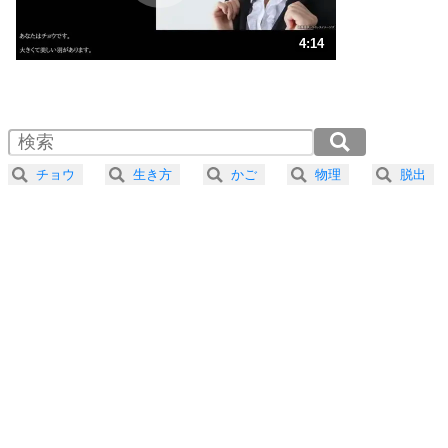
ストレス対策
3
人生、なんとかなるもの。
4:14
気楽に生きる30の方法
1.0倍速 （995KB 4分14秒）
1.5倍速 （664KB 2分49秒）
自分磨き
4
器の大きい人は、怒りを優しさで表現する。
2.0倍速 （498KB 2分7秒）
器の大きい人になる30の方法
2.5倍速 （399KB 1分41秒）
チョウ
生き方
かご
物理
脱出
3.0倍速 （332KB 1分24秒）
プラス思考
5
ネガティブな人は、複雑に考える。
3.5倍速 （285KB 1分12秒）
ポジティブな人は、シンプルに考える。
4.0倍速 （250KB 1分3秒）
ポジティブ思考になる30の方法
ストレス対策
6
価値観を捨てると、いらいらも消える。
いらいらしない人になる30の方法
プラス思考
7
気持ちはなくていいから、とにかく癖にしてしま
う。
ポジティブ思考になる30の方法