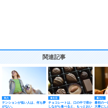
自分磨き
8
いらない物は、徹底的に捨てる。
気品と美しさを身につける30の方法
勉強法
9
謙虚な人こそ、本当に強い人。
頭の使い方がうまくなる30の方法
恋愛学
10
人を好きになったら、まず相手を徹底的に信じる
ことが大切。
恋する人が知っておきたい30の大切なこと
関連記事
気力
食生活
暮らし
テンションが低い人は、何も夢
チョコレートは、口の中で溶か
最初の一
がない。
しながら食べると、もっとおい
大事にし