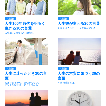
人生論
人生論
人生100年時代を明るく
人生観が変わる30の言葉
生きる30の言葉
死を受け入れると、人生観が変わる。
人生は、1時間40分の映画。
人生論
人生論
人生に迷ったとき30の言
人生の本質に気づく30の
葉
言葉
答えを探すから、見つからない。
本当の感謝とは。
ヒントを探せば、すぐ見つかる。