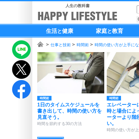
人生の教科書
生活
健康
家庭
教育
と
と
仕事と技術
時間術
時間の使い方が上手にな
時間術
時間術
1日のタイムスケジュールを
エレベーター
書き出して、時間の使い方を
時と場合によ
見直そう。
ーターより階
い。
時間を節約する30の方法
時間の使い方が上