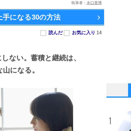
執筆者：
水口貴博
上手になる
30の方法
にしない。
蓄積と継続は、
な山になる。
1