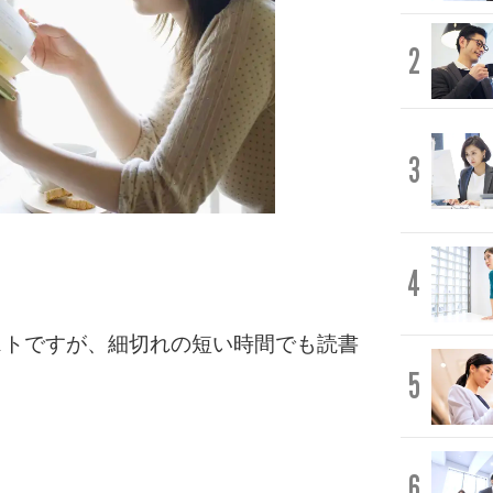
2
3
4
。
ストですが、細切れの短い時間でも読書
5
6