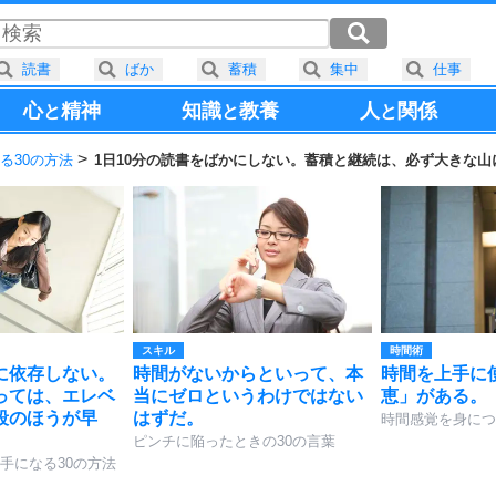
読書
ばか
蓄積
集中
仕事
心
精神
知識
教養
人
関係
と
と
と
る30の方法
1日10分の読書をばかにしない。蓄積と継続は、必ず大きな山
スキル
時間術
に依存しない。
時間がないからといって、本
時間を上手に
っては、エレベ
当にゼロというわけではない
恵」がある。
段のほうが早
はずだ。
時間感覚を身につ
ピンチに陥ったときの30の言葉
手になる30の方法