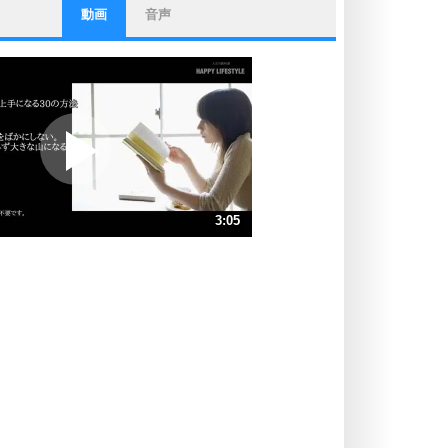
動画
音声
ストレス対策
他人と比べない。
いっそのこと、他人を見ない。
いらいらしない人になる30の方法
プラス思考
ポジティブになれない原因は、行動
しないから。
ポジティブ思考になる30の方法
ストレス対策
3:05
人生、なんとかなるもの。
気楽に生きる30の方法
速 （726KB 3分5秒）
速 （484KB 2分3秒）
自分磨き
器の大きい人は、怒りを優しさで表
速 （363KB 1分32秒）
現する。
速 （291KB 1分14秒）
器の大きい人になる30の方法
速 （243KB 1分1秒）
プラス思考
速 （208KB 53秒）
ネガティブな人は、複雑に考える。
速 （182KB 46秒）
ポジティブな人は、シンプルに考え
る。