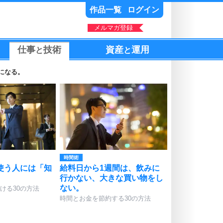
作品一覧
ログイン
メルマガ登録
仕事
技術
資産
運用
と
と
になる。
時間術
使う人には「知
給料日から1週間は、飲みに
行かない、大きな買い物をし
ない。
ける30の方法
時間とお金を節約する30の方法