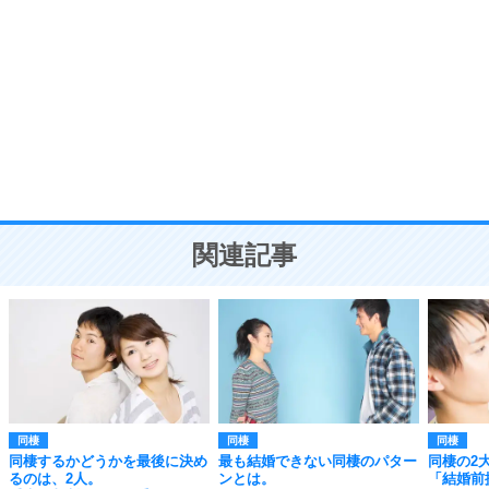
自分磨き
8
いらない物は、徹底的に捨てる。
気品と美しさを身につける30の方法
勉強法
9
謙虚な人こそ、本当に強い人。
頭の使い方がうまくなる30の方法
恋愛学
10
人を好きになったら、まず相手を徹底的に信じる
ことが大切。
恋する人が知っておきたい30の大切なこと
関連記事
同棲
同棲
同棲
同棲するかどうかを最後に決め
最も結婚できない同棲のパター
同棲の2
るのは、2人。
ンとは。
「結婚前