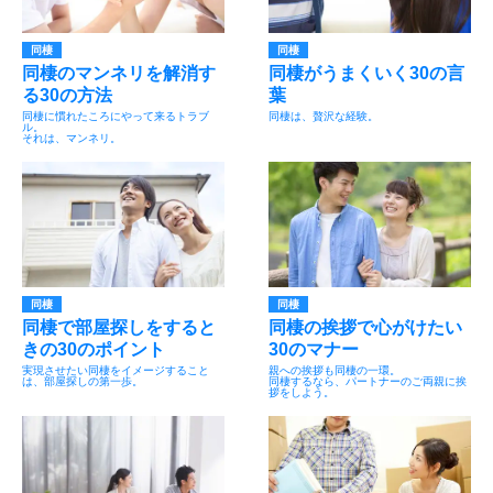
同棲
同棲
同棲のマンネリを解消す
同棲がうまくいく30の言
る30の方法
葉
同棲に慣れたころにやって来るトラブ
同棲は、贅沢な経験。
ル。
それは、マンネリ。
同棲
同棲
同棲で部屋探しをすると
同棲の挨拶で心がけたい
きの30のポイント
30のマナー
実現させたい同棲をイメージすること
親への挨拶も同棲の一環。
は、部屋探しの第一歩。
同棲するなら、パートナーのご両親に挨
拶をしよう。