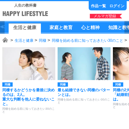
人生の教科書
作品一覧
ログイン
メルマガ登録
生活
と
健康
家庭
と
教育
心
と
精神
知識
と
教
生活と健康
同棲
同棲を始める前に知っておきたい30のこと
同棲
同棲
同棲
同棲するかどうかを最後に決め
最も結婚できない同棲のパター
同棲の2
るのは、2人。
ンとは。
「結婚前
重大な判断を他人に委ねないこ
は。
同棲を始める前に知っておきたい30のこ
と
と。
同棲を始め
と
同棲を始める前に知っておきたい30のこ
と