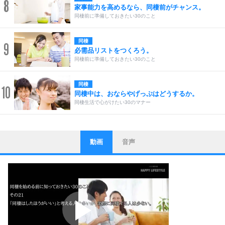
8
家事能力を高めるなら、同棲前がチャンス。
同棲前に準備しておきたい30のこと
同棲
9
必需品リストをつくろう。
同棲前に準備しておきたい30のこと
同棲
10
同棲中は、おならやげっぷはどうするか。
同棲生活で心がけたい30のマナー
動画
音声
ストレス対策
1
他人と比べない。
いっそのこと、他人を見ない。
いらいらしない人になる30の方法
プラス思考
2
ポジティブになれない原因は、行動しないから。
ポジティブ思考になる30の方法