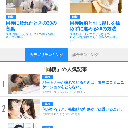
同棲
同棲
同棲に疲れたときの30の
同棲解消と引っ越しを揉
言葉
めずに進める30の方法
同棲に疲れたときは、2人の関係を振り
同棲とは、タバコのようなもの。
返る良い機会。
始めるのは簡単でも、やめるのが難し
い。
カテゴリランキング
総合ランキング
「
同棲
」の人気記事
同棲
1
パートナーが疲れているときは、無理にコミュニ
ケーションをとらない。
同棲のトラブルを防ぐ30のポイント
同棲
2
何があろうと、衝動的な行為だけは避けること。
同棲に疲れたときの30の言葉