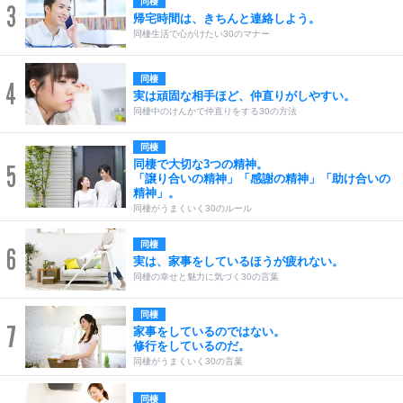
同棲
3
帰宅時間は、きちんと連絡しよう。
同棲生活で心がけたい30のマナー
同棲
4
実は頑固な相手ほど、仲直りがしやすい。
同棲中のけんかで仲直りをする30の方法
同棲
同棲で大切な3つの精神。
5
「譲り合いの精神」「感謝の精神」「助け合いの
精神」。
同棲がうまくいく30のルール
同棲
6
実は、家事をしているほうが疲れない。
同棲の幸せと魅力に気づく30の言葉
同棲
7
家事をしているのではない。
修行をしているのだ。
同棲がうまくいく30の言葉
同棲