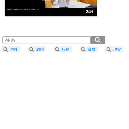
ストレス対策
3
人生、なんとかなるもの。
2:56
気楽に生きる30の方法
1.0倍速 （689KB 2分56秒）
1.5倍速 （460KB 1分57秒）
自分磨き
4
器の大きい人は、怒りを優しさで表現する。
2.0倍速 （345KB 1分28秒）
器の大きい人になる30の方法
2.5倍速 （276KB 1分10秒）
同棲
結婚
行動
賛成
現実
3.0倍速 （230KB 58秒）
プラス思考
5
ネガティブな人は、複雑に考える。
3.5倍速 （197KB 50秒）
ポジティブな人は、シンプルに考える。
4.0倍速 （173KB 44秒）
ポジティブ思考になる30の方法
ストレス対策
6
価値観を捨てると、いらいらも消える。
いらいらしない人になる30の方法
プラス思考
7
気持ちはなくていいから、とにかく癖にしてしま
う。
ポジティブ思考になる30の方法