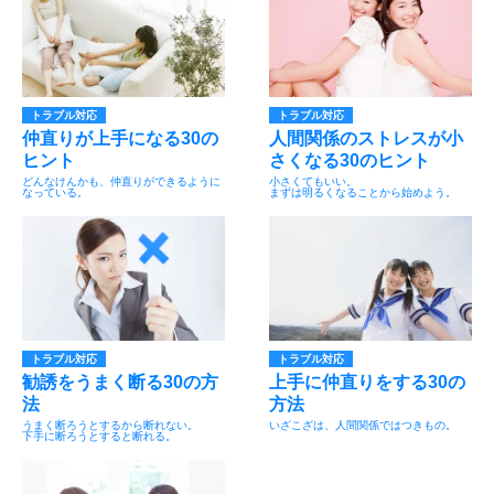
トラブル対応
トラブル対応
仲直りが上手になる30の
人間関係のストレスが小
ヒント
さくなる30のヒント
どんなけんかも、仲直りができるように
小さくてもいい。
なっている。
まずは明るくなることから始めよう。
トラブル対応
トラブル対応
勧誘をうまく断る30の方
上手に仲直りをする30の
法
方法
うまく断ろうとするから断れない。
いざこざは、人間関係ではつきもの。
下手に断ろうとすると断れる。