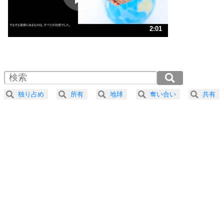
ストレス対策
3
人生、なんとかなるもの。
2:01
気楽に生きる30の方法
1.0倍速 （475KB 2分1秒）
1.5倍速 （317KB 1分20秒）
自分磨き
4
器の大きい人は、怒りを優しさで表現する。
2.0倍速 （238KB 1分0秒）
器の大きい人になる30の方法
2.5倍速 （191KB 48秒）
独り占め
所有
地球
奪い合い
共有
3.0倍速 （159KB 40秒）
プラス思考
5
ネガティブな人は、複雑に考える。
3.5倍速 （136KB 34秒）
ポジティブな人は、シンプルに考える。
4.0倍速 （119KB 30秒）
ポジティブ思考になる30の方法
ストレス対策
6
価値観を捨てると、いらいらも消える。
いらいらしない人になる30の方法
プラス思考
7
気持ちはなくていいから、とにかく癖にしてしま
う。
ポジティブ思考になる30の方法