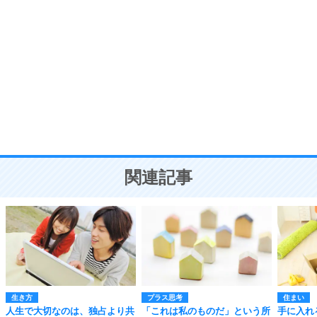
自分磨き
8
いらない物は、徹底的に捨てる。
気品と美しさを身につける30の方法
勉強法
9
謙虚な人こそ、本当に強い人。
頭の使い方がうまくなる30の方法
恋愛学
10
人を好きになったら、まず相手を徹底的に信じる
ことが大切。
恋する人が知っておきたい30の大切なこと
関連記事
生き方
プラス思考
住まい
人生で大切なのは、独占より共
「これは私のものだ」という所
手に入れ