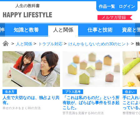
人生の教科書
作品一覧
ログイン
メルマガ登録
神
知識
と
教養
人
と
関係
仕事
と
技術
資産
と
人と関係
トラブル対応
けんかをしないための30のヒント
独
生き方
プラス思考
住まい
人生で大切なのは、独占より共
「これは私のものだ」という所
手に入れ
有。
有欲が、ばらばら事件を引き起
ことによ
こした。
っている
幸せのタネをまく30の方法
苦手意識を克服する30の方法
整理整頓で