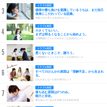
トラブル対応
3
損得や勝ち負けを意識しているうちは、まだ自己
保身にこだわっている証拠。
仲直りが上手になる30のヒント
トラブル対応
4
小さくてもいい。
まずは明るくなることから始めよう。
人間関係のストレスが小さくなる30のヒント
トラブル対応
5
悪くないときこそ、謝ろう。
人間関係のストレスが小さくなる30のヒント
トラブル対応
6
すべてのけんかの原因は「理解不足」から生まれ
る。
けんかをしないための30のヒント
トラブル対応
7
落ち込む原因は2つのみ。
能力と存在。
落ち込んでいる人を元気づける30の方法