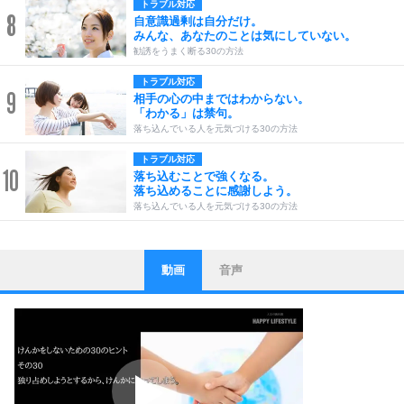
トラブル対応
8
自意識過剰は自分だけ。
みんな、あなたのことは気にしていない。
勧誘をうまく断る30の方法
トラブル対応
9
相手の心の中まではわからない。
「わかる」は禁句。
落ち込んでいる人を元気づける30の方法
トラブル対応
10
落ち込むことで強くなる。
落ち込めることに感謝しよう。
落ち込んでいる人を元気づける30の方法
動画
音声
ストレス対策
1
他人と比べない。
いっそのこと、他人を見ない。
いらいらしない人になる30の方法
プラス思考
2
ポジティブになれない原因は、行動しないから。
ポジティブ思考になる30の方法