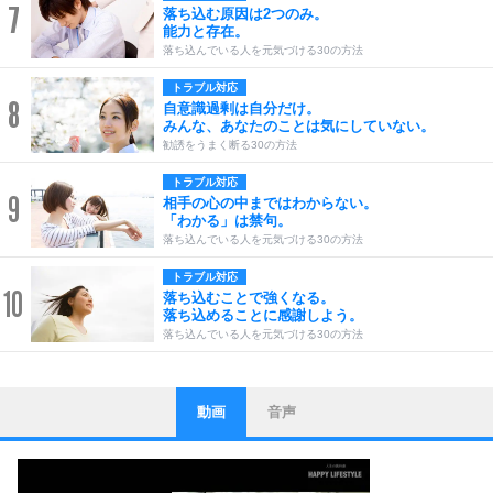
7
落ち込む原因は2つのみ。
能力と存在。
落ち込んでいる人を元気づける30の方法
トラブル対応
8
自意識過剰は自分だけ。
みんな、あなたのことは気にしていない。
勧誘をうまく断る30の方法
トラブル対応
9
相手の心の中まではわからない。
「わかる」は禁句。
落ち込んでいる人を元気づける30の方法
トラブル対応
10
落ち込むことで強くなる。
落ち込めることに感謝しよう。
落ち込んでいる人を元気づける30の方法
動画
音声
ストレス対策
1
他人と比べない。
いっそのこと、他人を見ない。
いらいらしない人になる30の方法