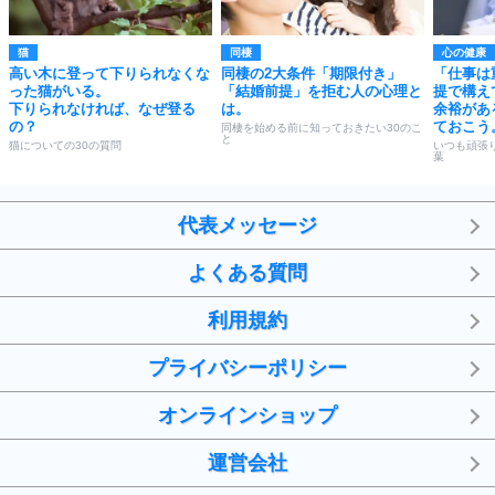
猫
同棲
心の健康
高い木に登って下りられなくな
同棲の2大条件「期限付き」
「仕事は
った猫がいる。
「結婚前提」を拒む人の心理と
提で構え
下りられなければ、なぜ登る
は。
余裕があ
の？
ておこう
同棲を始める前に知っておきたい30のこ
と
猫についての30の質問
いつも頑張
葉
代表メッセージ
よくある質問
利用規約
プライバシーポリシー
オンラインショップ
運営会社