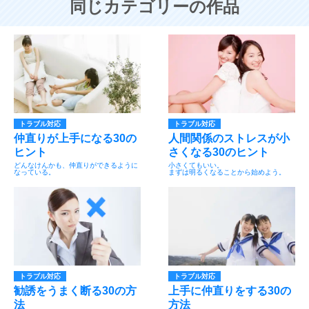
同じカテゴリーの作品
トラブル対応
トラブル対応
仲直りが上手になる30の
人間関係のストレスが小
ヒント
さくなる30のヒント
どんなけんかも、仲直りができるように
小さくてもいい。
なっている。
まずは明るくなることから始めよう。
トラブル対応
トラブル対応
勧誘をうまく断る30の方
上手に仲直りをする30の
法
方法