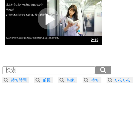
プラス思考
2
ポジティブになれない原因は、行動しないから。
ポジティブ思考になる30の方法
ストレス対策
3
人生、なんとかなるもの。
2:12
気楽に生きる30の方法
1.0倍速 （520KB 2分12秒）
1.5倍速 （347KB 1分28秒）
自分磨き
4
器の大きい人は、怒りを優しさで表現する。
2.0倍速 （260KB 1分6秒）
器の大きい人になる30の方法
2.5倍速 （209KB 53秒）
待ち時間
前提
約束
待ち
いらいら
3.0倍速 （174KB 44秒）
プラス思考
5
ネガティブな人は、複雑に考える。
3.5倍速 （149KB 38秒）
ポジティブな人は、シンプルに考える。
4.0倍速 （131KB 33秒）
ポジティブ思考になる30の方法
ストレス対策
6
価値観を捨てると、いらいらも消える。
いらいらしない人になる30の方法
プラス思考