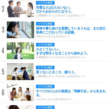
トラブル対応
2
完璧な人は1人もいない。
だからおおらかになろう。
人間関係のストレスが小さくなる30のヒント
トラブル対応
3
損得や勝ち負けを意識しているうちは、まだ自己
保身にこだわっている証拠。
仲直りが上手になる30のヒント
トラブル対応
4
小さくてもいい。
まずは明るくなることから始めよう。
人間関係のストレスが小さくなる30のヒント
トラブル対応
5
悪くないときこそ、謝ろう。
人間関係のストレスが小さくなる30のヒント
トラブル対応
6
すべてのけんかの原因は「理解不足」から生まれ
る。
けんかをしないための30のヒント
トラブル対応