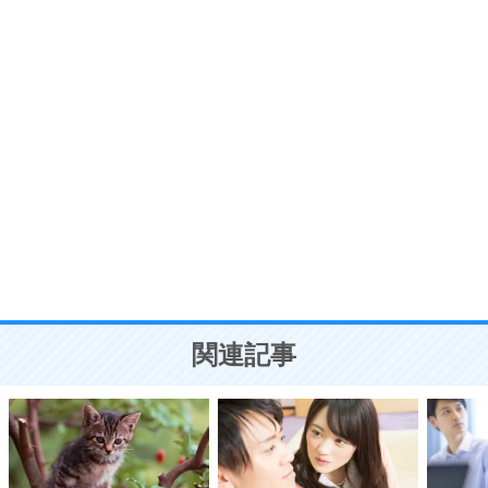
7
気持ちはなくていいから、とにかく癖にしてしま
う。
ポジティブ思考になる30の方法
自分磨き
8
いらない物は、徹底的に捨てる。
気品と美しさを身につける30の方法
勉強法
9
謙虚な人こそ、本当に強い人。
頭の使い方がうまくなる30の方法
恋愛学
10
人を好きになったら、まず相手を徹底的に信じる
ことが大切。
恋する人が知っておきたい30の大切なこと
関連記事