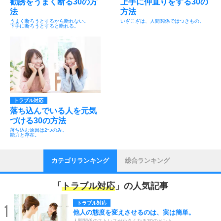
勧誘をうまく断る30の方
上手に仲直りをする30の
法
方法
うまく断ろうとするから断れない。
いざこざは、人間関係ではつきもの。
下手に断ろうとすると断れる。
トラブル対応
落ち込んでいる人を元気
づける30の方法
落ち込む原因は2つのみ。
能力と存在。
カテゴリランキング
総合ランキング
「
トラブル対応
」の人気記事
トラブル対応
1
他人の態度を変えさせるのは、実は簡単。
人間関係のストレスが小さくなる30のヒント