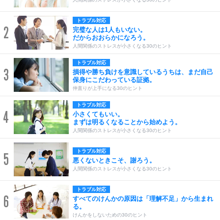
トラブル対応
2
完璧な人は1人もいない。
だからおおらかになろう。
人間関係のストレスが小さくなる30のヒント
トラブル対応
3
損得や勝ち負けを意識しているうちは、まだ自己
保身にこだわっている証拠。
仲直りが上手になる30のヒント
トラブル対応
4
小さくてもいい。
まずは明るくなることから始めよう。
人間関係のストレスが小さくなる30のヒント
トラブル対応
5
悪くないときこそ、謝ろう。
人間関係のストレスが小さくなる30のヒント
トラブル対応
6
すべてのけんかの原因は「理解不足」から生まれ
る。
けんかをしないための30のヒント