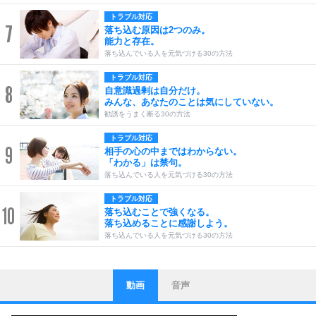
トラブル対応
7
落ち込む原因は2つのみ。
能力と存在。
落ち込んでいる人を元気づける30の方法
トラブル対応
8
自意識過剰は自分だけ。
みんな、あなたのことは気にしていない。
勧誘をうまく断る30の方法
トラブル対応
9
相手の心の中まではわからない。
「わかる」は禁句。
落ち込んでいる人を元気づける30の方法
トラブル対応
10
落ち込むことで強くなる。
落ち込めることに感謝しよう。
落ち込んでいる人を元気づける30の方法
動画
音声
ストレス対策
1
他人と比べない。
いっそのこと、他人を見ない。