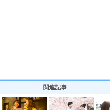
プラス思考
7
気持ちはなくていいから、とにかく癖にしてしま
う。
ポジティブ思考になる30の方法
自分磨き
8
いらない物は、徹底的に捨てる。
気品と美しさを身につける30の方法
勉強法
9
謙虚な人こそ、本当に強い人。
頭の使い方がうまくなる30の方法
恋愛学
10
人を好きになったら、まず相手を徹底的に信じる
ことが大切。
恋する人が知っておきたい30の大切なこと
関連記事