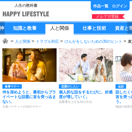
人生の教科書
作品一覧
ログイン
メルマガ登録
神
知識
と
教養
人
と
関係
仕事
と
技術
資産
と
人と関係
トラブル対応
けんかをしないための30のヒント
友
食事マナー
恋愛がしたい
会話
仲を深めようと、最初からプラ
個人的な話をするたびに、好感
話したく
イベートな話題に首を突っ込ま
度が増していく。
首を突っ
ない。
う。
恋愛運を上げる30の方法
立食パーティーの30のマナー
雑談の技術