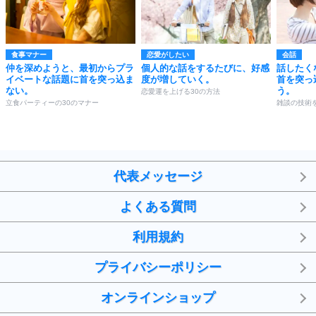
食事マナー
恋愛がしたい
会話
仲を深めようと、最初からプラ
個人的な話をするたびに、好感
話したく
イベートな話題に首を突っ込ま
度が増していく。
首を突っ
ない。
う。
恋愛運を上げる30の方法
立食パーティーの30のマナー
雑談の技術
代表メッセージ
よくある質問
利用規約
プライバシーポリシー
オンラインショップ