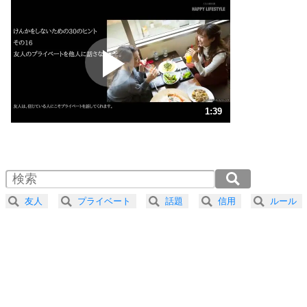
いらいらしない人になる30の方法
プラス思考
2
ポジティブになれない原因は、行動しないから。
ポジティブ思考になる30の方法
ストレス対策
3
人生、なんとかなるもの。
1:39
気楽に生きる30の方法
1.0倍速 （389KB 1分39秒）
1.5倍速 （259KB 1分6秒）
自分磨き
4
器の大きい人は、怒りを優しさで表現する。
2.0倍速 （195KB 49秒）
器の大きい人になる30の方法
2.5倍速 （156KB 39秒）
友人
プライベート
話題
信用
ルール
3.0倍速 （130KB 33秒）
プラス思考
5
ネガティブな人は、複雑に考える。
3.5倍速 （112KB 28秒）
ポジティブな人は、シンプルに考える。
4.0倍速 （98KB 24秒）
ポジティブ思考になる30の方法
ストレス対策
6
価値観を捨てると、いらいらも消える。
いらいらしない人になる30の方法