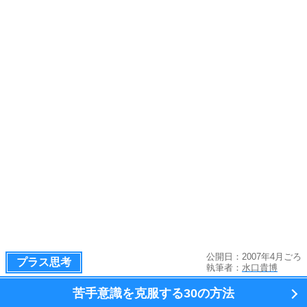
公開日：2007年4月ごろ
プラス思考
執筆者：
水口貴博
苦手意識を克服する
30の方法