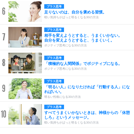
プラス思考
6
足りないのは、自分を褒める習慣。
暗い気持ちがぱっと明るくなる30の方法
プラス思考
7
相手を変えようとすると、うまくいかない。
自分を変えようとすると、うまくいく。
ポジティブ思考になる30の方法
プラス思考
8
「積極的な人間関係」でポジティブになる。
ポジティブ思考になる30の方法
プラス思考
9
「明るい人」になりたければ「行動する人」にな
ればいい。
明るい性格になる30の方法
プラス思考
10
すべてうまくいかないときは、神様からの「休憩
しろ」というメッセージ。
暗い気持ちがぱっと明るくなる30の方法