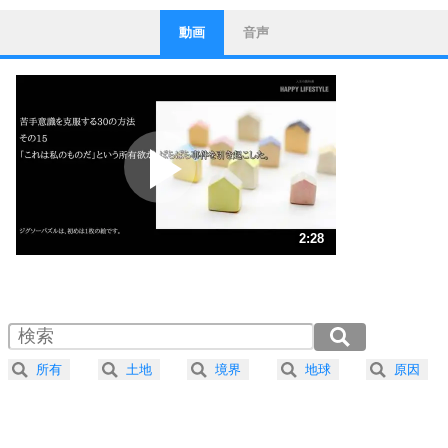
動画
音声
ストレス対策
1
他人と比べない。
いっそのこと、他人を見ない。
いらいらしない人になる30の方法
プラス思考
2
ポジティブになれない原因は、行動しないから。
ポジティブ思考になる30の方法
ストレス対策
3
人生、なんとかなるもの。
2:28
気楽に生きる30の方法
1.0倍速 （579KB 2分28秒）
1.5倍速 （387KB 1分38秒）
自分磨き
4
器の大きい人は、怒りを優しさで表現する。
2.0倍速 （290KB 1分14秒）
器の大きい人になる30の方法
2.5倍速 （232KB 59秒）
所有
土地
境界
地球
原因
3.0倍速 （194KB 49秒）
プラス思考
5
ネガティブな人は、複雑に考える。
3.5倍速 （166KB 42秒）
ポジティブな人は、シンプルに考える。
4.0倍速 （146KB 37秒）
ポジティブ思考になる30の方法