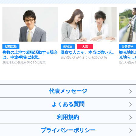
就職活動
勉強法
自分磨き
複数の土地で就職活動する場合
謙虚な人こそ、本当に強い人。
観光地以
は、中途半端に注意。
光地らし
頭の使い方がうまくなる30の方法
就職活動の失敗を防ぐ30の対策
新しい自分
代表メッセージ
よくある質問
利用規約
プライバシーポリシー