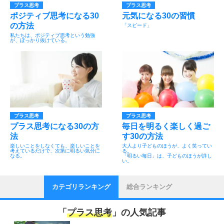
プラス思考
プラス思考
ポジティブ思考になる30
元気になる30の習慣
の方法
「スピード」
私たちは、ポジティブ思考という勉強
が、ぽっかり抜けている。
プラス思考
プラス思考
プラス思考になる30の方
毎日を明るく楽しく過ご
法
す30の方法
楽しいことをしなくても、楽しいことを
大人より子どものほうが、よく笑ってい
考えているだけで、次第に明るい気分に
る。
なる。
「明るい毎日」は、子どものほうが詳し
い。
カテゴリランキング
総合ランキング
「
プラス思考
」の人気記事