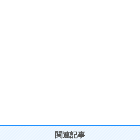
ストレス対策
6
価値観を捨てると、いらいらも消える。
いらいらしない人になる30の方法
プラス思考
7
気持ちはなくていいから、とにかく癖にしてしま
う。
ポジティブ思考になる30の方法
自分磨き
8
いらない物は、徹底的に捨てる。
気品と美しさを身につける30の方法
勉強法
9
謙虚な人こそ、本当に強い人。
頭の使い方がうまくなる30の方法
恋愛学
10
人を好きになったら、まず相手を徹底的に信じる
ことが大切。
恋する人が知っておきたい30の大切なこと
関連記事