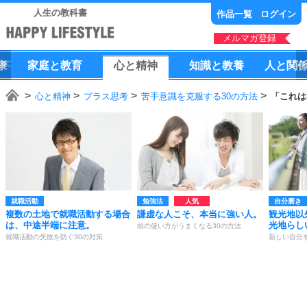
人生の教科書
作品一覧
ログイン
メルマガ登録
康
家庭
と
教育
心
と
精神
知識
と
教養
人
と
関
心と精神
プラス思考
苦手意識を克服する30の方法
「これは
就職活動
勉強法
自分磨き
複数の土地で就職活動する場合
謙虚な人こそ、本当に強い人。
観光地以
は、中途半端に注意。
光地らし
頭の使い方がうまくなる30の方法
就職活動の失敗を防ぐ30の対策
新しい自分