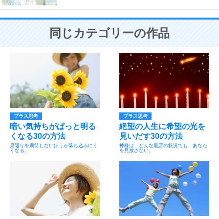
同じカテゴリーの作品
プラス思考
プラス思考
暗い気持ちがぱっと明る
絶望の人生に希望の光を
くなる30の方法
見いだす30の方法
見返りを期待しないほうが落ち込みにく
神様は、どんな最悪の状況でも、あなた
くなる。
を見放さない。