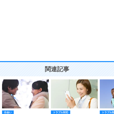
自分磨き
8
いらない物は、徹底的に捨てる。
気品と美しさを身につける30の方法
勉強法
9
謙虚な人こそ、本当に強い人。
頭の使い方がうまくなる30の方法
恋愛学
10
人を好きになったら、まず相手を徹底的に信じる
ことが大切。
恋する人が知っておきたい30の大切なこと
関連記事
出会い
トラブル対応
トラブル