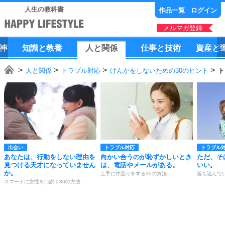
人生の教科書
作品一覧
ログイン
メルマガ登録
神
知識
と
教養
人
と
関係
仕事
と
技術
資産
と
人と関係
トラブル対応
けんかをしないための30のヒント
ト
出会い
トラブル対応
トラブル
あなたは、行動をしない理由を
向かい合うのが恥ずかしいとき
ただ、そ
見つける天才になっていません
は、電話やメールがある。
いい。
か。
上手に仲直りをする30の方法
落ち込んで
スマートに女性を口説く30の方法