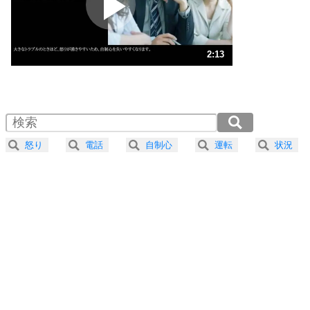
ポジティブ思考になる30の方法
ストレス対策
3
人生、なんとかなるもの。
2:13
気楽に生きる30の方法
1.0倍速 （524KB 2分13秒）
1.5倍速 （350KB 1分29秒）
自分磨き
4
器の大きい人は、怒りを優しさで表現する。
2.0倍速 （262KB 1分6秒）
器の大きい人になる30の方法
2.5倍速 （210KB 53秒）
怒り
電話
自制心
運転
状況
3.0倍速 （175KB 44秒）
プラス思考
5
ネガティブな人は、複雑に考える。
3.5倍速 （150KB 38秒）
ポジティブな人は、シンプルに考える。
4.0倍速 （132KB 33秒）
ポジティブ思考になる30の方法
ストレス対策
6
価値観を捨てると、いらいらも消える。
いらいらしない人になる30の方法
プラス思考
7
気持ちはなくていいから、とにかく癖にしてしま
う。
ポジティブ思考になる30の方法