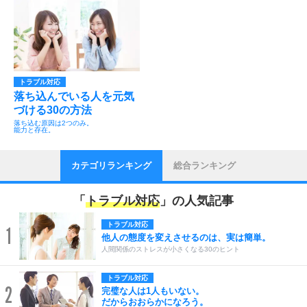
トラブル対応
落ち込んでいる人を元気
づける30の方法
落ち込む原因は2つのみ。
能力と存在。
カテゴリランキング
総合ランキング
「
トラブル対応
」の人気記事
トラブル対応
1
他人の態度を変えさせるのは、実は簡単。
人間関係のストレスが小さくなる30のヒント
トラブル対応
2
完璧な人は1人もいない。
だからおおらかになろう。