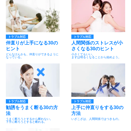
トラブル対応
トラブル対応
仲直りが上手になる30の
人間関係のストレスが小
ヒント
さくなる30のヒント
どんなけんかも、仲直りができるように
小さくてもいい。
なっている。
まずは明るくなることから始めよう。
トラブル対応
トラブル対応
勧誘をうまく断る30の方
上手に仲直りをする30の
法
方法
うまく断ろうとするから断れない。
いざこざは、人間関係ではつきもの。
下手に断ろうとすると断れる。