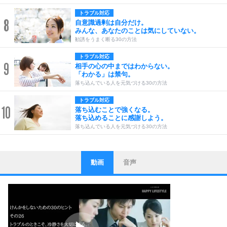
トラブル対応
8
自意識過剰は自分だけ。
みんな、あなたのことは気にしていない。
勧誘をうまく断る30の方法
トラブル対応
9
相手の心の中まではわからない。
「わかる」は禁句。
落ち込んでいる人を元気づける30の方法
トラブル対応
10
落ち込むことで強くなる。
落ち込めることに感謝しよう。
落ち込んでいる人を元気づける30の方法
動画
音声
ストレス対策
1
他人と比べない。
いっそのこと、他人を見ない。
いらいらしない人になる30の方法
プラス思考
2
ポジティブになれない原因は、行動しないから。