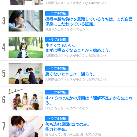
人間関係のストレスが小さくなる30のヒント
トラブル対応
3
損得や勝ち負けを意識しているうちは、まだ自己
保身にこだわっている証拠。
仲直りが上手になる30のヒント
トラブル対応
4
小さくてもいい。
まずは明るくなることから始めよう。
人間関係のストレスが小さくなる30のヒント
トラブル対応
5
悪くないときこそ、謝ろう。
人間関係のストレスが小さくなる30のヒント
トラブル対応
6
すべてのけんかの原因は「理解不足」から生まれ
る。
けんかをしないための30のヒント
トラブル対応
7
落ち込む原因は2つのみ。
能力と存在。
落ち込んでいる人を元気づける30の方法