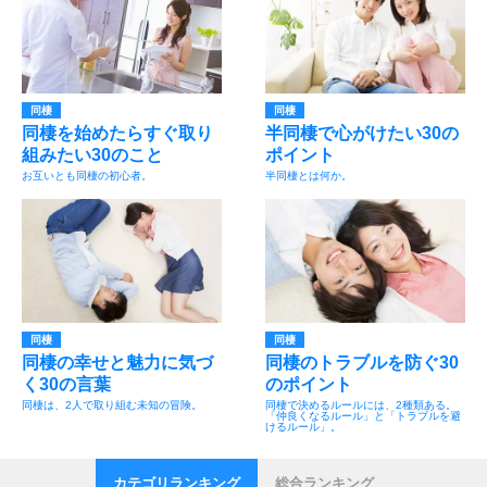
同棲
同棲
同棲を始めたらすぐ取り
半同棲で心がけたい30の
組みたい30のこと
ポイント
お互いとも同棲の初心者。
半同棲とは何か。
同棲
同棲
同棲の幸せと魅力に気づ
同棲のトラブルを防ぐ30
く30の言葉
のポイント
同棲は、2人で取り組む未知の冒険。
同棲で決めるルールには、2種類ある。
「仲良くなるルール」と「トラブルを避
けるルール」。
カテゴリランキング
総合ランキング