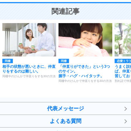
ことが大切。
恋する人が知っておきたい30の大切なこと
関連記事
同棲
同棲
恋愛トラ
相手の状態が悪いときに、仲直
「仲直りができた」という3つ
うまく説
りをするのは難しい。
のサイン。
ば、仲直
握手・ハグ・ハイタッチ。
習してお
同棲中のけんかで仲直りをする30の方法
同棲中のけんかで仲直りをする30の方法
別れ話で仲
代表メッセージ
よくある質問