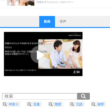
同棲生活で心がけたい30のマナー
動画
音声
ストレス対策
1
他人と比べない。
いっそのこと、他人を見ない。
いらいらしない人になる30の方法
プラス思考
2
ポジティブになれない原因は、行動しないから。
ポジティブ思考になる30の方法
ストレス対策
3
人生、なんとかなるもの。
2:34
気楽に生きる30の方法
1.0倍速 （606KB 2分34秒）
1.5倍速 （404KB 1分43秒）
自分磨き
4
器の大きい人は、怒りを優しさで表現する。
2.0倍速 （303KB 1分17秒）
器の大きい人になる30の方法
2.5倍速 （243KB 1分1秒）
仲直り
言葉
態度
冗談
謝罪
3.0倍速 （202KB 51秒）
プラス思考