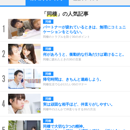
「
同棲
」の人気記事
同棲
1
パートナーが疲れているときは、無理にコミュニ
ケーションをとらない。
同棲のトラブルを防ぐ30のポイント
同棲
2
何があろうと、衝動的な行為だけは避けること。
同棲に疲れたときの30の言葉
同棲
3
帰宅時間は、きちんと連絡しよう。
同棲生活で心がけたい30のマナー
同棲
4
実は頑固な相手ほど、仲直りがしやすい。
同棲中のけんかで仲直りをする30の方法
同棲
同棲で大切な3つの精神。