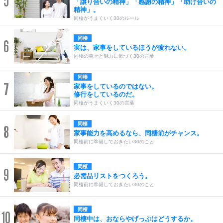
5
「譲り合いの精神」「感謝の精神」「助け合いの
精神」。
同棲がうまくいく30のルール
同棲
6
実は、家事をしているほうが疲れない。
同棲の幸せと魅力に気づく30の言葉
同棲
7
家事をしているのではない。
修行をしているのだ。
同棲がうまくいく30の言葉
同棲
8
家事能力を高めるなら、同棲前がチャンス。
同棲前に準備しておきたい30のこと
同棲
9
必需品リストをつくろう。
同棲前に準備しておきたい30のこと
同棲
10
同棲中は、おならやげっぷはどうするか。