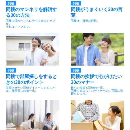
同棲
同棲
同棲のマンネリを解消す
同棲がうまくいく30の言
る30の方法
葉
同棲に慣れたころにやって来るトラブ
同棲は、贅沢な経験。
ル。
それは、マンネリ。
同棲
同棲
同棲で部屋探しをすると
同棲の挨拶で心がけたい
きの30のポイント
30のマナー
実現させたい同棲をイメージすること
親への挨拶も同棲の一環。
は、部屋探しの第一歩。
同棲するなら、パートナーのご両親に挨
拶をしよう。