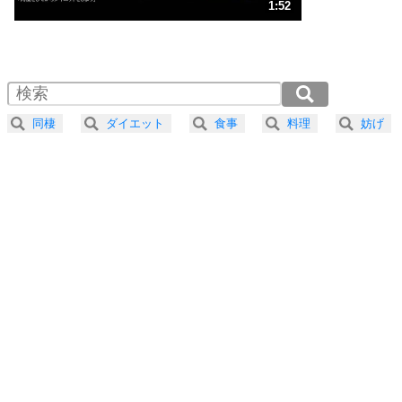
3
人生、なんとかなるもの。
1:52
気楽に生きる30の方法
1.0倍速 （441KB 1分52秒）
1.5倍速 （294KB 1分15秒）
自分磨き
4
器の大きい人は、怒りを優しさで表現する。
2.0倍速 （221KB 56秒）
器の大きい人になる30の方法
2.5倍速 （177KB 45秒）
同棲
ダイエット
食事
料理
妨げ
3.0倍速 （148KB 37秒）
プラス思考
5
ネガティブな人は、複雑に考える。
3.5倍速 （127KB 32秒）
ポジティブな人は、シンプルに考える。
4.0倍速 （111KB 28秒）
ポジティブ思考になる30の方法
ストレス対策
6
価値観を捨てると、いらいらも消える。
いらいらしない人になる30の方法
プラス思考
7
気持ちはなくていいから、とにかく癖にしてしま
う。
ポジティブ思考になる30の方法
自分磨き
8
いらない物は、徹底的に捨てる。