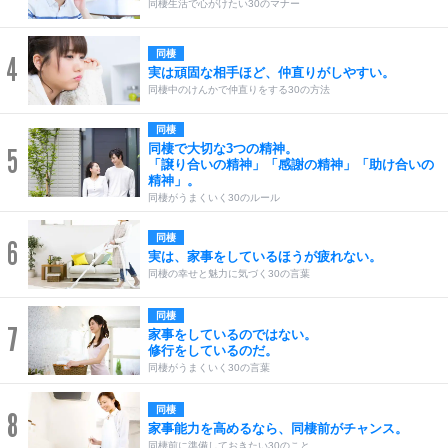
同棲生活で心がけたい30のマナー
同棲
4
実は頑固な相手ほど、仲直りがしやすい。
同棲中のけんかで仲直りをする30の方法
同棲
同棲で大切な3つの精神。
5
「譲り合いの精神」「感謝の精神」「助け合いの
精神」。
同棲がうまくいく30のルール
同棲
6
実は、家事をしているほうが疲れない。
同棲の幸せと魅力に気づく30の言葉
同棲
7
家事をしているのではない。
修行をしているのだ。
同棲がうまくいく30の言葉
同棲
8
家事能力を高めるなら、同棲前がチャンス。
同棲前に準備しておきたい30のこと