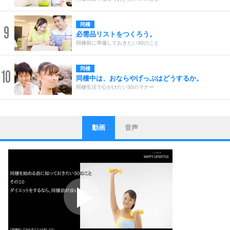
同棲
9
必需品リストをつくろう。
同棲前に準備しておきたい30のこと
同棲
10
同棲中は、おならやげっぷはどうするか。
同棲生活で心がけたい30のマナー
動画
音声
ストレス対策
1
他人と比べない。
いっそのこと、他人を見ない。
いらいらしない人になる30の方法
プラス思考
2
ポジティブになれない原因は、行動しないから。
ポジティブ思考になる30の方法
ストレス対策