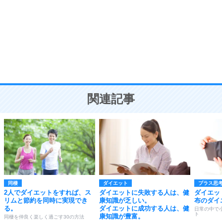
気品と美しさを身につける30の方法
勉強法
9
謙虚な人こそ、本当に強い人。
頭の使い方がうまくなる30の方法
恋愛学
10
人を好きになったら、まず相手を徹底的に信じる
ことが大切。
恋する人が知っておきたい30の大切なこと
関連記事
同棲
ダイエット
プラス思
2人でダイエットをすれば、ス
ダイエットに失敗する人は、健
ダイエッ
リムと節約を同時に実現でき
康知識が乏しい。
布のダイ
る。
ダイエットに成功する人は、健
日常の中で
ト
康知識が豊富。
同棲を仲良く楽しく過ごす30の方法