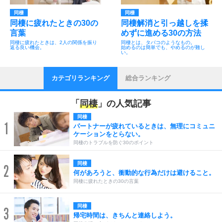
同棲
同棲
同棲に疲れたときの30の
同棲解消と引っ越しを揉
言葉
めずに進める30の方法
同棲に疲れたときは、2人の関係を振り
同棲とは、タバコのようなもの。
返る良い機会。
始めるのは簡単でも、やめるのが難し
い。
カテゴリランキング
総合ランキング
「
同棲
」の人気記事
同棲
1
パートナーが疲れているときは、無理にコミュニ
ケーションをとらない。
同棲のトラブルを防ぐ30のポイント
同棲
2
何があろうと、衝動的な行為だけは避けること。
同棲に疲れたときの30の言葉
同棲
3
帰宅時間は、きちんと連絡しよう。