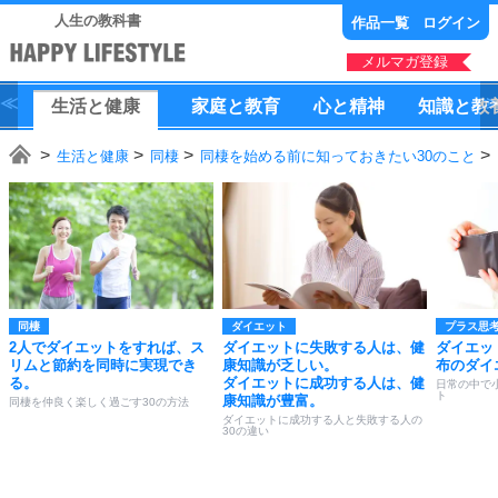
人生の教科書
作品一覧
ログイン
メルマガ登録
生活
と
健康
家庭
と
教育
心
と
精神
知識
と
教
生活と健康
同棲
同棲を始める前に知っておきたい30のこと
同棲
ダイエット
プラス思
2人でダイエットをすれば、ス
ダイエットに失敗する人は、健
ダイエッ
リムと節約を同時に実現でき
康知識が乏しい。
布のダイ
る。
ダイエットに成功する人は、健
日常の中で
ト
康知識が豊富。
同棲を仲良く楽しく過ごす30の方法
ダイエットに成功する人と失敗する人の
30の違い