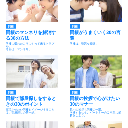
同棲
同棲
同棲のマンネリを解消す
同棲がうまくいく30の言
る30の方法
葉
同棲に慣れたころにやって来るトラブ
同棲は、贅沢な経験。
ル。
それは、マンネリ。
同棲
同棲
同棲で部屋探しをすると
同棲の挨拶で心がけたい
きの30のポイント
30のマナー
実現させたい同棲をイメージすること
親への挨拶も同棲の一環。
は、部屋探しの第一歩。
同棲するなら、パートナーのご両親に挨
拶をしよう。