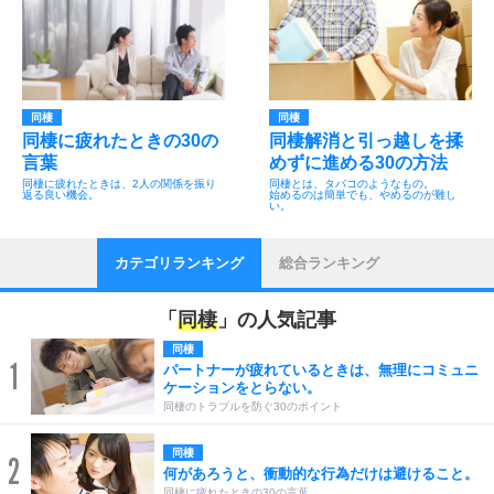
同棲
同棲
同棲に疲れたときの30の
同棲解消と引っ越しを揉
言葉
めずに進める30の方法
同棲に疲れたときは、2人の関係を振り
同棲とは、タバコのようなもの。
返る良い機会。
始めるのは簡単でも、やめるのが難し
い。
カテゴリランキング
総合ランキング
「
同棲
」の人気記事
同棲
1
パートナーが疲れているときは、無理にコミュニ
ケーションをとらない。
同棲のトラブルを防ぐ30のポイント
同棲
2
何があろうと、衝動的な行為だけは避けること。
同棲に疲れたときの30の言葉