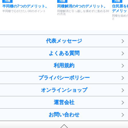
同棲
同棲
同棲
半同棲の7つのデメリット。
同棲解消の4つのデメリット。
住民票を
デメリッ
半同棲で心がけたい30のポイント
同棲解消と引っ越しを揉めずに進める30
の方法
同棲を始め
と
代表メッセージ
よくある質問
利用規約
プライバシーポリシー
オンラインショップ
運営会社
お問い合わせ