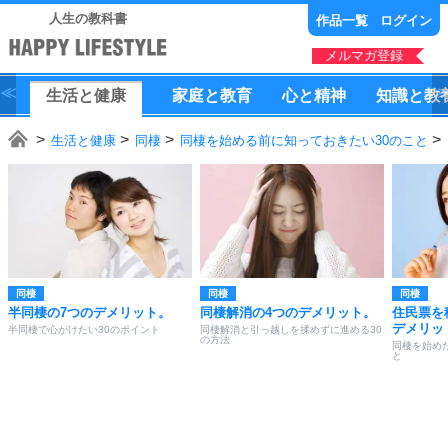
人生の教科書
作品一覧
ログイン
メルマガ登録
生活
と
健康
家庭
と
教育
心
と
精神
知識
と
教
生活と健康
同棲
同棲を始める前に知っておきたい30のこと
同棲
同棲
同棲
半同棲の7つのデメリット。
同棲解消の4つのデメリット。
住民票を
デメリッ
半同棲で心がけたい30のポイント
同棲解消と引っ越しを揉めずに進める30
の方法
同棲を始め
と