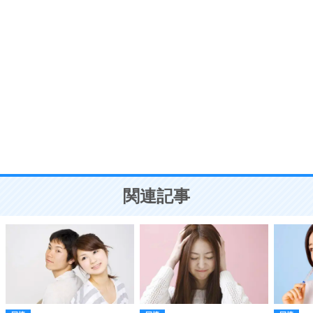
ポジティブ思考になる30の方法
自分磨き
8
いらない物は、徹底的に捨てる。
気品と美しさを身につける30の方法
勉強法
9
謙虚な人こそ、本当に強い人。
頭の使い方がうまくなる30の方法
恋愛学
10
人を好きになったら、まず相手を徹底的に信じる
ことが大切。
恋する人が知っておきたい30の大切なこと
関連記事