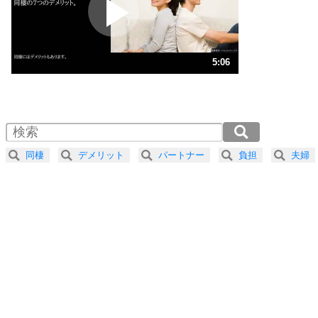
ポジティブ思考になる30の方法
ストレス対策
3
人生、なんとかなるもの。
5:06
気楽に生きる30の方法
1.0倍速 （1.2MB 5分6秒）
1.5倍速 （799KB 3分24秒）
自分磨き
4
器の大きい人は、怒りを優しさで表現する。
2.0倍速 （600KB 2分33秒）
器の大きい人になる30の方法
2.5倍速 （480KB 2分2秒）
同棲
デメリット
パートナー
負担
夫婦
3.0倍速 （400KB 1分42秒）
プラス思考
5
ネガティブな人は、複雑に考える。
3.5倍速 （343KB 1分27秒）
ポジティブな人は、シンプルに考える。
4.0倍速 （300KB 1分16秒）
ポジティブ思考になる30の方法
ストレス対策
6
価値観を捨てると、いらいらも消える。
いらいらしない人になる30の方法
プラス思考
7
気持ちはなくていいから、とにかく癖にしてしま
う。