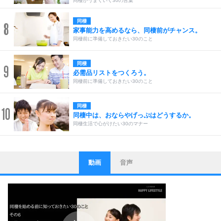
同棲がうまくいく30の言葉
同棲
8
家事能力を高めるなら、同棲前がチャンス。
同棲前に準備しておきたい30のこと
同棲
9
必需品リストをつくろう。
同棲前に準備しておきたい30のこと
同棲
10
同棲中は、おならやげっぷはどうするか。
同棲生活で心がけたい30のマナー
動画
音声
ストレス対策
1
他人と比べない。
いっそのこと、他人を見ない。
いらいらしない人になる30の方法
プラス思考
2
ポジティブになれない原因は、行動しないから。