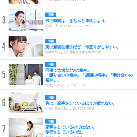
同棲
3
帰宅時間は、きちんと連絡しよう。
同棲生活で心がけたい30のマナー
同棲
4
実は頑固な相手ほど、仲直りがしやすい。
同棲中のけんかで仲直りをする30の方法
同棲
同棲で大切な3つの精神。
5
「譲り合いの精神」「感謝の精神」「助け合いの
精神」。
同棲がうまくいく30のルール
同棲
6
実は、家事をしているほうが疲れない。
同棲の幸せと魅力に気づく30の言葉
同棲
7
家事をしているのではない。
修行をしているのだ。