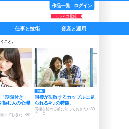
作品一覧
ログイン
メルマガ登録
仕事
技術
資産
運用
と
と
おくこと。
同棲
件「期限付き」
同棲が失敗するカップルに見
を拒む人の心理
られる4つの特徴。
同棲を始める前に知っておきたい30
のこと
知っておきたい30