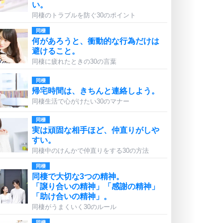
い。
同棲のトラブルを防ぐ30のポイント
同棲
何があろうと、衝動的な行為だけは
避けること。
同棲に疲れたときの30の言葉
同棲
帰宅時間は、きちんと連絡しよう。
同棲生活で心がけたい30のマナー
同棲
実は頑固な相手ほど、仲直りがしや
すい。
同棲中のけんかで仲直りをする30の方法
同棲
同棲で大切な3つの精神。
「譲り合いの精神」「感謝の精神」
「助け合いの精神」。
同棲がうまくいく30のルール
同棲