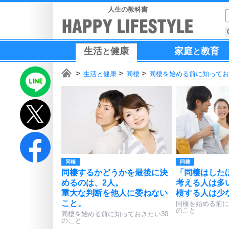
人生の教科書
生活
健康
家庭
教育
と
と
生活と健康
同棲
同棲を始める前に知ってお
同棲
同棲
同棲するかどうかを最後に決
「同棲はした
めるのは、2人。
考える人は多
重大な判断を他人に委ねない
棲する人は少
こと。
同棲を始める前に
のこと
同棲を始める前に知っておきたい30
のこと