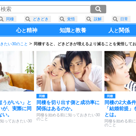
同棲
どきどき
覚悟
誤解
日常
心
精神
知識
教養
人
関係
と
と
と
きたい30のこと
同棲すると、どきどきが増えるより減ることを覚悟して
同棲
同棲
ほうがいい」と
同棲を切り出す側と成功率に
同棲の2大条
いが、実際に同
関係はあるのか。
「結婚前提」
ない。
とは。
同棲を始める前に知っておきたい30
のこと
知っておきたい30
同棲を始める前に
のこと