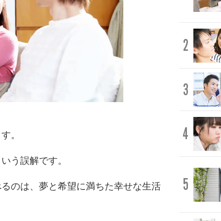
2
3
4
ます。
という誤解です。
5
べるのは、夢と希望に満ちた幸せな生活