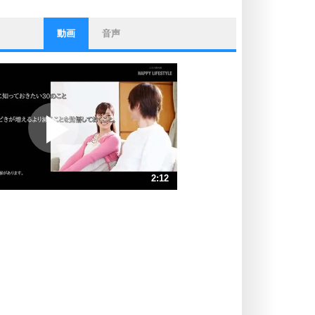
動画
音声
ストレス対策
他人と比べない。
いっそのこと、他人を見ない。
いらいらしない人になる30の方法
プラス思考
ポジティブになれない原因は、行動
しないから。
ポジティブ思考になる30の方法
ストレス対策
2:12
人生、なんとかなるもの。
気楽に生きる30の方法
速 （518KB 2分12秒）
速 （346KB 1分28秒）
自分磨き
器の大きい人は、怒りを優しさで表
速 （260KB 1分6秒）
現する。
速 （208KB 53秒）
器の大きい人になる30の方法
速 （173KB 44秒）
プラス思考
速 （149KB 37秒）
ネガティブな人は、複雑に考える。