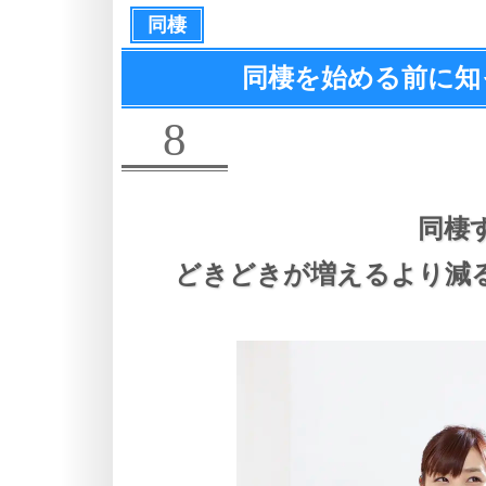
同棲
同棲を始める前に知
8
同棲
どきどきが増えるより減