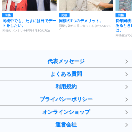
同棲
同棲
同棲
同棲中でも、たまには外でデー
同棲の7つのデメリット。
長年同棲
トをしたい。
あるとき
同棲を始める前に知っておきたい30のこ
と
は。
同棲のマンネリを解消する30の方法
同棲生活で
代表メッセージ
よくある質問
利用規約
プライバシーポリシー
オンラインショップ
運営会社