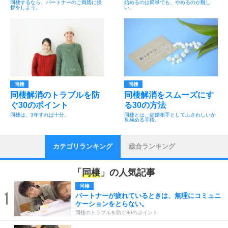
同棲するなら、パートナーのご両親に挨
始めるのは簡単でも、やめるのが難し
拶をしよう。
い。
同棲
同棲
同棲解消のトラブルを防
同棲解消をスムーズにす
ぐ30のポイント
る30の方法
同棲は、3年すれば十分。
同棲とは、結婚相手としてふさわしいか
見極める手段。
カテゴリランキング
総合ランキング
「
同棲
」の人気記事
同棲
1
パートナーが疲れているときは、無理にコミュニ
ケーションをとらない。
同棲のトラブルを防ぐ30のポイント