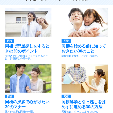
同棲
同棲
同棲で部屋探しをすると
同棲を始める前に知って
きの30のポイント
おきたい30のこと
実現させたい同棲をイメージすること
結婚前に同棲をしておくべきか。
は、部屋探しの第一歩。
同棲
同棲
同棲の挨拶で心がけたい
同棲解消と引っ越しを揉
30のマナー
めずに進める30の方法
親への挨拶も同棲の一環。
同棲とは、タバコのようなもの。