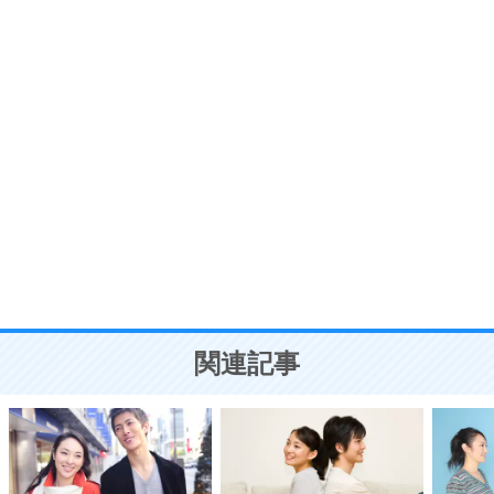
プラス思考
7
気持ちはなくていいから、とにかく癖にしてしま
う。
ポジティブ思考になる30の方法
自分磨き
8
いらない物は、徹底的に捨てる。
気品と美しさを身につける30の方法
勉強法
9
謙虚な人こそ、本当に強い人。
頭の使い方がうまくなる30の方法
恋愛学
10
人を好きになったら、まず相手を徹底的に信じる
ことが大切。
恋する人が知っておきたい30の大切なこと
関連記事