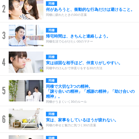
同棲
2
何があろうと、衝動的な行為だけは避けること。
同棲に疲れたときの30の言葉
同棲
3
帰宅時間は、きちんと連絡しよう。
同棲生活で心がけたい30のマナー
同棲
4
実は頑固な相手ほど、仲直りがしやすい。
同棲中のけんかで仲直りをする30の方法
同棲
同棲で大切な3つの精神。
5
「譲り合いの精神」「感謝の精神」「助け合いの
精神」。
同棲がうまくいく30のルール
同棲
6
実は、家事をしているほうが疲れない。
同棲の幸せと魅力に気づく30の言葉
同棲