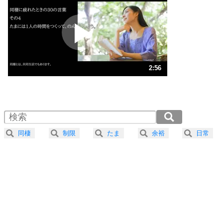
プラス思考
2
ポジティブになれない原因は、行動しないから。
ポジティブ思考になる30の方法
ストレス対策
3
人生、なんとかなるもの。
2:56
気楽に生きる30の方法
1.0倍速 （690KB 2分56秒）
1.5倍速 （460KB 1分57秒）
自分磨き
4
器の大きい人は、怒りを優しさで表現する。
2.0倍速 （345KB 1分28秒）
器の大きい人になる30の方法
2.5倍速 （276KB 1分10秒）
同棲
制限
たま
余裕
日常
3.0倍速 （231KB 58秒）
プラス思考
5
ネガティブな人は、複雑に考える。
3.5倍速 （198KB 50秒）
ポジティブな人は、シンプルに考える。
4.0倍速 （173KB 44秒）
ポジティブ思考になる30の方法
ストレス対策
6
価値観を捨てると、いらいらも消える。
いらいらしない人になる30の方法