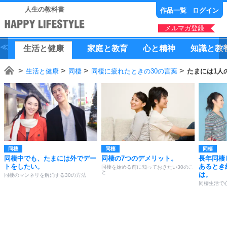
人生の教科書
作品一覧
ログイン
メルマガ登録
生活
と
健康
家庭
と
教育
心
と
精神
知識
と
教
生活と健康
同棲
同棲に疲れたときの30の言葉
たまには1人
同棲
同棲
同棲
同棲中でも、たまには外でデー
同棲の7つのデメリット。
長年同棲
トをしたい。
あるとき
同棲を始める前に知っておきたい30のこ
と
は。
同棲のマンネリを解消する30の方法
同棲生活で