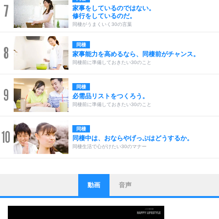
7
家事をしているのではない。
修行をしているのだ。
同棲がうまくいく30の言葉
同棲
8
家事能力を高めるなら、同棲前がチャンス。
同棲前に準備しておきたい30のこと
同棲
9
必需品リストをつくろう。
同棲前に準備しておきたい30のこと
同棲
10
同棲中は、おならやげっぷはどうするか。
同棲生活で心がけたい30のマナー
動画
音声
ストレス対策
1
他人と比べない。
いっそのこと、他人を見ない。
いらいらしない人になる30の方法