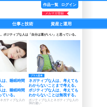
作品一覧
ログイン
メルマガ登録
仕事
技術
資産
運用
と
と
る。ポジティブな人は「自分は運がいい」と思っている。
プラス思考
人は、睡眠時間
ネガティブな人は、考えても
る。
わからないことまで考える。
人は、睡眠時間
ポジティブな人は、考えても
っている。
わからないことは無視する。
ネガティブな人の
ポジティブな人とネガティブな人の
30の違い