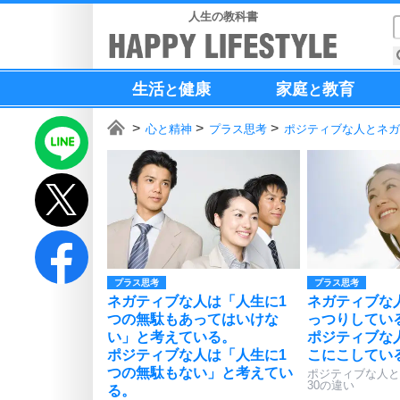
人生の教科書
生活
健康
家庭
教育
と
と
心と精神
プラス思考
ポジティブな人とネガ
プラス思考
プラス思考
ネガティブな人は「人生に1
ネガティブな
つの無駄もあってはいけな
っつりしてい
い」と考えている。
ポジティブな
ポジティブな人は「人生に1
こにこしてい
つの無駄もない」と考えてい
ポジティブな人と
30の違い
る。