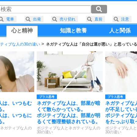
電車
出発
売り切れ
直前
注意
心
精神
知識
教養
人
関係
と
と
と
ティブな人の30の違い
ネガティブな人は「自分は運が悪い」と思ってい
プラス思考
プラス思考
人は、いつもむ
ネガティブな人は、部屋が暗
ネガティブな
る。
くて散らかっている。
が不足してい
人は、いつもに
ポジティブな人は、部屋が明
ポジティブな
る。
るくて整理整頓されている。
をたっぷり取
ネガティブな人の
ポジティブな人とネガティブな人の
ポジティブな人と
30の違い
30の違い