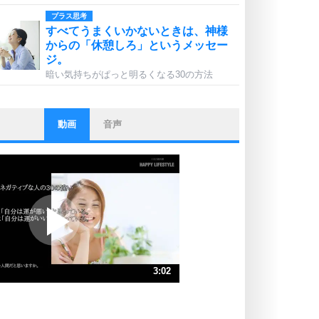
プラス思考
すべてうまくいかないときは、神様
からの「休憩しろ」というメッセー
ジ。
暗い気持ちがぱっと明るくなる30の方法
動画
音声
ストレス対策
他人と比べない。
いっそのこと、他人を見ない。
いらいらしない人になる30の方法
プラス思考
ポジティブになれない原因は、行動
しないから。
ポジティブ思考になる30の方法
ストレス対策
3:02
人生、なんとかなるもの。
気楽に生きる30の方法
速 （715KB 3分2秒）