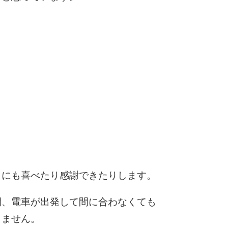
1.5倍
4
2.0倍
2.5倍
3.0倍
3.5倍
5
4.0倍
6
7
とにも喜べたり感謝できたりします。
間、電車が出発して間に合わなくても
8
しません。