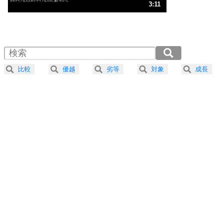
3
人生、なんとかなるもの。
3:11
気楽に生きる30の方法
1.0倍速 （750KB 3分11秒）
1.5倍速 （500KB 2分7秒）
自分磨き
4
器の大きい人は、怒りを優しさで表現する。
2.0倍速 （375KB 1分35秒）
器の大きい人になる30の方法
2.5倍速 （300KB 1分16秒）
比較
優越
劣等
対象
成長
3.0倍速 （250KB 1分3秒）
プラス思考
5
ネガティブな人は、複雑に考える。
3.5倍速 （215KB 54秒）
ポジティブな人は、シンプルに考える。
4.0倍速 （188KB 47秒）
ポジティブ思考になる30の方法
ストレス対策
6
価値観を捨てると、いらいらも消える。
いらいらしない人になる30の方法
プラス思考
7
気持ちはなくていいから、とにかく癖にしてしま
う。
ポジティブ思考になる30の方法
自分磨き
8
いらない物は、徹底的に捨てる。