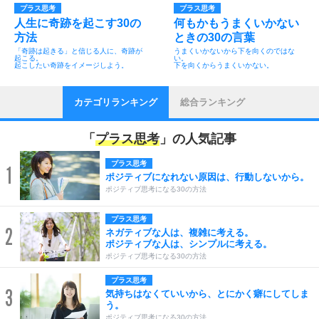
プラス思考
プラス思考
人生に奇跡を起こす30の
何もかもうまくいかない
方法
ときの30の言葉
「奇跡は起きる」と信じる人に、奇跡が
うまくいかないから下を向くのではな
起こる。
い。
起こしたい奇跡をイメージしよう。
下を向くからうまくいかない。
カテゴリランキング
総合ランキング
「
プラス思考
」の人気記事
プラス思考
1
ポジティブになれない原因は、行動しないから。
ポジティブ思考になる30の方法
プラス思考
2
ネガティブな人は、複雑に考える。
ポジティブな人は、シンプルに考える。
ポジティブ思考になる30の方法
プラス思考
3
気持ちはなくていいから、とにかく癖にしてしま
う。
ポジティブ思考になる30の方法