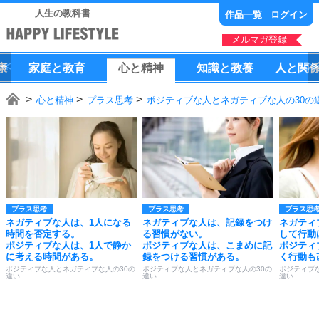
人生の教科書
作品一覧
ログイン
メルマガ登録
康
家庭
と
教育
心
と
精神
知識
と
教養
人
と
関
心と精神
プラス思考
ポジティブな人とネガティブな人の30の
プラス思考
プラス思考
プラス思
ネガティブな人は、1人になる
ネガティブな人は、記録をつけ
ネガティ
時間を否定する。
る習慣がない。
して行動
ポジティブな人は、1人で静か
ポジティブな人は、こまめに記
ポジティ
に考える時間がある。
録をつける習慣がある。
く行動も
ポジティブな人とネガティブな人の30の
ポジティブな人とネガティブな人の30の
ポジティブ
違い
違い
違い