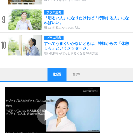
プラス思考
9
「明るい人」になりたければ「行動する人」にな
ればいい。
明るい性格になる30の方法
プラス思考
10
すべてうまくいかないときは、神様からの「休憩
しろ」というメッセージ。
暗い気持ちがぱっと明るくなる30の方法
動画
音声
ストレス対策
1
他人と比べない。
いっそのこと、他人を見ない。
いらいらしない人になる30の方法
プラス思考
2
ポジティブになれない原因は、行動しないから。
ポジティブ思考になる30の方法
ストレス対策