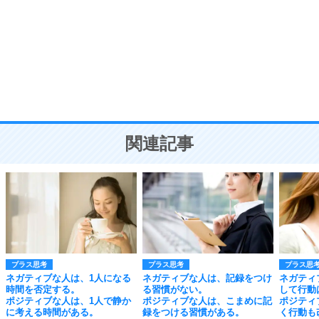
気品と美しさを身につける30の方法
勉強法
9
謙虚な人こそ、本当に強い人。
頭の使い方がうまくなる30の方法
恋愛学
10
人を好きになったら、まず相手を徹底的に信じる
ことが大切。
恋する人が知っておきたい30の大切なこと
関連記事
プラス思考
プラス思考
プラス思
ネガティブな人は、1人になる
ネガティブな人は、記録をつけ
ネガティ
時間を否定する。
る習慣がない。
して行動
ポジティブな人は、1人で静か
ポジティブな人は、こまめに記
ポジティ
に考える時間がある。
録をつける習慣がある。
く行動も