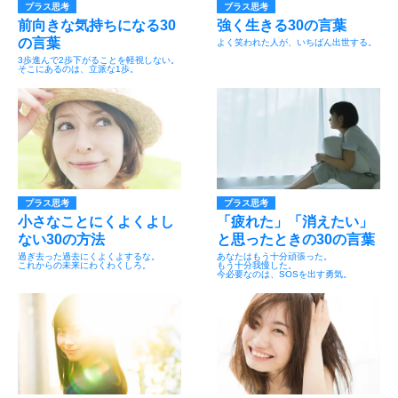
プラス思考
プラス思考
前向きな気持ちになる30
強く生きる30の言葉
の言葉
よく笑われた人が、いちばん出世する。
3歩進んで2歩下がることを軽視しない。
そこにあるのは、立派な1歩。
プラス思考
プラス思考
小さなことにくよくよし
「疲れた」「消えたい」
ない30の方法
と思ったときの30の言葉
過ぎ去った過去にくよくよするな。
あなたはもう十分頑張った。
これからの未来にわくわくしろ。
もう十分我慢した。
今必要なのは、SOSを出す勇気。