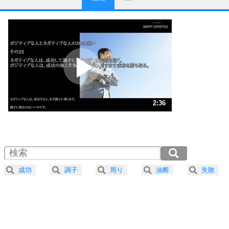
ストレス対策
1
他人と比べない。
いっそのこと、他人を見ない。
いらいらしない人になる30の方法
プラス思考
2
ポジティブになれない原因は、行動しないから。
ポジティブ思考になる30の方法
ストレス対策
3
人生、なんとかなるもの。
2:36
気楽に生きる30の方法
1.0倍速 （614KB 2分36秒）
1.5倍速 （409KB 1分44秒）
自分磨き
4
器の大きい人は、怒りを優しさで表現する。
2.0倍速 （307KB 1分18秒）
器の大きい人になる30の方法
2.5倍速 （246KB 1分2秒）
成功
調子
周り
油断
失敗
3.0倍速 （205KB 52秒）
プラス思考
5
ネガティブな人は、複雑に考える。
3.5倍速 （176KB 44秒）
ポジティブな人は、シンプルに考える。
4.0倍速 （154KB 39秒）
ポジティブ思考になる30の方法
ストレス対策