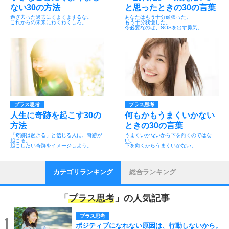
ない30の方法
と思ったときの30の言葉
過ぎ去った過去にくよくよするな。
あなたはもう十分頑張った。
これからの未来にわくわくしろ。
もう十分我慢した。
今必要なのは、SOSを出す勇気。
プラス思考
プラス思考
人生に奇跡を起こす30の
何もかもうまくいかない
方法
ときの30の言葉
「奇跡は起きる」と信じる人に、奇跡が
うまくいかないから下を向くのではな
起こる。
い。
起こしたい奇跡をイメージしよう。
下を向くからうまくいかない。
カテゴリランキング
総合ランキング
「
プラス思考
」の人気記事
プラス思考
1
ポジティブになれない原因は、行動しないから。