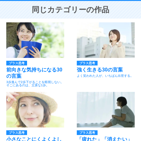
同じカテゴリーの作品
プラス思考
プラス思考
前向きな気持ちになる30
強く生きる30の言葉
の言葉
よく笑われた人が、いちばん出世する。
3歩進んで2歩下がることを軽視しない。
そこにあるのは、立派な1歩。
プラス思考
プラス思考
小さなことにくよくよし
「疲れた」「消えたい」