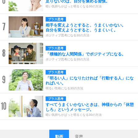
6
足りないのは、自分を褒める習慣。
暗い気持ちがぱっと明るくなる30の方法
プラス思考
7
相手を変えようとすると、うまくいかない。
自分を変えようとすると、うまくいく。
ポジティブ思考になる30の方法
プラス思考
8
「積極的な人間関係」でポジティブになる。
ポジティブ思考になる30の方法
プラス思考
9
「明るい人」になりたければ「行動する人」にな
ればいい。
明るい性格になる30の方法
プラス思考
10
すべてうまくいかないときは、神様からの「休憩
しろ」というメッセージ。
暗い気持ちがぱっと明るくなる30の方法
動画
音声