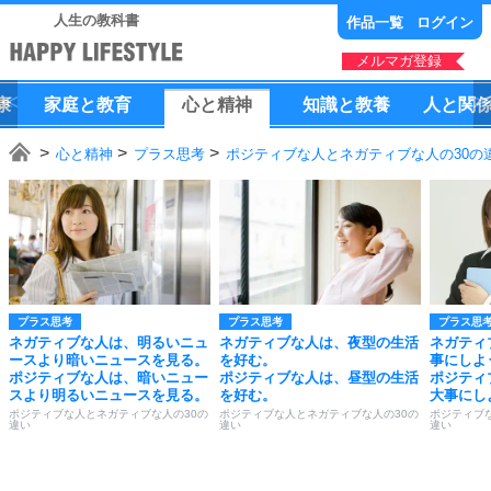
人生の教科書
作品一覧
ログイン
メルマガ登録
康
家庭
と
教育
心
と
精神
知識
と
教養
人
と
関
心と精神
プラス思考
ポジティブな人とネガティブな人の30の
プラス思考
プラス思考
プラス思
ネガティブな人は、明るいニュ
ネガティブな人は、夜型の生活
ネガティ
ースより暗いニュースを見る。
を好む。
事にしよ
ポジティブな人は、暗いニュー
ポジティブな人は、昼型の生活
ポジティ
スより明るいニュースを見る。
を好む。
大事にし
ポジティブな人とネガティブな人の30の
ポジティブな人とネガティブな人の30の
ポジティブ
違い
違い
違い