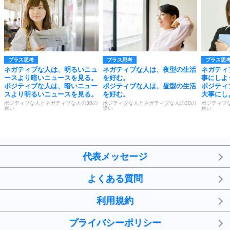
プラス思考
プラス思考
プラス思
ネガティブな人は、明るいニュ
ネガティブな人は、夜型の生活
ネガティ
ースより暗いニュースを見る。
を好む。
事にしよ
ポジティブな人は、暗いニュー
ポジティブな人は、昼型の生活
ポジティ
スより明るいニュースを見る。
を好む。
大事にし
ポジティブな人とネガティブな人の30の
ポジティブな人とネガティブな人の30の
ポジティブ
違い
違い
違い
代表メッセージ
よくある質問
利用規約
プライバシーポリシー