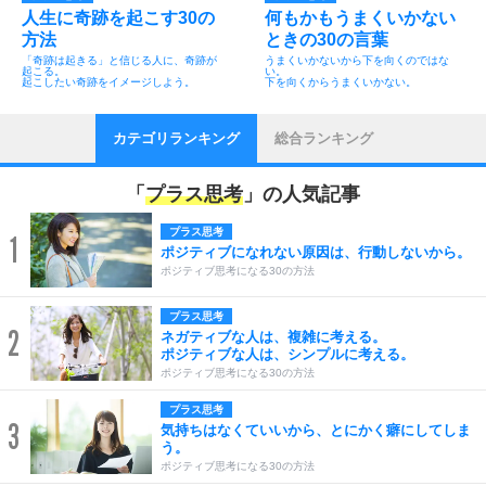
人生に奇跡を起こす30の
何もかもうまくいかない
方法
ときの30の言葉
「奇跡は起きる」と信じる人に、奇跡が
うまくいかないから下を向くのではな
起こる。
い。
起こしたい奇跡をイメージしよう。
下を向くからうまくいかない。
カテゴリランキング
総合ランキング
「
プラス思考
」の人気記事
プラス思考
1
ポジティブになれない原因は、行動しないから。
ポジティブ思考になる30の方法
プラス思考
2
ネガティブな人は、複雑に考える。
ポジティブな人は、シンプルに考える。
ポジティブ思考になる30の方法
プラス思考
3
気持ちはなくていいから、とにかく癖にしてしま
う。
ポジティブ思考になる30の方法