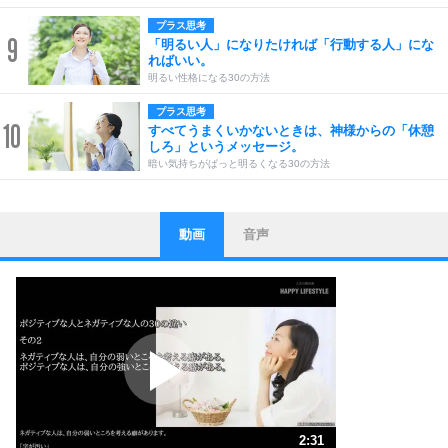
プラス思考
9
「明るい人」になりたければ「行動する人」にな
ればいい。
明るい性格になる30の方法
プラス思考
10
すべてうまくいかないときは、神様からの「休憩
しろ」というメッセージ。
暗い気持ちがぱっと明るくなる30の方法
動画
音声
ストレス対策
1
他人と比べない。
いっそのこと、他人を見ない。
いらいらしない人になる30の方法
プラス思考
2
ポジティブになれない原因は、行動しないから。
ポジティブ思考になる30の方法
ストレス対策
3
人生、なんとかなるもの。
2:31