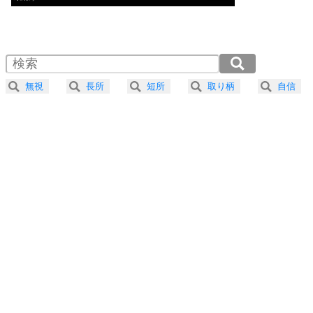
気楽に生きる30の方法
1.0倍速 （593KB 2分31秒）
1.5倍速 （395KB 1分41秒）
自分磨き
4
器の大きい人は、怒りを優しさで表現する。
2.0倍速 （297KB 1分15秒）
器の大きい人になる30の方法
2.5倍速 （238KB 1分0秒）
無視
長所
短所
取り柄
自信
3.0倍速 （198KB 50秒）
プラス思考
5
ネガティブな人は、複雑に考える。
3.5倍速 （170KB 43秒）
ポジティブな人は、シンプルに考える。
4.0倍速 （149KB 37秒）
ポジティブ思考になる30の方法
ストレス対策
6
価値観を捨てると、いらいらも消える。
いらいらしない人になる30の方法
プラス思考
7
気持ちはなくていいから、とにかく癖にしてしま
う。
ポジティブ思考になる30の方法
自分磨き
8
いらない物は、徹底的に捨てる。
気品と美しさを身につける30の方法