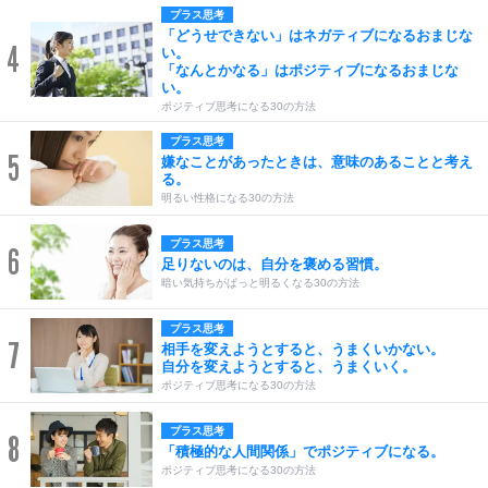
プラス思考
「どうせできない」はネガティブになるおまじな
4
い。
「なんとかなる」はポジティブになるおまじな
い。
ポジティブ思考になる30の方法
プラス思考
5
嫌なことがあったときは、意味のあることと考え
る。
明るい性格になる30の方法
プラス思考
6
足りないのは、自分を褒める習慣。
暗い気持ちがぱっと明るくなる30の方法
プラス思考
7
相手を変えようとすると、うまくいかない。
自分を変えようとすると、うまくいく。
ポジティブ思考になる30の方法
プラス思考
8
「積極的な人間関係」でポジティブになる。
ポジティブ思考になる30の方法