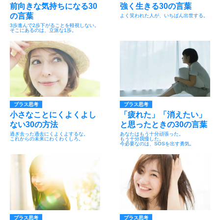
前向きな気持ちになる30
強く生きる30の言葉
の言葉
よく笑われた人が、いちばん出世する。
3歩進んで2歩下がることを軽視しない。
そこにあるのは、立派な1歩。
プラス思考
プラス思考
小さなことにくよくよし
「疲れた」「消えたい」
ない30の方法
と思ったときの30の言葉
過ぎ去った過去にくよくよするな。
あなたはもう十分頑張った。
これからの未来にわくわくしろ。
もう十分我慢した。
今必要なのは、SOSを出す勇気。
プラス思考
プラス思考