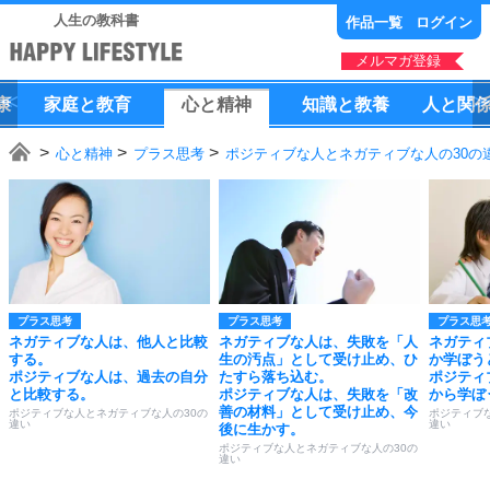
人生の教科書
作品一覧
ログイン
メルマガ登録
康
家庭
と
教育
心
と
精神
知識
と
教養
人
と
関
心と精神
プラス思考
ポジティブな人とネガティブな人の30の
プラス思考
プラス思考
プラス思
ネガティブな人は、他人と比較
ネガティブな人は、失敗を「人
ネガティ
する。
生の汚点」として受け止め、ひ
か学ぼう
ポジティブな人は、過去の自分
たすら落ち込む。
ポジティ
と比較する。
ポジティブな人は、失敗を「改
から学ぼ
善の材料」として受け止め、今
ポジティブな人とネガティブな人の30の
ポジティブ
違い
違い
後に生かす。
ポジティブな人とネガティブな人の30の
違い