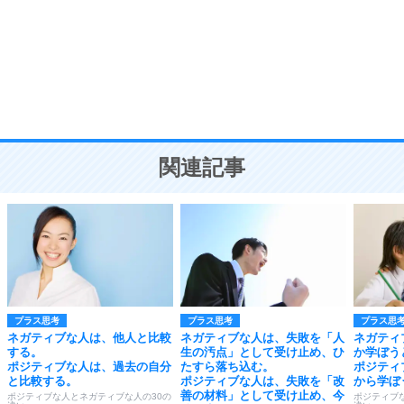
勉強法
9
謙虚な人こそ、本当に強い人。
頭の使い方がうまくなる30の方法
恋愛学
10
人を好きになったら、まず相手を徹底的に信じる
ことが大切。
恋する人が知っておきたい30の大切なこと
関連記事
プラス思考
プラス思考
プラス思
ネガティブな人は、他人と比較
ネガティブな人は、失敗を「人
ネガティ
する。
生の汚点」として受け止め、ひ
か学ぼう
ポジティブな人は、過去の自分
たすら落ち込む。
ポジティ
と比較する。
ポジティブな人は、失敗を「改
から学ぼ
善の材料」として受け止め、今
ポジティブな人とネガティブな人の30の
ポジティブ