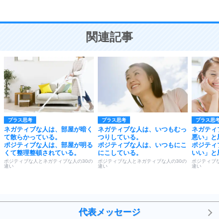
恋愛学
10
人を好きになったら、まず相手を徹底的に信じる
ことが大切。
恋する人が知っておきたい30の大切なこと
関連記事
プラス思考
プラス思考
プラス思
ネガティブな人は、部屋が暗く
ネガティブな人は、いつもむっ
ネガティ
て散らかっている。
つりしている。
悪い」と
ポジティブな人は、部屋が明る
ポジティブな人は、いつもにこ
ポジティ
くて整理整頓されている。
にこしている。
いい」と
ポジティブな人とネガティブな人の30の
ポジティブな人とネガティブな人の30の
ポジティブ
違い
違い
違い
代表メッセージ