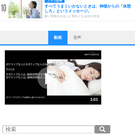
プラス思考
10
すべてうまくいかないときは、神様からの「休憩
しろ」というメッセージ。
暗い気持ちがぱっと明るくなる30の方法
動画
音声
ストレス対策
1
他人と比べない。
いっそのこと、他人を見ない。
いらいらしない人になる30の方法
プラス思考
2
ポジティブになれない原因は、行動しないから。
ポジティブ思考になる30の方法
ストレス対策
3
人生、なんとかなるもの。
3:03
気楽に生きる30の方法
1.0倍速 （717KB 3分3秒）
1.5倍速 （478KB 2分2秒）
自分磨き
4
器の大きい人は、怒りを優しさで表現する。
2.0倍速 （359KB 1分31秒）
器の大きい人になる30の方法