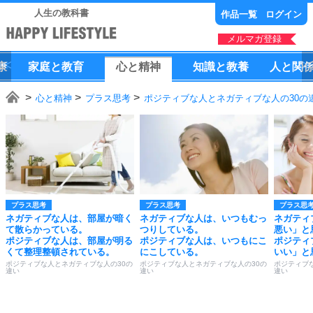
人生の教科書
作品一覧
ログイン
メルマガ登録
康
家庭
と
教育
心
と
精神
知識
と
教養
人
と
関
心と精神
プラス思考
ポジティブな人とネガティブな人の30の
プラス思考
プラス思考
プラス思
ネガティブな人は、部屋が暗く
ネガティブな人は、いつもむっ
ネガティ
て散らかっている。
つりしている。
悪い」と
ポジティブな人は、部屋が明る
ポジティブな人は、いつもにこ
ポジティ
くて整理整頓されている。
にこしている。
いい」と
ポジティブな人とネガティブな人の30の
ポジティブな人とネガティブな人の30の
ポジティブ
違い
違い
違い