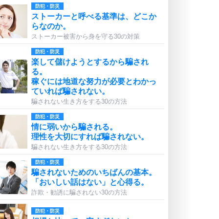
防犯・防災
ストーカーと呼べる基準は、どこか
らなのか。
ストーカー被害から身を守る30の対策
防犯・防災
楽して儲けようとするから騙され
る。
稼ぐには地道な努力が必要とわかっ
ていれば騙されない。
騙されない生き方をする30の方法
防犯・防災
情に弱いから騙される。
理性を大切にすれば騙されない。
騙されない生き方をする30の方法
防犯・防災
騙されないためのいちばんの基本。
「おいしい話はない」と心得る。
詐欺・勧誘に騙されない30の方法
防犯・防災