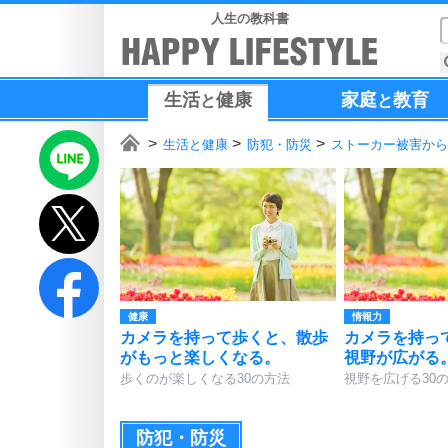
人生の教科書
生活
健康
家庭
教育
と
と
生活と健康
防犯・防災
ストーカー被害から
健康
情報力
カメラを持って歩くと、散歩
カメラを持っ
がもっと楽しくなる。
視野が広がる
歩くのが楽しくなる30の方法
視野を広げる30
防犯・防災