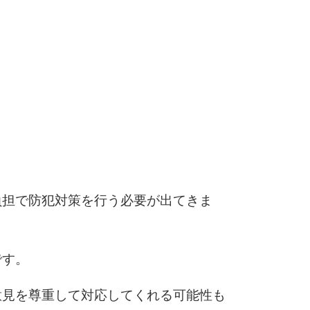
3.0倍
3.5倍
5
4.0倍
6
7
負担で防犯対策を行う必要が出てきま
8
です。
9
意見を尊重して対応してくれる可能性も