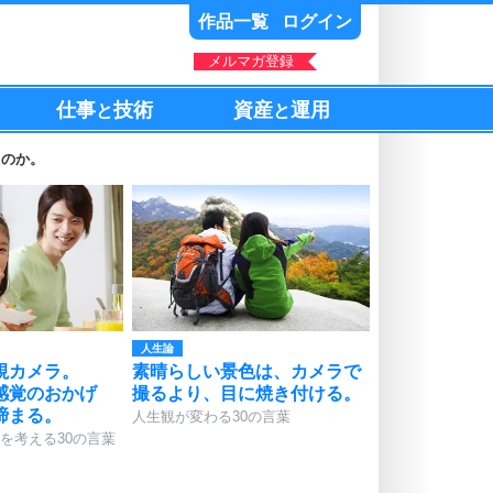
作品一覧
ログイン
メルマガ登録
仕事
技術
資産
運用
と
と
るのか。
人生論
視カメラ。
素晴らしい景色は、カメラで
感覚のおかげ
撮るより、目に焼き付ける。
締まる。
人生観が変わる30の言葉
を考える30の言葉