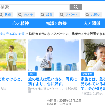
防犯
カメラ
設置
アパート
お願い
心
精神
知識
教養
人
関係
と
と
と
身を守る30の対策
防犯カメラのないアパートに、防犯カメラを設置でき
旅行
家族運営
て出かけると、
旅の達人は思い出を、写真に
家族とは、監
。
残すより、心に残す。
見られている
で、身が引き
の方法
海外旅行の達人がやっている30の習
慣
「家族とは何か」
公開日：2015年12月12日
執筆者：
水口貴博