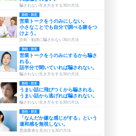
騙されない生き方をする30の方法
防犯・防災
営業トークをうのみにしない。
小さなことでも自分で調べる癖をつ
けよう。
詐欺・勧誘に騙されない30の方法
防犯・防災
営業トークをうのみにするから騙さ
れる。
話半分で聞いていれば騙されない。
騙されない生き方をする30の方法
防犯・防災
うまい話に飛びつくから騙される。
うまい話から逃げれば騙されない。
騙されない生き方をする30の方法
防犯・防災
「なんだか嫌な感じがする」という
違和感を無視しない。
悪徳業者を見分ける30の方法