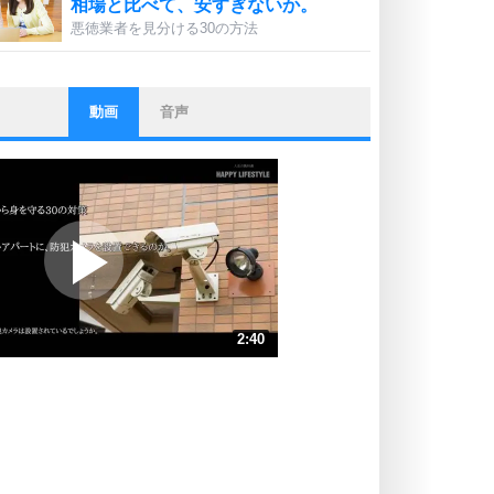
相場と比べて、安すぎないか。
悪徳業者を見分ける30の方法
動画
音声
ストレス対策
他人と比べない。
いっそのこと、他人を見ない。
いらいらしない人になる30の方法
プラス思考
ポジティブになれない原因は、行動
しないから。
ポジティブ思考になる30の方法
ストレス対策
2:40
人生、なんとかなるもの。
気楽に生きる30の方法
速 （627KB 2分40秒）
速 （418KB 1分46秒）
自分磨き
器の大きい人は、怒りを優しさで表
速 （314KB 1分20秒）
現する。
速 （251KB 1分4秒）
器の大きい人になる30の方法